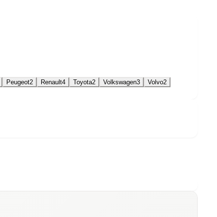
Peugeot
2
Renault
4
Toyota
2
Volkswagen
3
Volvo
2