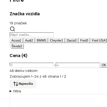
Značka vozidla
19 značiek
Acura
1
Audi
2
BMW
5
Chrysler
1
Dacia
3
Ford
3
Ford USA
Škoda
3
Cena (€)
–
OK
48
dielov
celkom
Zobrazujem
1
–
24
z
48
·
strana
1
/
2
Najnovšie
Filtre