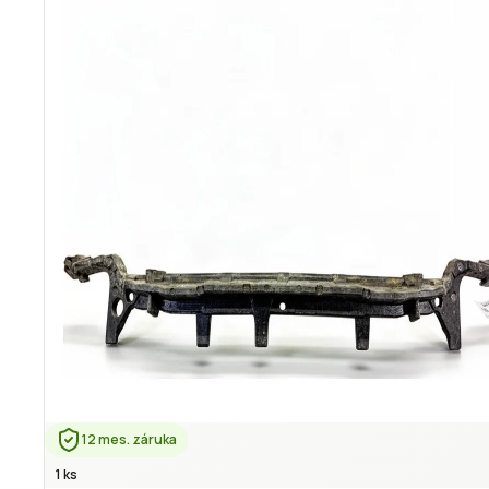
12 mes. záruka
1 ks