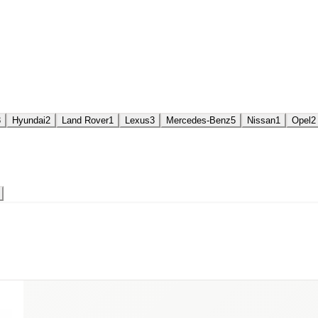
3
Hyundai
2
Land Rover
1
Lexus
3
Mercedes-Benz
5
Nissan
1
Opel
2