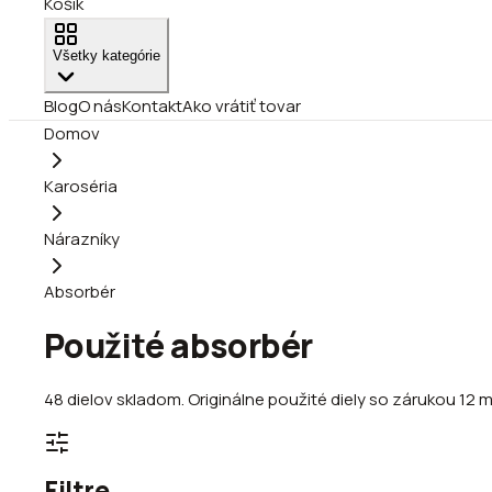
Košík
Všetky kategórie
Blog
O nás
Kontakt
Ako vrátiť tovar
Domov
Karoséria
Nárazníky
Absorbér
Použité absorbér
48
dielov
skladom
.
Originálne použité diely so zárukou 12 
Filtre