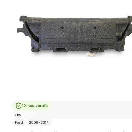
12 mes. záruka
1 ks
Ford
2006
–2014