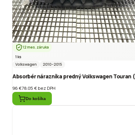
12 mes. záruka
1 ks
Volkswagen
2010
–2015
Absorbér nárazníka predný Volkswagen Touran 
96 €
78.05 €
bez DPH
Do košíka