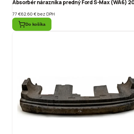
Absorbér nárazníka predný Ford S-Max (WA6) 
77 €
62.60 €
bez DPH
Do košíka