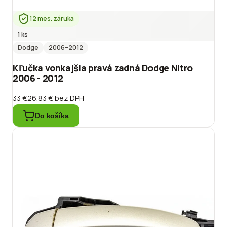
12 mes. záruka
1 ks
Dodge
2006
–2012
Kľučka vonkajšia pravá zadná Dodge Nitro
2006 - 2012
33 €
26.83 €
bez DPH
Do košíka