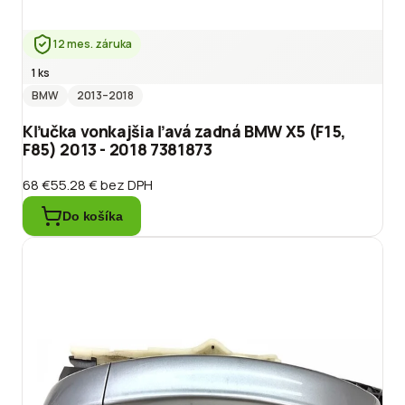
12 mes. záruka
1 ks
BMW
2013
–2018
Kľučka vonkajšia ľavá zadná BMW X5 (F15,
F85) 2013 - 2018 7381873
68 €
55.28 €
bez DPH
Do košíka