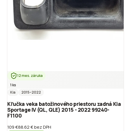
12 mes. záruka
1 ks
Kia
2015
–2022
Kľučka veka batožinového priestoru zadná Kia
Sportage IV (QL, QLE) 2015 - 2022 99240-
F1100
109 €
88.62 €
bez DPH