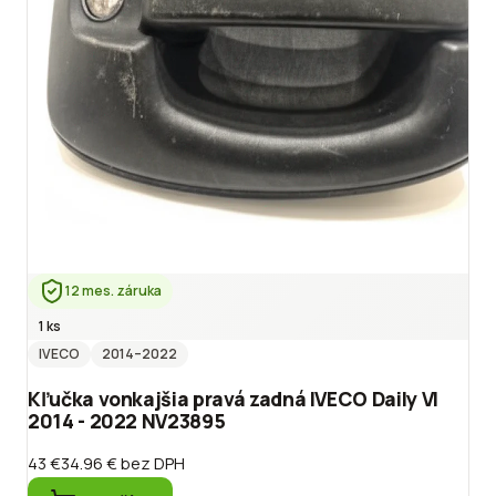
12 mes. záruka
1 ks
IVECO
2014
–2022
Kľučka vonkajšia pravá zadná IVECO Daily VI
2014 - 2022 NV23895
43 €
34.96 €
bez DPH