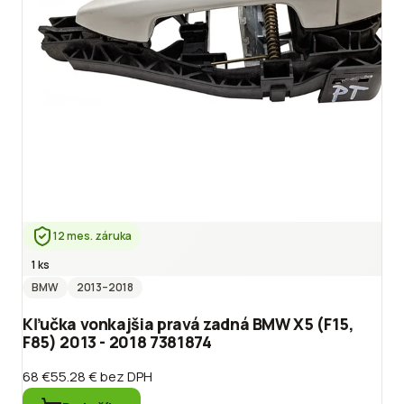
12 mes. záruka
1 ks
BMW
2013
–2018
Kľučka vonkajšia pravá zadná BMW X5 (F15,
F85) 2013 - 2018 7381874
68 €
55.28 €
bez DPH