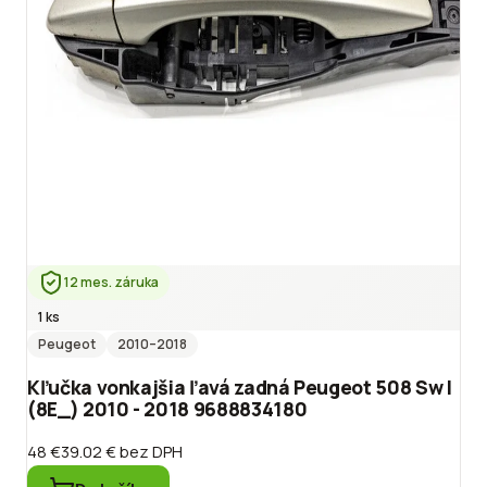
12 mes. záruka
1 ks
Peugeot
2010
–2018
Kľučka vonkajšia ľavá zadná Peugeot 508 Sw I
(8E_) 2010 - 2018 9688834180
48 €
39.02 €
bez DPH