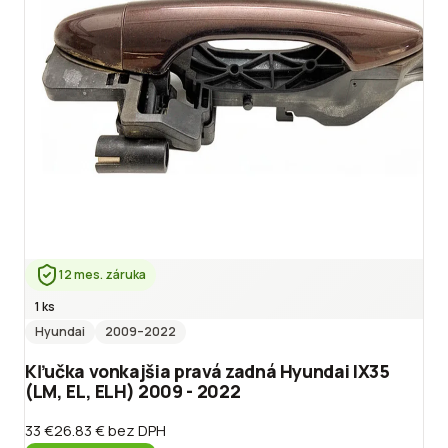
12 mes. záruka
1 ks
Hyundai
2009
–2022
Kľučka vonkajšia pravá zadná Hyundai IX35
(LM, EL, ELH) 2009 - 2022
33 €
26.83 €
bez DPH