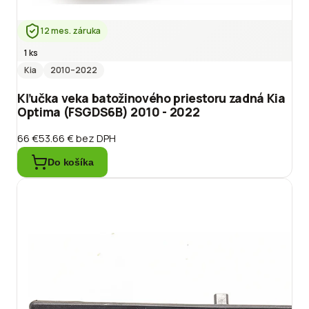
12 mes. záruka
1 ks
Kia
2010
–2022
Kľučka veka batožinového priestoru zadná Kia
Optima (FSGDS6B) 2010 - 2022
66 €
53.66 €
bez DPH
Do košíka