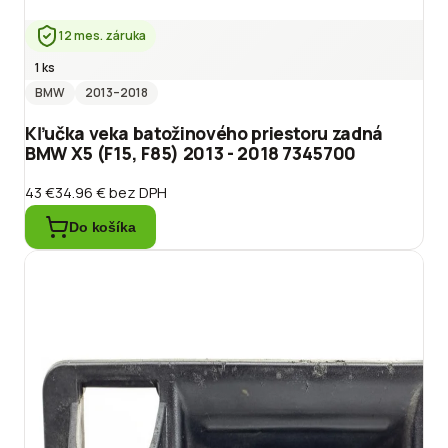
12 mes. záruka
1 ks
BMW
2013
–2018
Kľučka veka batožinového priestoru zadná
BMW X5 (F15, F85) 2013 - 2018 7345700
43 €
34.96 €
bez DPH
Do košíka