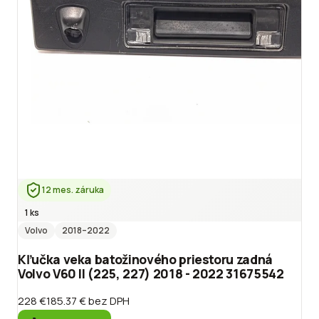
12 mes. záruka
1 ks
Volvo
2018
–2022
Kľučka veka batožinového priestoru zadná
Volvo V60 II (225, 227) 2018 - 2022 31675542
228 €
185.37 €
bez DPH