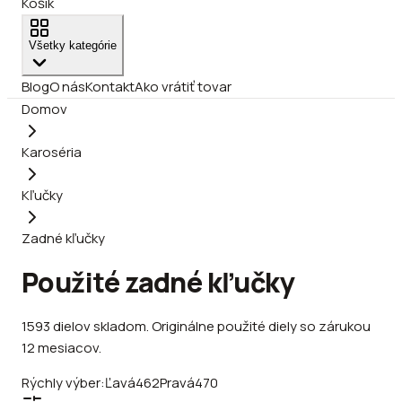
Košík
Všetky kategórie
Blog
O nás
Kontakt
Ako vrátiť tovar
Domov
Karoséria
Kľučky
Zadné kľučky
Použité zadné kľučky
1593
dielov
skladom
.
Originálne použité diely so zárukou
12 mesiacov.
Rýchly výber:
Ľavá
462
Pravá
470