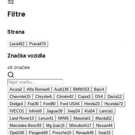
Filtre
Strana
Ľavá
462
Pravá
470
Značka vozidla
46 značiek
Acura
2
Alfa Romeo
8
Audi
139
BMW
153
Baic
4
Chevrolet
15
Chrysler
6
Citroën
42
Cupra
3
DS
4
Dacia
12
Dodge
4
Fiat
36
Ford
80
Ford USA
6
Honda
23
Hyundai
72
IVECO
1
Infiniti
8
Jaguar
28
Jeep
24
Kia
54
Lancia
1
Land Rover
13
Lexus
41
MINI
6
Maserati
1
Mazda
52
Mercedes-Benz
93
Mg (saic)
5
Mitsubishi
17
Nissan
44
Opel
106
Peugeot
69
Porsche
10
Renault
49
Seat
15