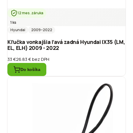
12 mes. záruka
1 ks
Hyundai
2009
–2022
Kľučka vonkajšia ľavá zadná Hyundai IX35 (LM,
EL, ELH) 2009 - 2022
33 €
26.83 €
bez DPH
Do košíka