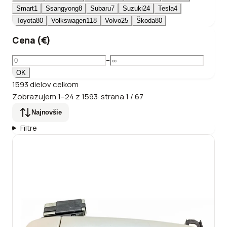
Smart
1
Ssangyong
8
Subaru
7
Suzuki
24
Tesla
4
Toyota
80
Volkswagen
118
Volvo
25
Škoda
80
Cena (€)
–
OK
1593
dielov
celkom
Zobrazujem
1
–
24
z
1593
·
strana
1
/
67
Najnovšie
Filtre