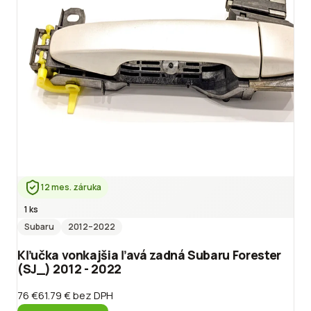
12 mes. záruka
1 ks
Subaru
2012
–2022
Kľučka vonkajšia ľavá zadná Subaru Forester
(SJ_) 2012 - 2022
76 €
61.79 €
bez DPH