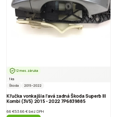
12 mes. záruka
1 ks
Škoda
2015
–2022
Kľučka vonkajšia ľavá zadná Škoda Superb III
Kombi (3V5) 2015 - 2022 7P6839885
66 €
53.66 €
bez DPH