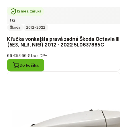
12 mes. záruka
1 ks
Škoda
2012
–2022
Kľučka vonkajšia pravá zadná Škoda Octavia III
(5E3, NL3, NR3) 2012 - 2022 5L0837885C
66 €
53.66 €
bez DPH
Do košíka