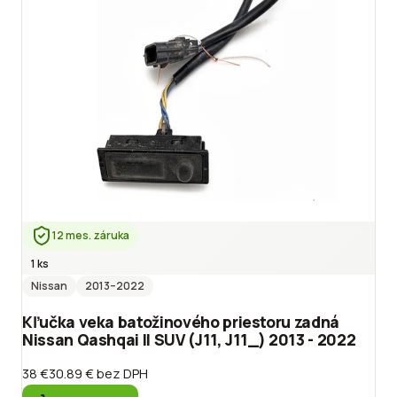
12 mes. záruka
1 ks
Nissan
2013
–2022
Kľučka veka batožinového priestoru zadná
Nissan Qashqai II SUV (J11, J11_) 2013 - 2022
38 €
30.89 €
bez DPH