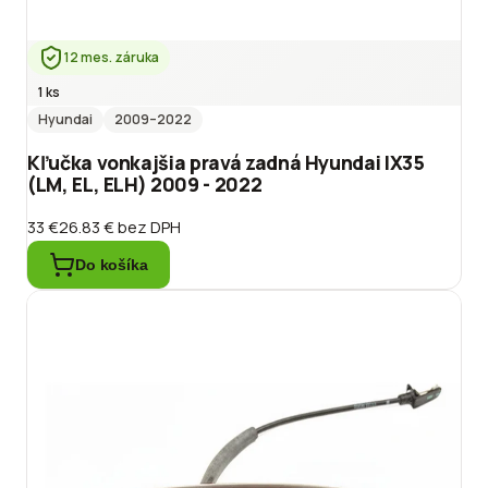
12 mes. záruka
1 ks
Hyundai
2009
–2022
Kľučka vonkajšia pravá zadná Hyundai IX35
(LM, EL, ELH) 2009 - 2022
33 €
26.83 €
bez DPH
Do košíka