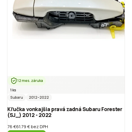
12 mes. záruka
1 ks
Subaru
2012
–2022
Kľučka vonkajšia pravá zadná Subaru Forester
(SJ_) 2012 - 2022
76 €
61.79 €
bez DPH