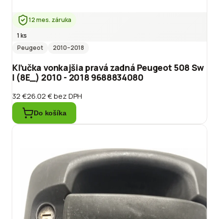
12 mes. záruka
1 ks
Peugeot
2010
–2018
Kľučka vonkajšia pravá zadná Peugeot 508 Sw
I (8E_) 2010 - 2018 9688834080
32 €
26.02 €
bez DPH
Do košíka