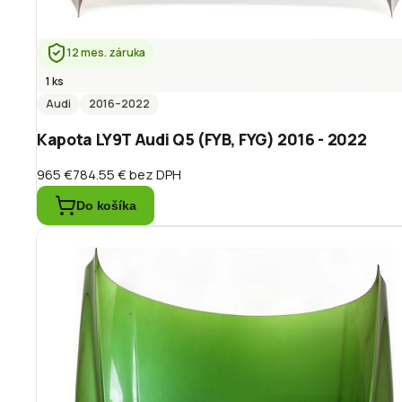
12 mes. záruka
1 ks
Audi
2016
–2022
Kapota LY9T Audi Q5 (FYB, FYG) 2016 - 2022
965 €
784.55 €
bez DPH
Do košíka