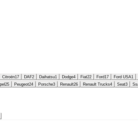
Citroën
17
DAF
2
Daihatsu
1
Dodge
4
Fiat
22
Ford
17
Ford USA
1
pel
25
Peugeot
24
Porsche
3
Renault
26
Renault Trucks
4
Seat
3
Ss