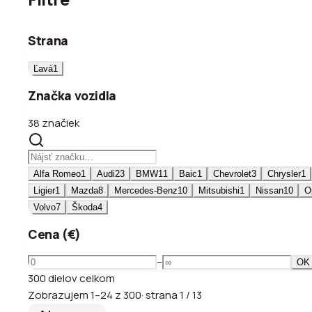
Strana
Ľavá
1
Značka vozidla
38 značiek
Alfa Romeo
1
Audi
23
BMW
11
Baic
1
Chevrolet
3
Chrysler
1
Ligier
1
Mazda
8
Mercedes-Benz
10
Mitsubishi
1
Nissan
10
O
Volvo
7
Škoda
4
Cena (€)
–
OK
300
dielov
celkom
Zobrazujem
1
–
24
z
300
·
strana
1
/
13