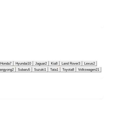
Honda
7
Hyundai
10
Jaguar
2
Kia
8
Land Rover
3
Lexus
2
angyong
2
Subaru
5
Suzuki
1
Tata
1
Toyota
8
Volkswagen
21