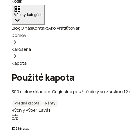
Košík
Všetky kategórie
Blog
O nás
Kontakt
Ako vrátiť tovar
Domov
Karoséria
Kapota
Použité kapota
300
dielov
skladom
.
Originálne použité diely so zárukou 12
Predná kapota
Pánty
Rýchly výber:
Ľavá
1
Filtre