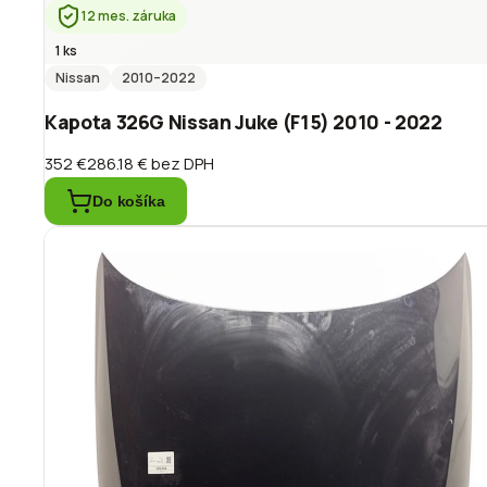
12 mes. záruka
1 ks
Nissan
2010
–2022
Kapota 326G Nissan Juke (F15) 2010 - 2022
352 €
286.18 €
bez DPH
Do košíka