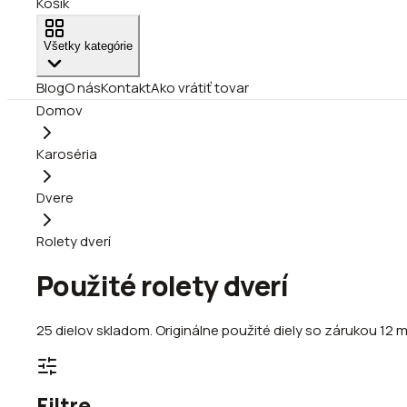
Košík
Všetky kategórie
Blog
O nás
Kontakt
Ako vrátiť tovar
Domov
Karoséria
Dvere
Rolety dverí
Použité rolety dverí
25
dielov
skladom
.
Originálne použité diely so zárukou 12 
Filtre