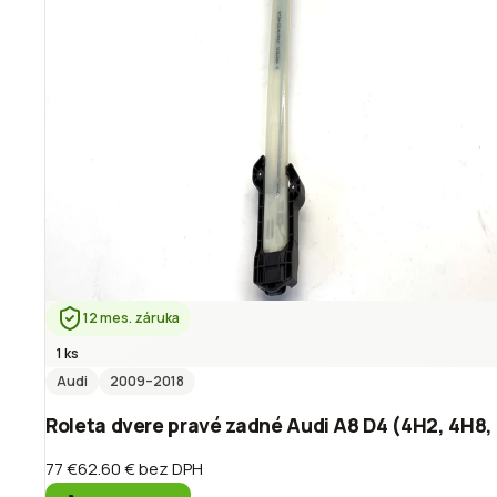
12 mes. záruka
1 ks
Audi
2009
–2018
Roleta dvere pravé zadné Audi A8 D4 (4H2, 4H8
77 €
62.60 €
bez DPH