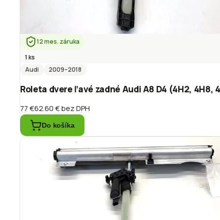
12 mes. záruka
1 ks
Audi
2009
–2018
Roleta dvere ľavé zadné Audi A8 D4 (4H2, 4H8,
77 €
62.60 €
bez DPH
Do košíka