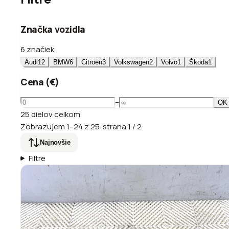
Značka vozidla
6 značiek
Audi
12
BMW
6
Citroën
3
Volkswagen
2
Volvo
1
Škoda
1
Cena (€)
–
OK
25
dielov
celkom
Zobrazujem
1
–
24
z
25
·
strana
1
/
2
Najnovšie
Filtre