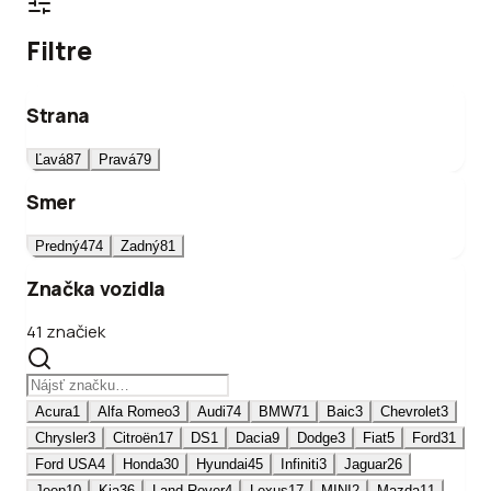
Filtre
Strana
Ľavá
87
Pravá
79
Smer
Predný
474
Zadný
81
Značka vozidla
41 značiek
Acura
1
Alfa Romeo
3
Audi
74
BMW
71
Baic
3
Chevrolet
3
Chrysler
3
Citroën
17
DS
1
Dacia
9
Dodge
3
Fiat
5
Ford
31
Ford USA
4
Honda
30
Hyundai
45
Infiniti
3
Jaguar
26
Jeep
10
Kia
36
Land Rover
4
Lexus
17
MINI
2
Mazda
11