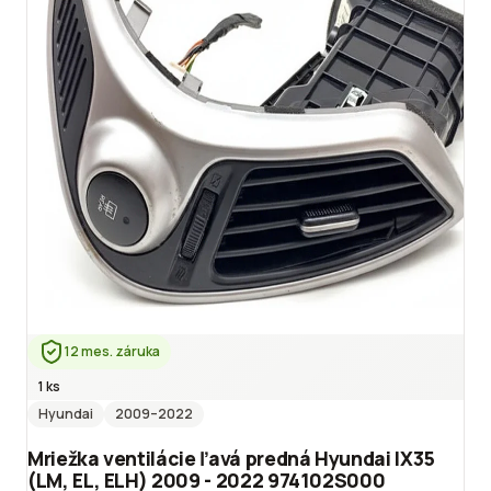
12 mes. záruka
1 ks
Hyundai
2009
–2022
Mriežka ventilácie ľavá predná Hyundai IX35
(LM, EL, ELH) 2009 - 2022 974102S000