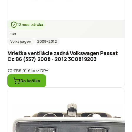
12 mes. záruka
1 ks
Volkswagen
2008
–2012
Mriežka ventilácie zadná Volkswagen Passat
Cc B6 (357) 2008 - 2012 3C0819203
70 €
56.91 €
bez DPH
Do košíka