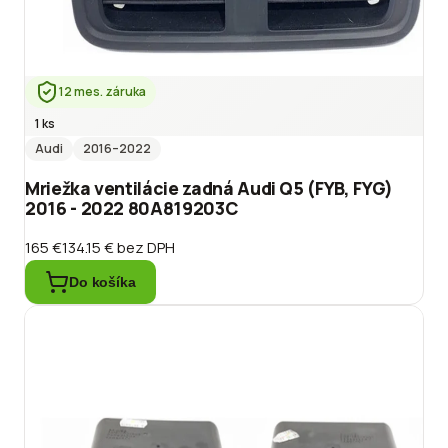
12 mes. záruka
1 ks
Audi
2016
–2022
Mriežka ventilácie zadná Audi Q5 (FYB, FYG)
2016 - 2022 80A819203C
165 €
134.15 €
bez DPH
Do košíka