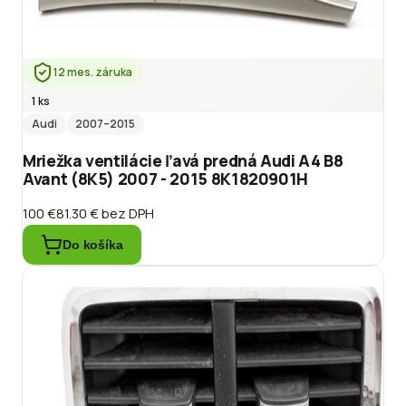
12 mes. záruka
1 ks
Audi
2007
–2015
Mriežka ventilácie ľavá predná Audi A4 B8
Avant (8K5) 2007 - 2015 8K1820901H
100 €
81.30 €
bez DPH
Do košíka