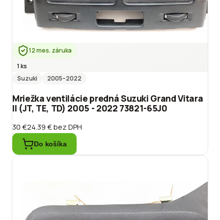
12 mes. záruka
1 ks
Suzuki
2005
–2022
Mriežka ventilácie predná Suzuki Grand Vitara
II (JT, TE, TD) 2005 - 2022 73821-65J0
30 €
24.39 €
bez DPH
Do košíka