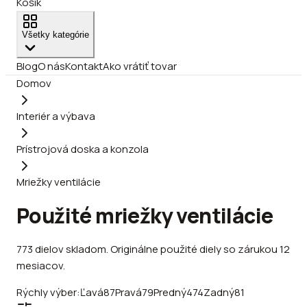
Košík
Všetky kategórie
Blog
O nás
Kontakt
Ako vrátiť tovar
Domov
Interiér a výbava
Prístrojová doska a konzola
Mriežky ventilácie
Použité mriežky ventilácie
773
dielov
skladom
.
Originálne použité diely so zárukou 12
mesiacov.
Rýchly výber:
Ľavá
87
Pravá
79
Predný
474
Zadný
81