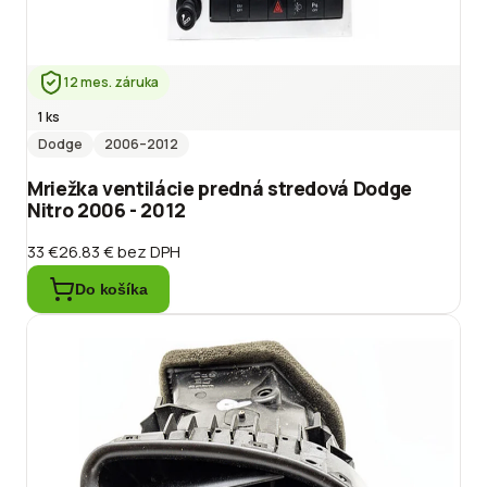
12 mes. záruka
1 ks
Dodge
2006
–2012
Mriežka ventilácie predná stredová Dodge
Nitro 2006 - 2012
33 €
26.83 €
bez DPH
Do košíka