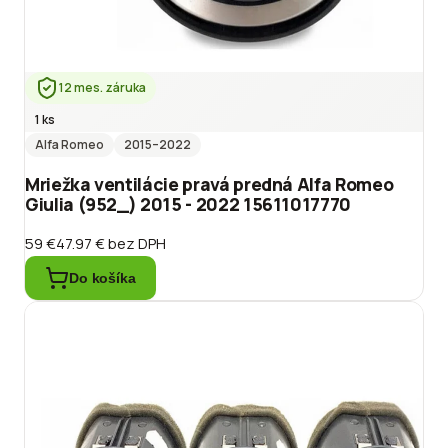
12 mes. záruka
1 ks
Alfa Romeo
2015
–2022
Mriežka ventilácie pravá predná Alfa Romeo
Giulia (952_) 2015 - 2022 15611017770
59 €
47.97 €
bez DPH
Do košíka