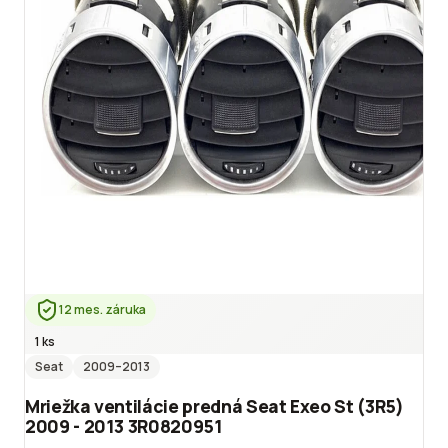
12 mes. záruka
1 ks
Seat
2009
–2013
Mriežka ventilácie predná Seat Exeo St (3R5)
2009 - 2013 3R0820951