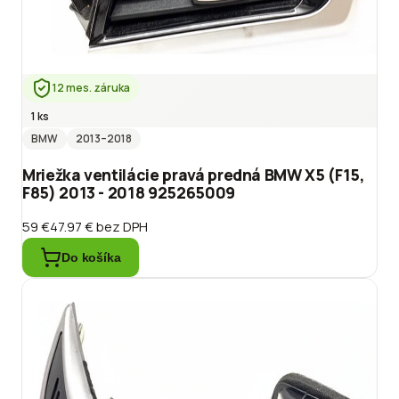
12 mes. záruka
1 ks
BMW
2013
–2018
Mriežka ventilácie pravá predná BMW X5 (F15,
F85) 2013 - 2018 925265009
59 €
47.97 €
bez DPH
Do košíka