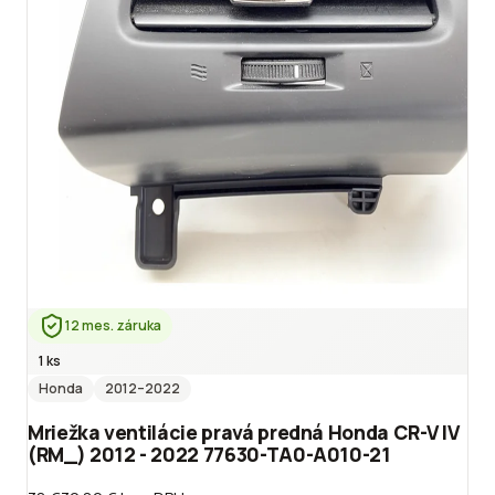
12 mes. záruka
1 ks
Honda
2012
–2022
Mriežka ventilácie pravá predná Honda CR-V IV
(RM_) 2012 - 2022 77630-TA0-A010-21