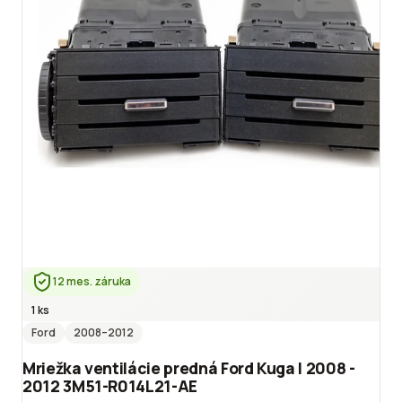
12 mes. záruka
1 ks
Ford
2008
–2012
Mriežka ventilácie predná Ford Kuga I 2008 -
2012 3M51-R014L21-AE