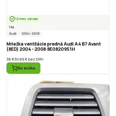
12 mes. záruka
1 ks
Audi
2004
–2008
Mriežka ventilácie predná Audi A4 B7 Avant
(8ED) 2004 - 2008 8E0820951H
38 €
30.89 €
bez DPH
Do košíka