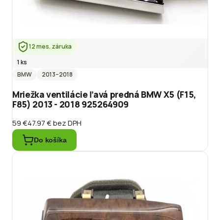
12 mes. záruka
1 ks
BMW
2013
–2018
Mriežka ventilácie ľavá predná BMW X5 (F15,
F85) 2013 - 2018 925264909
59 €
47.97 €
bez DPH
Do košíka