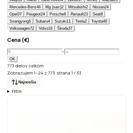
Mercedes-Benz
46
Mg (saic)
2
Mitsubishi
2
Nissan
24
Opel
37
Peugeot
24
Porsche
8
Renault
23
Seat
8
Ssangyong
5
Subaru
4
Suzuki
11
Tesla
2
Toyota
40
Volkswagen
72
Volvo
16
Škoda
37
Cena (€)
–
OK
773
dielov
celkom
Zobrazujem
1
–
24
z
773
·
strana
1
/
33
Najnovšie
Filtre