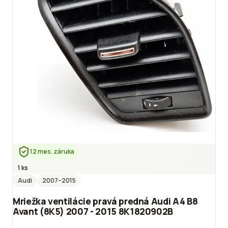
12 mes. záruka
1 ks
Audi
2007
–2015
Mriežka ventilácie pravá predná Audi A4 B8
Avant (8K5) 2007 - 2015 8K1820902B