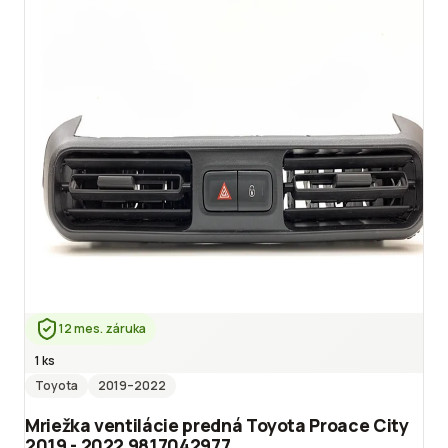
12 mes. záruka
1 ks
Toyota
2019
–2022
Mriežka ventilácie predná Toyota Proace City
2019 - 2022 9817042977