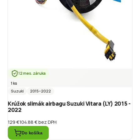
12 mes. záruka
1 ks
Suzuki
2015
–2022
Krúžok slimák airbagu Suzuki Vitara (LY) 2015 -
2022
129 €
104.88 €
bez DPH
Do košíka