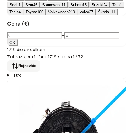
Saab
1
Seat
46
Ssangyong
11
Subaru
15
Suzuki
24
Tata
1
Tesla
4
Toyota
100
Volkswagen
219
Volvo
27
Škoda
111
Cena (€)
–
OK
1719
dielov
celkom
Zobrazujem
1
–
24
z
1719
·
strana
1
/
72
Najnovšie
Filtre