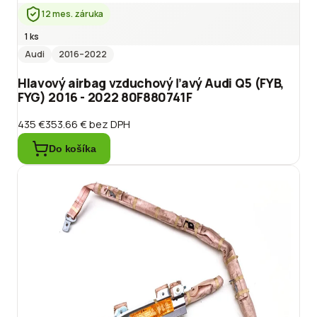
12 mes. záruka
1 ks
Audi
2016
–2022
Hlavový airbag vzduchový ľavý Audi Q5 (FYB,
FYG) 2016 - 2022 80F880741F
435 €
353.66 €
bez DPH
Do košíka