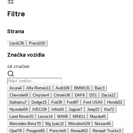
Filtre
Strana
Ľavá
136
Pravá
150
Značka vozidla
48 značiek
Acura
4
Alfa Romeo
11
Audi
109
BMW
131
Baic
3
Chevrolet
9
Chrysler
4
Citroën
36
DAF
8
DS
1
Dacia
12
Daihatsu
7
Dodge
15
Fiat
38
Ford
97
Ford USA
5
Honda
52
Hyundai
59
IVECO
8
Infiniti
5
Jaguar
7
Jeep
22
Kia
72
Land Rover
15
Lexus
14
MAN
5
MINI
11
Mazda
45
Mercedes-Benz
70
Mg (saic)
3
Mitsubishi
29
Nissan
46
Opel
78
Peugeot
65
Porsche
9
Renault
52
Renault Trucks
3