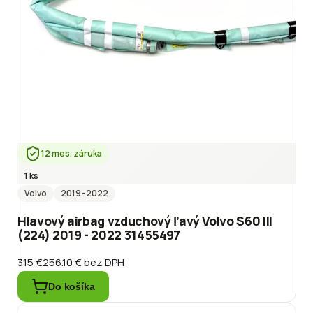
12 mes. záruka
1 ks
Volvo
2019
–2022
Hlavový airbag vzduchový ľavý Volvo S60 III
(224) 2019 - 2022 31455497
315 €
256.10 €
bez DPH
Do košíka