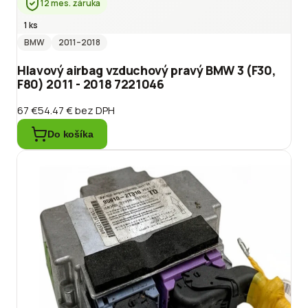
12 mes. záruka
1 ks
BMW
2011
–2018
Hlavový airbag vzduchový pravý BMW 3 (F30,
F80) 2011 - 2018 7221046
67 €
54.47 €
bez DPH
Do košíka