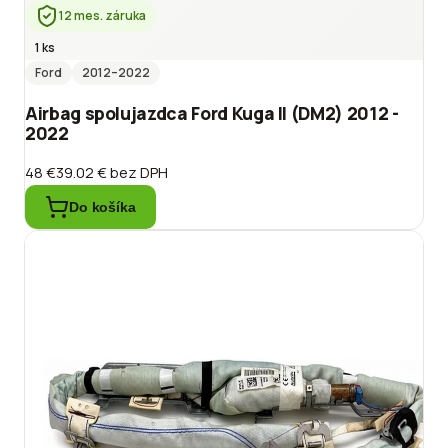
12 mes. záruka
1 ks
Ford
2012
–2022
Airbag spolujazdca Ford Kuga II (DM2) 2012 -
2022
48 €
39.02 €
bez DPH
Do košíka