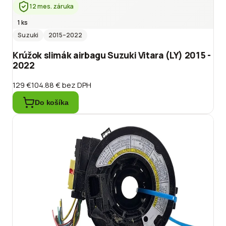
12 mes. záruka
1 ks
Suzuki
2015
–2022
Krúžok slimák airbagu Suzuki Vitara (LY) 2015 -
2022
129 €
104.88 €
bez DPH
Do košíka