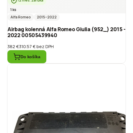
12 mes. záruka
1 ks
Alfa Romeo
2015
–2022
Airbag kolenná Alfa Romeo Giulia (952_) 2015 -
2022 00505439940
382 €
310.57 €
bez DPH
Do košíka