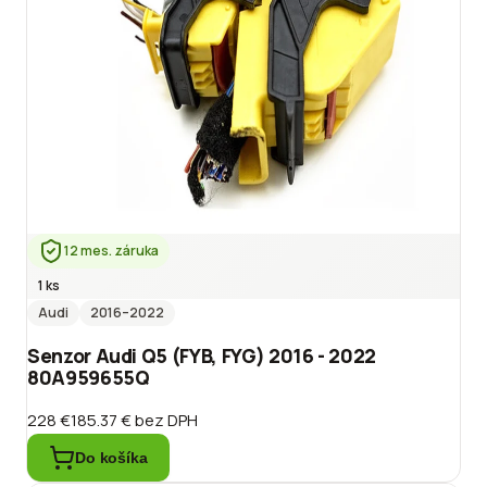
12 mes. záruka
1 ks
Audi
2016
–2022
Senzor Audi Q5 (FYB, FYG) 2016 - 2022
80A959655Q
228 €
185.37 €
bez DPH
Do košíka