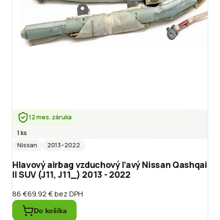
12 mes. záruka
1 ks
Nissan
2013
–2022
Hlavový airbag vzduchový ľavý Nissan Qashqai
II SUV (J11, J11_) 2013 - 2022
86 €
69.92 €
bez DPH
Do košíka