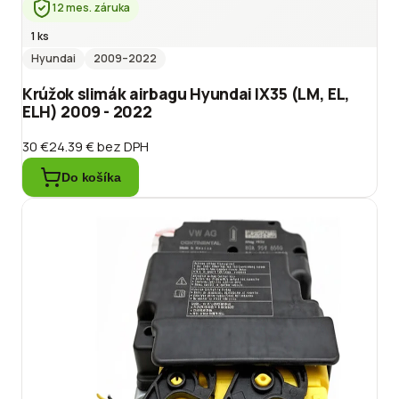
12 mes. záruka
1 ks
Hyundai
2009
–2022
Krúžok slimák airbagu Hyundai IX35 (LM, EL,
ELH) 2009 - 2022
30 €
24.39 €
bez DPH
Do košíka