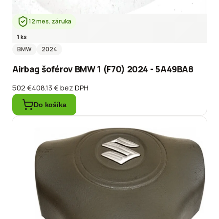
12 mes. záruka
1 ks
BMW
2024
Airbag šoférov BMW 1 (F70) 2024 - 5A49BA8
502 €
408.13 €
bez DPH
Do košíka