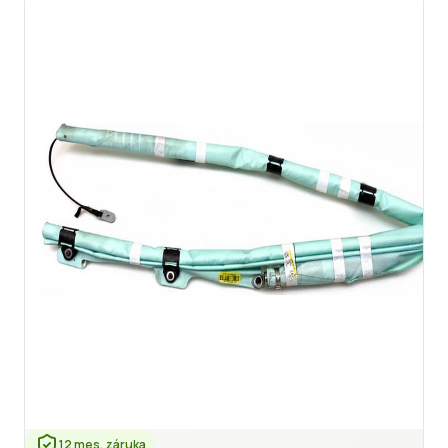
12 mes. záruka