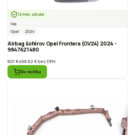
12 mes. záruka
1 ks
Opel
2024
Airbag šoférov Opel Frontera (OV24) 2024 -
9847621480
601 €
488.62 €
bez DPH
Do košíka