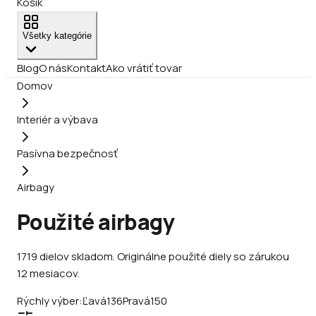
Košík
Všetky kategórie
Blog
O nás
Kontakt
Ako vrátiť tovar
Domov
Interiér a výbava
Pasívna bezpečnosť
Airbagy
Použité airbagy
1719
dielov
skladom
.
Originálne použité diely so zárukou
12 mesiacov.
Rýchly výber:
Ľavá
136
Pravá
150