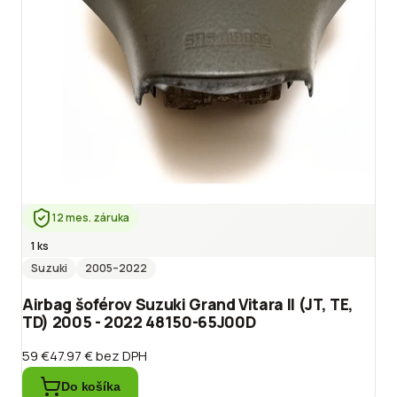
12 mes. záruka
1 ks
Suzuki
2005
–2022
Airbag šoférov Suzuki Grand Vitara II (JT, TE,
TD) 2005 - 2022 48150-65J00D
59 €
47.97 €
bez DPH
Do košíka