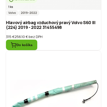
1 ks
Volvo
2019
–2022
Hlavový airbag vzduchový pravý Volvo S60 III
(224) 2019 - 2022 31455498
315 €
256.10 €
bez DPH
Do košíka