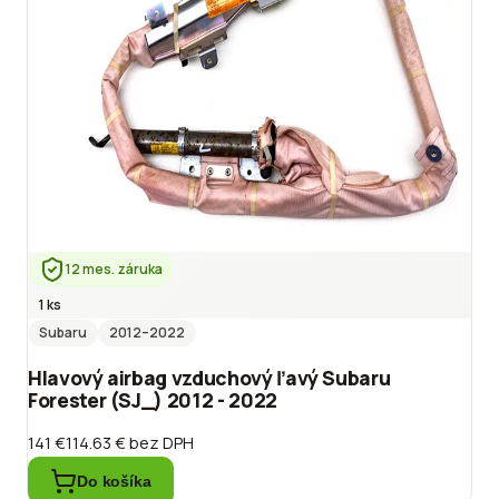
12 mes. záruka
1 ks
Subaru
2012
–2022
Hlavový airbag vzduchový ľavý Subaru
Forester (SJ_) 2012 - 2022
141 €
114.63 €
bez DPH
Do košíka