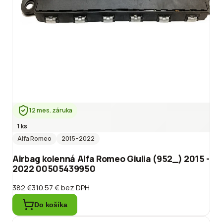
12 mes. záruka
1 ks
Alfa Romeo
2015
–2022
Airbag kolenná Alfa Romeo Giulia (952_) 2015 -
2022 00505439950
382 €
310.57 €
bez DPH
Do košíka