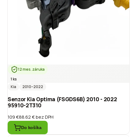
12 mes. záruka
1 ks
Kia
2010
–2022
Senzor Kia Optima (FSGDS6B) 2010 - 2022
95910-2T310
109 €
88.62 €
bez DPH
Do košíka