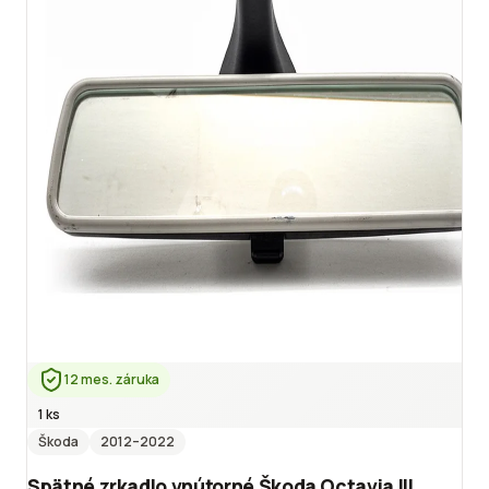
12 mes. záruka
1 ks
Škoda
2012
–2022
Spätné zrkadlo vnútorné Škoda Octavia III