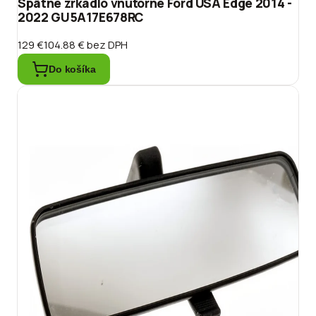
Spätné zrkadlo vnútorné Ford USA Edge 2014 -
2022 GU5A17E678RC
129 €
104.88 €
bez DPH
Do košíka