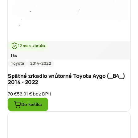
12 mes. záruka
1 ks
Toyota
2014
–2022
Spätné zrkadlo vnútorné Toyota Aygo (_B4_)
2014 - 2022
70 €
56.91 €
bez DPH
Do košíka