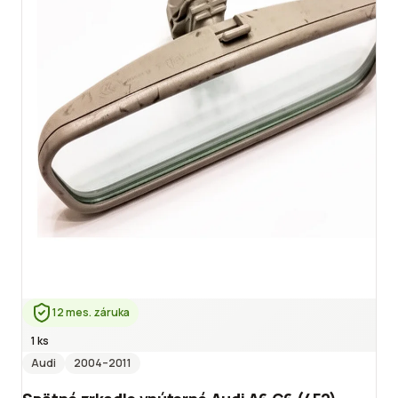
12 mes. záruka
1 ks
Audi
2004
–2011