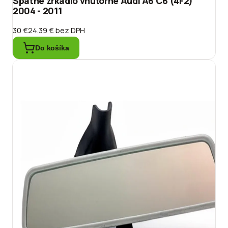
Spätné zrkadlo vnútorné Audi A6 C6 (4F2)
2004 - 2011
30 €
24.39 €
bez DPH
Do košíka