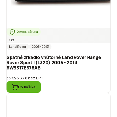
12 mes. záruka
1 ks
Land Rover
2005
–2013
Spätné zrkadlo vnútorné Land Rover Range
Rover Sport I (L320) 2005 - 2013
6W9317E678AB
33 €
26.83 €
bez DPH
Do košíka