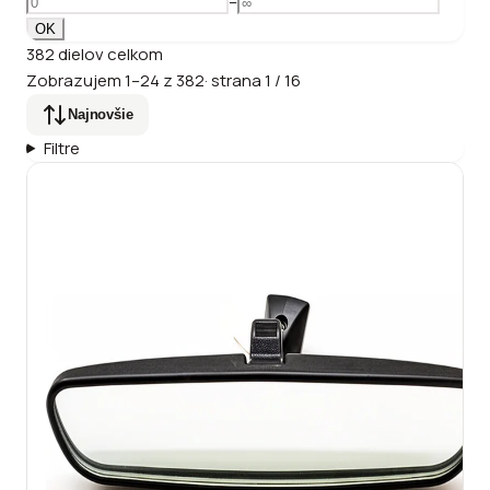
–
OK
382
dielov
celkom
Zobrazujem
1
–
24
z
382
·
strana
1
/
16
Najnovšie
Filtre