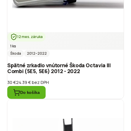
12 mes. záruka
1 ks
Škoda
2012
–2022
Spätné zrkadlo vnútorné Škoda Octavia III
Combi (5E5, 5E6) 2012 - 2022
30 €
24.39 €
bez DPH
Do košíka