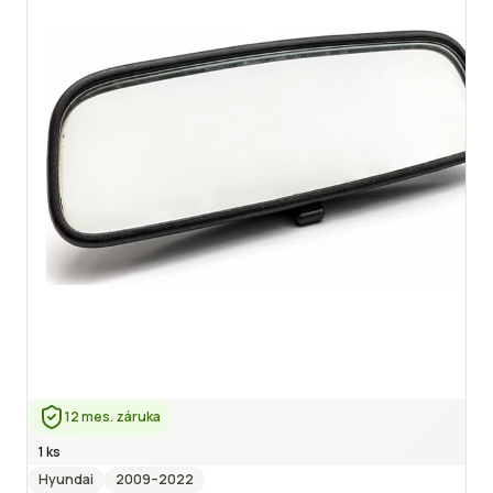
12 mes. záruka
1 ks
Hyundai
2009
–2022