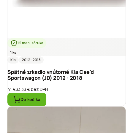
12 mes. záruka
1 ks
Kia
2012
–2018
Spätné zrkadlo vnútorné Kia Cee'd
Sportswagon (JD) 2012 - 2018
41 €
33.33 €
bez DPH
Do košíka