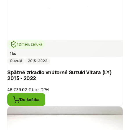
12 mes. záruka
1 ks
Suzuki
2015
–2022
Spätné zrkadlo vnútorné Suzuki Vitara (LY)
2015 - 2022
48 €
39.02 €
bez DPH
Do košíka