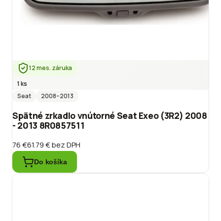
12 mes. záruka
1 ks
Seat
2008
–2013
Spätné zrkadlo vnútorné Seat Exeo (3R2) 2008
- 2013 8R0857511
76 €
61.79 €
bez DPH
Do košíka