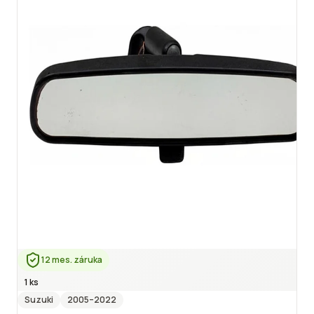
12 mes. záruka
1 ks
Suzuki
2005
–2022