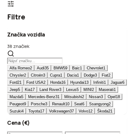
Filtre
Značka vozidla
38 značiek
Alfa Romeo
2
Audi
35
BMW
59
Baic
1
Chevrolet
1
Chrysler
2
Citroën
3
Cupra
1
Dacia
1
Dodge
3
Fiat
2
Ford
21
Ford USA
2
Honda
16
Hyundai
13
Infiniti
1
Jaguar
6
Jeep
5
Kia
17
Land Rover
3
Lexus
5
MINI
2
Maserati
1
Mazda
5
Mercedes-Benz
31
Mitsubishi
2
Nissan
3
Opel
18
Peugeot
9
Porsche
3
Renault
10
Seat
6
Ssangyong
2
Suzuki
4
Toyota
17
Volkswagen
37
Volvo
12
Škoda
21
Cena (€)