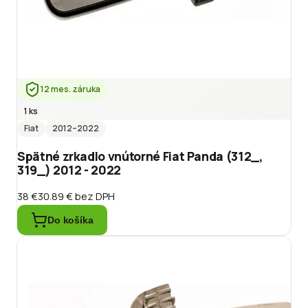
12 mes. záruka
1 ks
Fiat
2012
–2022
Spätné zrkadlo vnútorné Fiat Panda (312_,
319_) 2012 - 2022
38 €
30.89 €
bez DPH
Do košíka