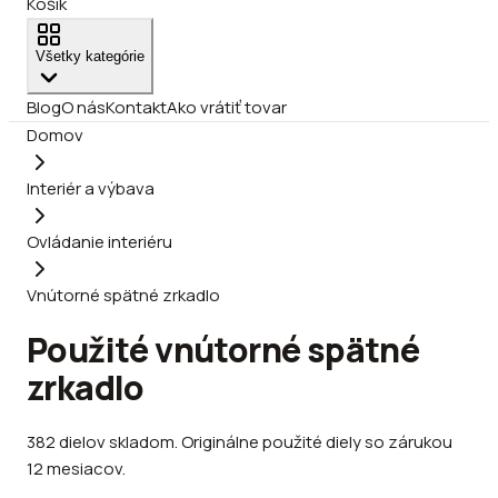
Košík
Všetky kategórie
Blog
O nás
Kontakt
Ako vrátiť tovar
Domov
Interiér a výbava
Ovládanie interiéru
Vnútorné spätné zrkadlo
Použité vnútorné spätné
zrkadlo
382
dielov
skladom
.
Originálne použité diely so zárukou
12 mesiacov.