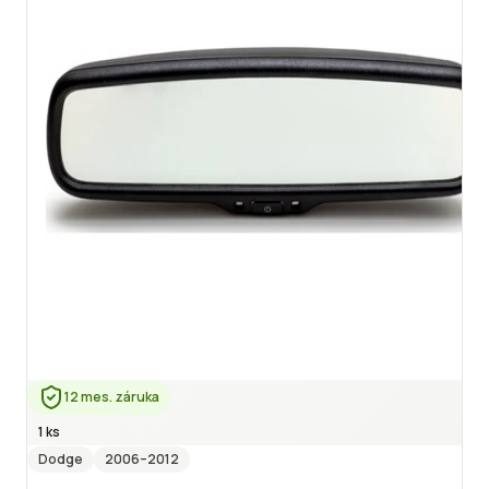
12 mes. záruka
1 ks
Dodge
2006
–2012