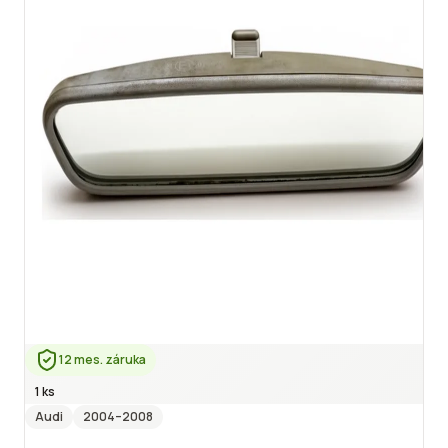
12 mes. záruka
1 ks
Audi
2004
–2008