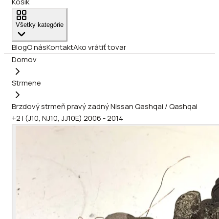
Košík
Všetky kategórie
Blog
O nás
Kontakt
Ako vrátiť tovar
Domov
Strmene
Brzdový strmeň pravý zadný Nissan Qashqai / Qashqai
+2 I (J10, NJ10, JJ10E) 2006 - 2014