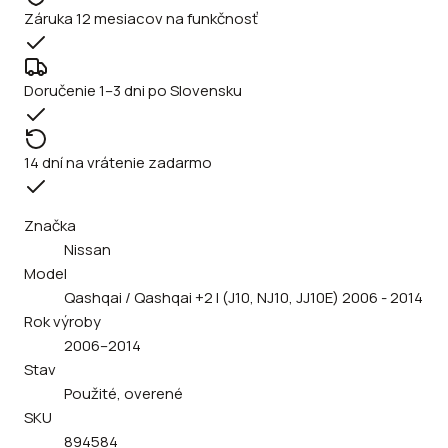
Záruka 12 mesiacov na funkčnosť
Doručenie 1–3 dni po Slovensku
14 dní na vrátenie zadarmo
Značka
Nissan
Model
Qashqai / Qashqai +2 I (J10, NJ10, JJ10E) 2006 - 2014
Rok výroby
2006–2014
Stav
Použité, overené
SKU
894584