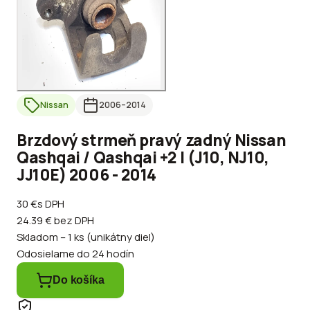
Nissan
2006
–2014
Brzdový strmeň pravý zadný Nissan
Qashqai / Qashqai +2 I (J10, NJ10,
JJ10E) 2006 - 2014
30 €
s DPH
24.39 €
bez DPH
Skladom – 1 ks (unikátny diel)
Odosielame do 24 hodín
Do košíka