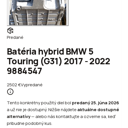
Predané
Batéria hybrid BMW 5
Touring (G31) 2017 - 2022
9884547
2502
€
Vypredané
Tento konkrétny použitý diel bol
predaný
25. júna 2026
a už nie je dostupný. Nižšie nájdete
aktuálne dostupné
alternatívy
—
alebo
nás kontaktujte a ozveme sa, keď
pribudne podobný kus.