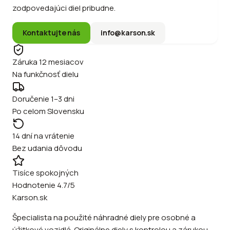
zodpovedajúci diel pribudne.
Kontaktujte nás
info@karson.sk
Záruka 12 mesiacov
Na funkčnosť dielu
Doručenie 1–3 dni
Po celom Slovensku
14 dní na vrátenie
Bez udania dôvodu
Tisíce spokojných
Hodnotenie 4.7/5
Karson.sk
Špecialista na použité náhradné diely pre osobné a
úžitkové vozidlá. Originálne diely s kontrolou a zárukou.