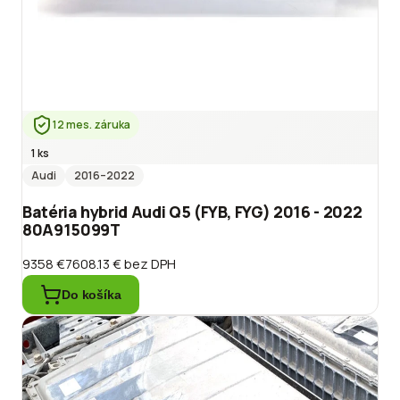
12 mes. záruka
1 ks
Audi
2016
–2022
Batéria hybrid Audi Q5 (FYB, FYG) 2016 - 2022
80A915099T
9358 €
7608.13 €
bez DPH
Do košíka