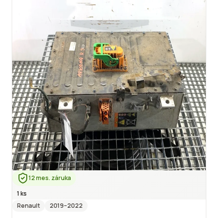
12 mes. záruka
1 ks
Renault
2019
–2022