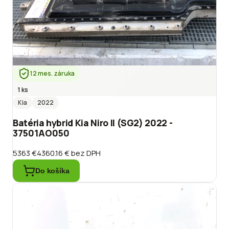
12 mes. záruka
1 ks
Kia
2022
Batéria hybrid Kia Niro II (SG2) 2022 -
37501AO050
5363 €
4360.16 €
bez DPH
Do košíka