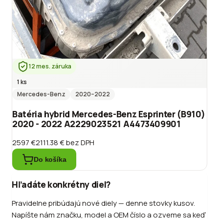
12 mes. záruka
1 ks
Mercedes-Benz
2020
–2022
Batéria hybrid Mercedes-Benz Esprinter (B910)
2020 - 2022 A2229023521 A4473409901
2597 €
2111.38 €
bez DPH
Do košíka
Hľadáte konkrétny diel?
Pravidelne pribúdajú nové diely — denne stovky kusov.
Napíšte nám značku, model a OEM číslo a ozveme sa keď