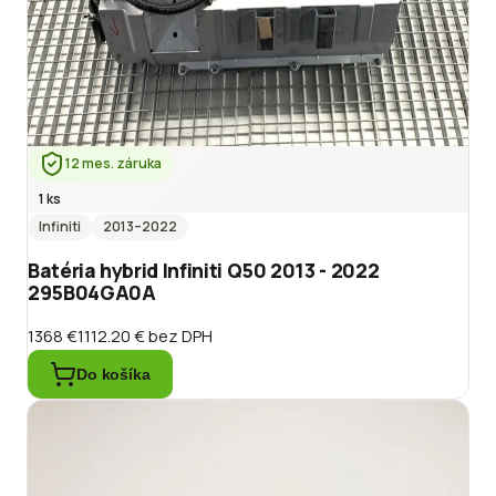
12 mes. záruka
1 ks
Infiniti
2013
–2022
Batéria hybrid Infiniti Q50 2013 - 2022
295B04GA0A
1368 €
1112.20 €
bez DPH
Do košíka