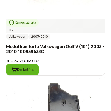
12 mes. záruka
1 ks
Volkswagen
2003
–2010
Modul komfortu Volkswagen Golf V (1K1) 2003 -
2010 1K0959433C
30 €
24.39 €
bez DPH
Do košíka