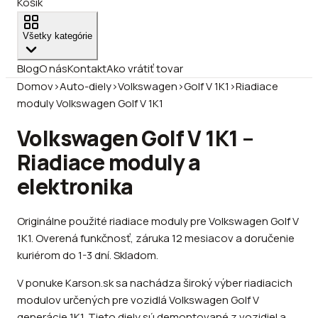
Košík
Všetky kategórie
Blog
O nás
Kontakt
Ako vrátiť tovar
Domov
›
Auto-diely
›
Volkswagen
›
Golf V 1K1
›
Riadiace
moduly Volkswagen Golf V 1K1
Volkswagen Golf V 1K1 –
Riadiace moduly a
elektronika
Originálne použité riadiace moduly pre Volkswagen Golf V
1K1. Overená funkčnosť, záruka 12 mesiacov a doručenie
kuriérom do 1-3 dní. Skladom.
V ponuke Karson.sk sa nachádza široký výber riadiacich
modulov určených pre vozidlá Volkswagen Golf V
generácie 1K1. Tieto diely sú demontované z vozidiel a