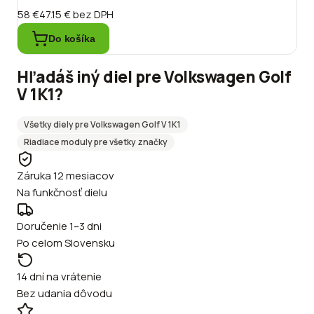
58 €
47.15 €
bez DPH
Do košíka
Hľadáš iný diel pre
Volkswagen
Golf
V 1K1
?
Všetky diely pre
Volkswagen
Golf V 1K1
Riadiace moduly
pre všetky značky
Záruka 12 mesiacov
Na funkčnosť dielu
Doručenie 1–3 dni
Po celom Slovensku
14 dní na vrátenie
Bez udania dôvodu