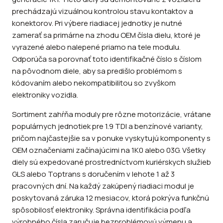
prechádzajú vizuálnou kontrolou stavu kontaktov a
konektorov. Pri výbere riadiacej jednotky je nutné
zamerať sa primárne na zhodu OEM čísla dielu, ktoré je
vyrazené alebo nalepené priamo na tele modulu.
Odporúča sa porovnať toto identifikačné číslo s číslom
na pôvodnom diele, aby sa predišlo problémom s
kódovaním alebo nekompatibilitou so zvyškom
elektroniky vozidla.
Sortiment zahŕňa moduly pre rôzne motorizácie, vrátane
populárnych jednotiek pre 1.9 TDI a benzínové varianty,
pričom najčastejšie sa v ponuke vyskytujú komponenty s
OEM označeniami začínajúcimi na 1K0 alebo 03G. Všetky
diely sú expedované prostredníctvom kuriérskych služieb
GLS alebo Toptrans s doručením v lehote 1 až 3
pracovných dní. Na každý zakúpený riadiaci modul je
poskytovaná záruka 12 mesiacov, ktorá pokrýva funkčnú
spôsobilosť elektroniky. Správna identifikácia podľa
výrobného čísla zaručuje bezproblémovú výmenu a