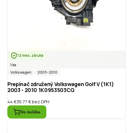
12 mes. záruka
1 ks
Volkswagen
2003
–2010
Prepínač združený Volkswagen Golf V (1K1)
2003 - 2010 1K0953503CQ
44 €
35.77 €
bez DPH
Do košíka