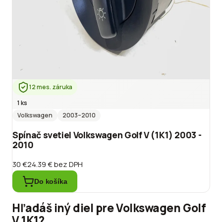
12 mes. záruka
1 ks
Volkswagen
2003
–2010
Spínač svetiel Volkswagen Golf V (1K1) 2003 -
2010
30 €
24.39 €
bez DPH
Do košíka
Hľadáš iný diel pre
Volkswagen
Golf
V 1K1
?