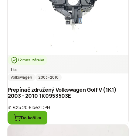
12 mes. záruka
1 ks
Volkswagen
2003
–2010
Prepínač združený Volkswagen Golf V (1K1)
2003 - 2010 1K0953503E
31 €
25.20 €
bez DPH
Do košíka