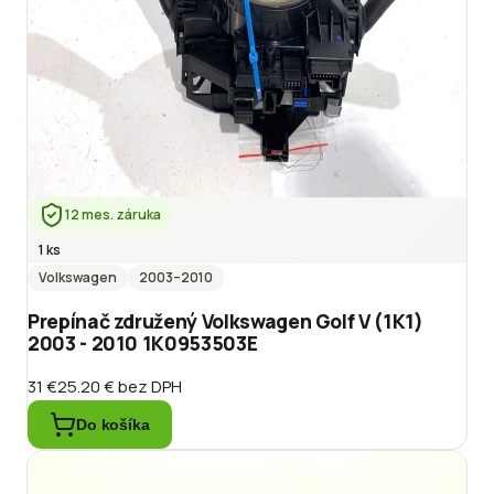
12 mes. záruka
1 ks
Volkswagen
2003
–2010
Prepínač združený Volkswagen Golf V (1K1)
2003 - 2010 1K0953503E
31 €
25.20 €
bez DPH
Do košíka