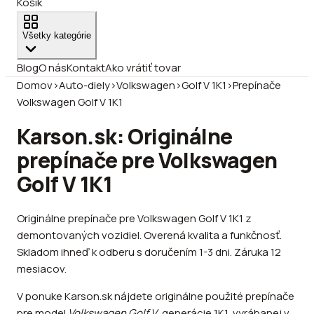
Košík
Všetky kategórie
Blog
O nás
Kontakt
Ako vrátiť tovar
Domov
›
Auto-diely
›
Volkswagen
›
Golf V 1K1
›
Prepínače
Volkswagen Golf V 1K1
Karson.sk: Originálne
prepínače pre Volkswagen
Golf V 1K1
Originálne prepínače pre Volkswagen Golf V 1K1 z
demontovaných vozidiel. Overená kvalita a funkčnosť.
Skladom ihneď k odberu s doručením 1-3 dni. Záruka 12
mesiacov.
V ponuke Karson.sk nájdete originálne použité prepínače
pre model
Volkswagen Golf V
, generácie 1K1, vyrábanej v