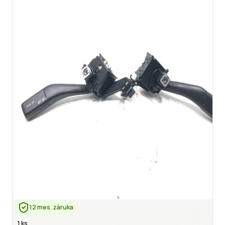
12 mes. záruka
1 ks