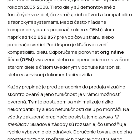
rokoch 2003-2008. Tieto diely sú demontované z
funkčných vozidiel, čo zaručuje ich pôvod a kompatibilitu
s fabrickými systémami. Medzi často hľadané
komponenty patria prepínače okien s OEM číslom
napríklad
1K0 959 857
pre vodičovu stranu alebo
prepínače svetiel. Pred kúpou je kľúčové overiť
kompatibilitu dielu. Odporúčame porovnať
originálne
číslo (OEM)
vyrazené alebo nalepené priamo na vašom
starom diele s číslom uvedeným v ponuke Karson.sk
alebo v servisnej dokumentácii vozidla.
Každý prepínač je pred zaradením do predaja vizuálne
skontrolovaný a jeho funkčnosť je v rámci možností
overená. Týmto postupom sa minimalizuje riziko
nekompatibility alebo nefunkčnosti dielu po montáži. Na
všetky zakúpené prepínače poskytujeme
záruku 12
mesiacov
. Skladové zásoby sú rozsiahle, čo umožňuje
rýchle vybavenie objednávok. Doručenie tovaru prebieha
prostredníctvom spoľahlivých prepravcov GLS alebo