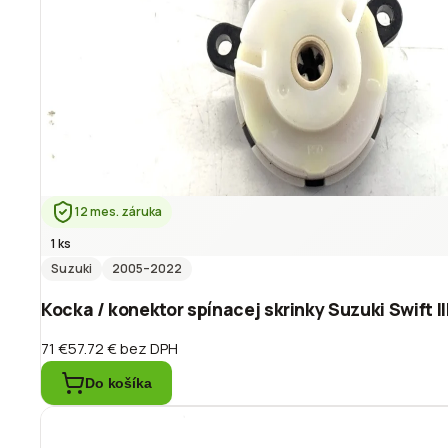
12 mes. záruka
1 ks
Suzuki
2005
–2022
Kocka / konektor spínacej skrinky Suzuki Swift I
71 €
57.72 €
bez DPH
Do košíka