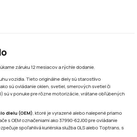
lo
Ponúkame záruku 12 mesiacov a rýchle dodanie.
 vozidla. Tieto originálne diely sú starostlivo
ko sú ovládanie okien, svetiel, smerových svetiel či
10) sú v ponuke pre rôzne motorizácie, vrátane obľúbených
slo dielu (OEM)
, ktoré je vyrazené alebo nalepené priamo
pínače s OEM označeniami ako 37990-62J00 pre ovládanie
ezpečuje spoľahlivá kuriérska služba GLS alebo Toptrans, s