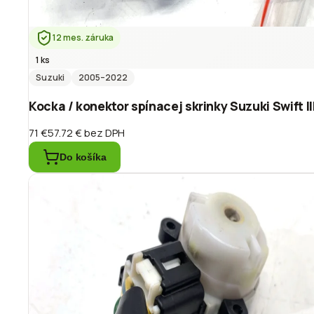
12 mes. záruka
1 ks
Suzuki
2005
–2022
Kocka / konektor spínacej skrinky Suzuki Swift I
71 €
57.72 €
bez DPH
Do košíka