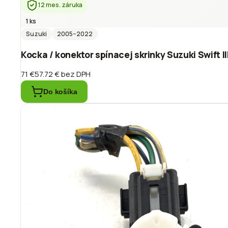
12 mes. záruka
1 ks
Suzuki
2005
–2022
Kocka / konektor spínacej skrinky Suzuki Swift I
71 €
57.72 €
bez DPH
Do košíka