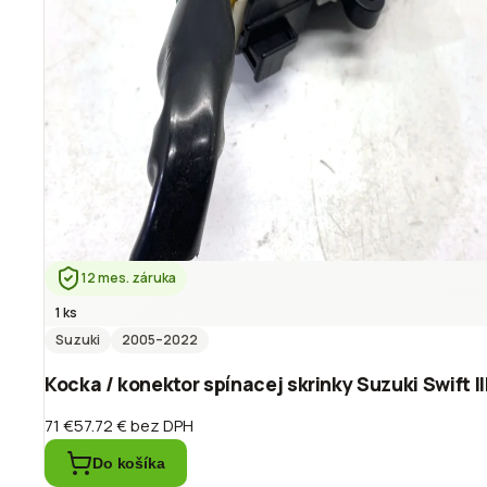
12 mes. záruka
1 ks
Suzuki
2005
–2022
Kocka / konektor spínacej skrinky Suzuki Swift I
71 €
57.72 €
bez DPH
Do košíka