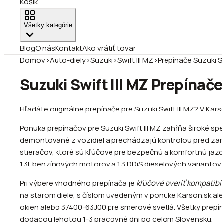
Košík
Všetky kategórie
Blog
O nás
Kontakt
Ako vrátiť tovar
Domov
›
Auto-diely
›
Suzuki
›
Swift III MZ
›
Prepínače Suzuki Sw
Suzuki Swift III MZ Prepínače
Hľadáte originálne prepínače pre Suzuki Swift III MZ? V Ka
Ponuka prepínačov pre Suzuki Swift III MZ zahŕňa široké s
demontované z vozidiel a prechádzajú kontrolou pred zarad
stieračov, ktoré sú kľúčové pre bezpečnú a komfortnú jaz
1.3L benzínových motorov a 1.3 DDiS dieselových variantov.
Pri výbere vhodného prepínača je
kľúčové overiť kompatibi
na starom diele, s číslom uvedeným v ponuke Karson.sk al
okien alebo 37400-63J00 pre smerové svetlá. Všetky prep
dodacou lehotou 1-3 pracovné dni po celom Slovensku.