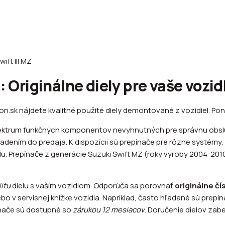
ift III MZ
: Originálne diely pre vaše vozid
rson.sk nájdete kvalitné použité diely demontované z vozidiel. 
pektrum funkčných komponentov nevyhnutných pre správnu obsluhu
ením do predaja. K dispozícii sú prepínače pre rôzne systémy, a
du. Prepínače z generácie Suzuki Swift MZ (roky výroby 2004-20
litu
dielu s vaším vozidlom. Odporúča sa porovnať
originálne čí
ebo v servisnej knižke vozidla. Napríklad, často hľadané sú pre
ínače sú dostupné so
zárukou 12 mesiacov
. Doručenie dielov zab