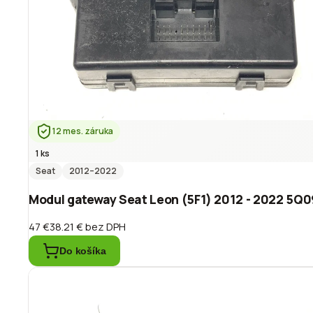
12 mes. záruka
1 ks
Seat
2012
–2022
Modul gateway Seat Leon (5F1) 2012 - 2022 5Q
47 €
38.21 €
bez DPH
Do košíka