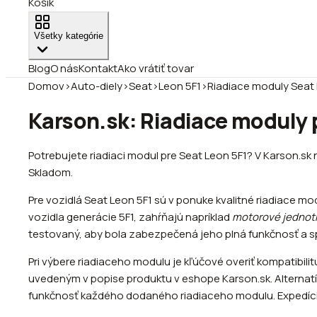
Košík
Všetky kategórie
Blog
O nás
Kontakt
Ako vrátiť tovar
Domov
›
Auto-diely
›
Seat
›
Leon 5F1
›
Riadiace moduly Seat 
Karson.sk: Riadiace moduly p
Potrebujete riadiaci modul pre Seat Leon 5F1? V Karson.sk 
Skladom.
Pre vozidlá Seat Leon 5F1 sú v ponuke kvalitné riadiace
vozidla generácie 5F1, zahŕňajú napríklad
motorové jednot
testovaný, aby bola zabezpečená jeho plná funkčnosť a spo
Pri výbere riadiaceho modulu je kľúčové overiť kompatibili
uvedeným v popise produktu v eshope Karson.sk. Alternatí
funkčnosť každého dodaného riadiaceho modulu. Expedícia