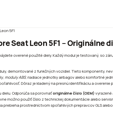
Leon 5F1
re Seat Leon 5F1 – Originálne di
nájdete overené použité diely. Každý modul je testovaný, so záru
 moduly, demontované z funkčných vozidiel. Tieto komponenty, n
ky
,
moduly ABS
, riadiace jednotky airbagov alebo komfortné jedn
ľahlivosť. Dôraz je kladený na presnú identifikáciu a overenie
tu dielu. Odporúča sa porovnať
originálne číslo (OEM)
vyrazené 
vne možno použiť číslo z technickej dokumentácie alebo servisn
 prebieha prostredníctvom spoľahlivých prepravcov GLS alebo T