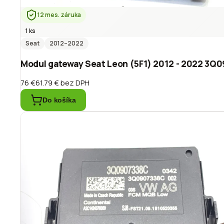
12 mes. záruka
1 ks
Seat
2012
–2022
Modul gateway Seat Leon (5F1) 2012 - 2022 3Q
76 €
61.79 €
bez DPH
Do košíka