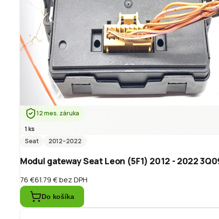
12 mes. záruka
1 ks
Seat
2012
–2022
Modul gateway Seat Leon (5F1) 2012 - 2022 3Q
76 €
61.79 €
bez DPH
Do košíka