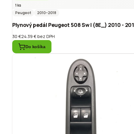
1 ks
Peugeot
2010
–2018
Plynový pedál Peugeot 508 Sw I (8E_) 2010 - 2
30 €
24.39 €
bez DPH
Do košíka