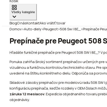
Košík
Všetky kategórie
Blog
O nás
Kontakt
Ako vrátiť tovar
Domov
›
Auto-diely
›
Peugeot
›
508 Sw I 8E_
›
Prepínače Peu
Prepínače pre Peugeot 508 SW
Hľadáte funkčné prepínače pre Peugeot 508 SW I 8E_? V po
Ponuka zahŕňa široký sortiment prepínačov určených pre 
vizuálnou a funkčnou kontrolou technického stavu. Pre spr
uvedené na štítku konkrétneho dielu. Odporúča sa porovnať 
Skladové zásoby prepínačov pre modelovú radu 508 SW I po
konfiguráciu prepínača, keďže rozdiely v OEM číslach môžu
záruka 12 mesiacov
. Expedícia objednaného tovaru prebi
objednávky.