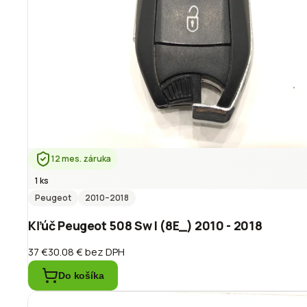
12 mes. záruka
1 ks
Peugeot
2010
–2018
Kľúč Peugeot 508 Sw I (8E_) 2010 - 2018
37 €
30.08 €
bez DPH
Do košíka