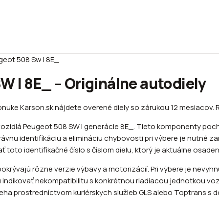
geot 508 Sw I 8E_
 I 8E_ – Originálne autodiely
nuke Karson.sk nájdete overené diely so zárukou 12 mesiacov. R
vozidlá Peugeot 508 SW I generácie 8E_. Tieto komponenty poch
ávnu identifikáciu a elimináciu chybovosti pri výbere je nutné z
toto identifikačné číslo s číslom dielu, ktorý je aktuálne osaden
krývajú rôzne verzie výbavy a motorizácií. Pri výbere je nevyh
 indikovať nekompatibilitu s konkrétnou riadiacou jednotkou vozi
eha prostredníctvom kuriérskych služieb GLS alebo Toptrans s d