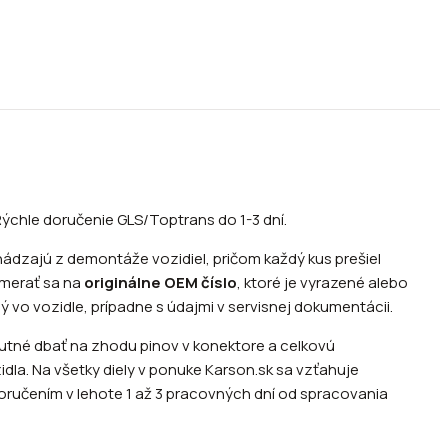
ýchle doručenie GLS/Toptrans do 1-3 dní.
ádzajú z demontáže vozidiel, pričom každý kus prešiel
amerať sa na
originálne OEM číslo
, ktoré je vyrazené alebo
ý vo vozidle, prípadne s údajmi v servisnej dokumentácii.
nutné dbať na zhodu pinov v konektore a celkovú
dla. Na všetky diely v ponuke Karson.sk sa vzťahuje
oručením v lehote 1 až 3 pracovných dní od spracovania