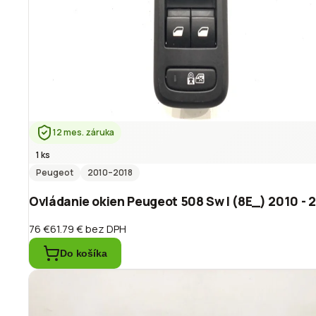
12 mes. záruka
1 ks
Peugeot
2010
–2018
Ovládanie okien Peugeot 508 Sw I (8E_) 2010 -
76 €
61.79 €
bez DPH
Do košíka