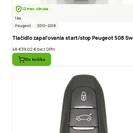
12 mes. záruka
1 ks
Peugeot
2010
–2018
Tlačidlo zapaľovania start/stop Peugeot 508 Sw
48 €
39.02 €
bez DPH
Do košíka