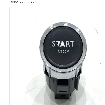
Cena:
27 €
–
83 €