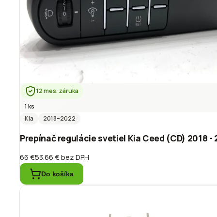
12 mes. záruka
1 ks
Kia
2018
–2022
Prepínač regulácie svetiel Kia Ceed (CD) 2018 
66 €
53.66 €
bez DPH
Do košíka