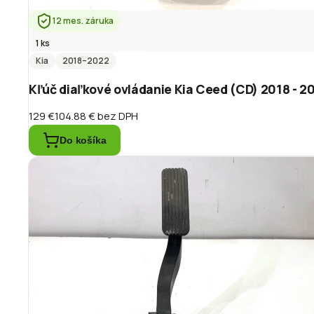
12 mes. záruka
1 ks
Kia
2018
–2022
Kľúč diaľkové ovládanie Kia Ceed (CD) 2018 - 2
129 €
104.88 €
bez DPH
Do košíka