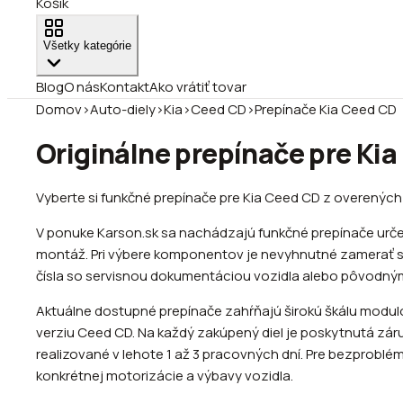
Košík
Všetky kategórie
Blog
O nás
Kontakt
Ako vrátiť tovar
Domov
›
Auto-diely
›
Kia
›
Ceed CD
›
Prepínače Kia Ceed CD
Originálne prepínače pre Ki
Vyberte si funkčné prepínače pre Kia Ceed CD z overených
V ponuke Karson.sk sa nachádzajú funkčné prepínače urče
montáž. Pri výbere komponentov je nevyhnutné zamerať sa 
čísla so servisnou dokumentáciou vozidla alebo pôvodným
Aktuálne dostupné prepínače zahŕňajú širokú škálu modulov
verziu Ceed CD. Na každý zakúpený diel je poskytnutá zár
realizované v lehote 1 až 3 pracovných dní. Pre bezproblé
konkrétnej motorizácie a výbavy vozidla.