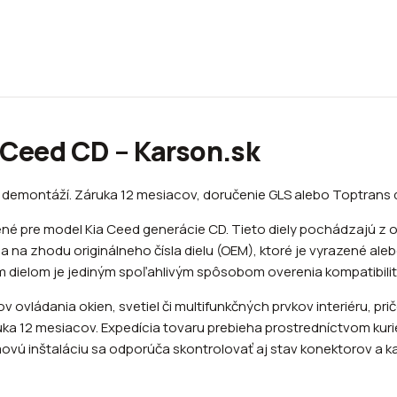
a Ceed CD – Karson.sk
 demontáží. Záruka 12 mesiacov, doručenie GLS alebo Toptrans d
né pre model Kia Ceed generácie CD. Tieto diely pochádzajú z 
na zhodu originálneho čísla dielu (OEM), ktoré je vyrazené ale
 dielom je jediným spoľahlivým spôsobom overenia kompatibilit
 ovládania okien, svetiel či multifunkčných prvkov interiéru, pr
uka 12 mesiacov. Expedícia tovaru prebieha prostredníctvom kuri
movú inštaláciu sa odporúča skontrolovať aj stav konektorov a k