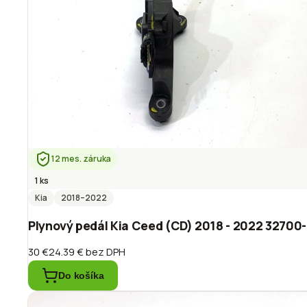
12 mes. záruka
1 ks
Kia
2018
–2022
Plynový pedál Kia Ceed (CD) 2018 - 2022 3270
30 €
24.39 €
bez DPH
Do košíka