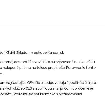
o 1-3 dní. Skladom v eshope Karson.sk.
odbornej demontáže vozidiel a sú pripravené na okamžitú
bo nalepené priamo na telese prepínača. Porovnanie tohto
y.
ičom najčastejšie OEM čísla zodpovedajú špecifikáciám pre
érskych služieb GLS alebo Toptrans, pričom doručenie je
abeláže, ktoré musia byť identické s požiadavkami