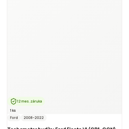
12 mes. záruka
1 ks
Ford
2008
–2022