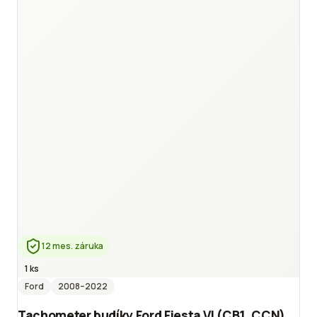
12 mes. záruka
1 ks
Ford
2008
–2022
Tachometer budíky Ford Fiesta VI (CB1, CCN)