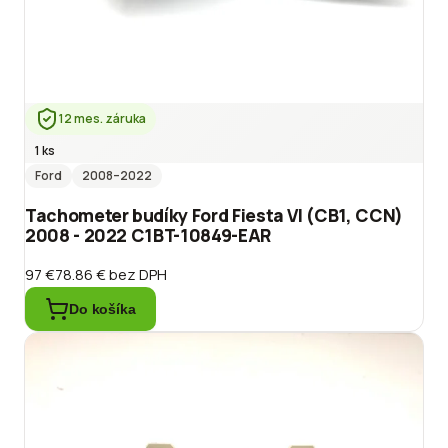
12 mes. záruka
1 ks
Ford
2008
–2022
Tachometer budíky Ford Fiesta VI (CB1, CCN)
2008 - 2022 C1BT-10849-EAR
97 €
78.86 €
bez DPH
Do košíka