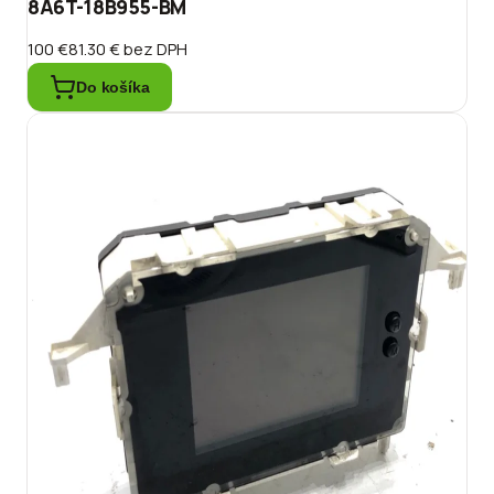
8A6T-18B955-BM
100 €
81.30 €
bez DPH
Do košíka