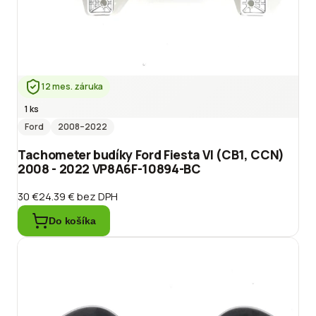
12 mes. záruka
1 ks
Ford
2008
–2022
Tachometer budíky Ford Fiesta VI (CB1, CCN)
2008 - 2022 VP8A6F-10894-BC
30 €
24.39 €
bez DPH
Do košíka