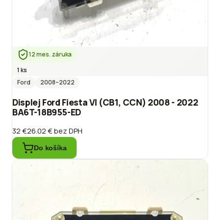
12 mes. záruka
1 ks
Ford
2008
–2022
Displej Ford Fiesta VI (CB1, CCN) 2008 - 2022
BA6T-18B955-ED
32 €
26.02 €
bez DPH
Do košíka