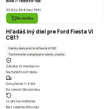
BA6T-18B955-AB
30 €
24.39 €
bez DPH
Do košíka
Hľadáš iný diel pre
Ford
Fiesta VI
CB1
?
Všetky diely pre
Ford
Fiesta VI CB1
Tachometer a displej
pre všetky značky
Záruka 12 mesiacov
Na funkčnosť dielu
Doručenie 1–3 dni
Po celom Slovensku
14 dní na vrátenie
Bez udania dôvodu