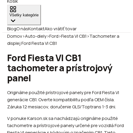
Košík
Všetky kategórie
Blog
O nás
Kontakt
Ako vrátiť tovar
Domov
›
Auto-diely
›
Ford
›
Fiesta VI CB1
›
Tachometer a
displej Ford Fiesta VI CB1
Ford Fiesta VI CB1
tachometer a prístrojový
panel
Originálne použité prístrojové panely pre Ford Fiesta VI
generácie CB1. Overte kompatibilitu podľa OEM čísla.
Záruka 12 mesiacov, doručenie GLS/Toptrans 1-3 dni.
V ponuke Karson.sk sa nachádzajú originálne použité
tachometre a prístrojové panely určené pre vozidlá Ford
Fiesta VI generácie s kódovým označením CB1. Tieto