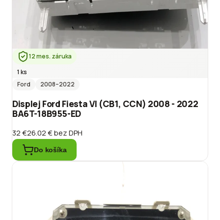
12 mes. záruka
1 ks
Ford
2008
–2022
Displej Ford Fiesta VI (CB1, CCN) 2008 - 2022
BA6T-18B955-ED
32 €
26.02 €
bez DPH
Do košíka