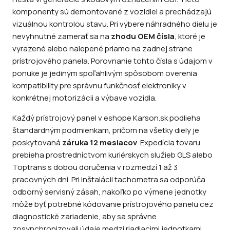
komponenty sú demontované z vozidiel a prechádzajú
vizuálnou kontrolou stavu. Pri výbere náhradného dielu je
nevyhnutné zamerať sa na
zhodu OEM čísla
, ktoré je
vyrazené alebo nalepené priamo na zadnej strane
prístrojového panela. Porovnanie tohto čísla s údajom v
ponuke je jediným spoľahlivým spôsobom overenia
kompatibility pre správnu funkčnosť elektroniky v
konkrétnej motorizácii a výbave vozidla.
Každý prístrojový panel v eshope Karson.sk podlieha
štandardným podmienkam, pričom na všetky diely je
poskytovaná
záruka 12 mesiacov
. Expedícia tovaru
prebieha prostredníctvom kuriérskych služieb GLS alebo
Toptrans s dobou doručenia v rozmedzí 1 až 3
pracovných dní. Pri inštalácii tachometra sa odporúča
odborný servisný zásah, nakoľko po výmene jednotky
môže byť potrebné kódovanie prístrojového panelu cez
diagnostické zariadenie, aby sa správne
zosynchronizovali údaje medzi riadiacimi jednotkami