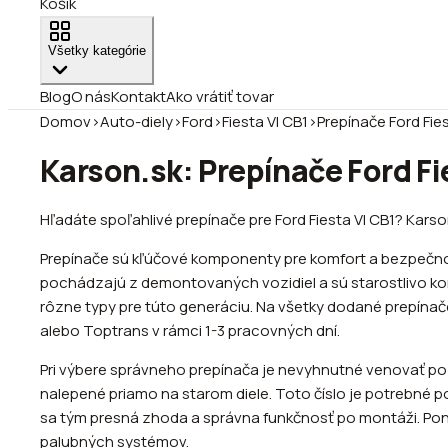
Košík
Všetky kategórie
Blog
O nás
Kontakt
Ako vrátiť tovar
Domov
›
Auto-diely
›
Ford
›
Fiesta VI CB1
›
Prepínače Ford Fies
Karson.sk: Prepínače Ford Fi
Hľadáte spoľahlivé prepínače pre Ford Fiesta VI CB1? Karso
Prepínače sú kľúčové komponenty pre komfort a bezpečnosť 
pochádzajú z demontovaných vozidiel a sú starostlivo kont
rôzne typy pre túto generáciu. Na všetky dodané prepínač
alebo Toptrans v rámci 1-3 pracovných dní.
Pri výbere správneho prepínača je nevyhnutné venovať pozo
nalepené priamo na starom diele. Toto číslo je potrebné p
sa tým presná zhoda a správna funkčnosť po montáži. Ponuk
palubných systémov.