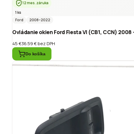
12 mes. záruka
1 ks
Ford
2008
–2022
Ovládanie okien Ford Fiesta VI (CB1, CCN) 2008
45 €
36.59 €
bez DPH
Do košíka