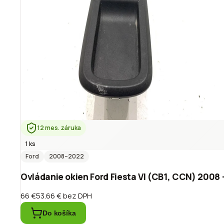
12 mes. záruka
1 ks
Ford
2008
–2022
Ovládanie okien Ford Fiesta VI (CB1, CCN) 200
66 €
53.66 €
bez DPH
Do košíka