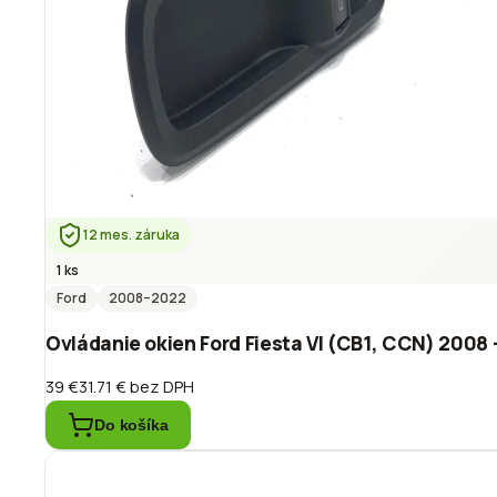
12 mes. záruka
1 ks
Ford
2008
–2022
Ovládanie okien Ford Fiesta VI (CB1, CCN) 2008
39 €
31.71 €
bez DPH
Do košíka