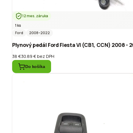
12 mes. záruka
1 ks
Ford
2008
–2022
Plynový pedál Ford Fiesta VI (CB1, CCN) 2008 -
38 €
30.89 €
bez DPH
Do košíka