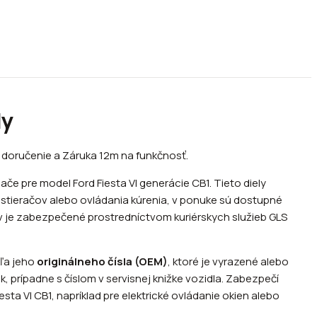
ly
e doručenie a Záruka 12m na funkčnosť.
e pre model Ford Fiesta VI generácie CB1. Tieto diely
 stieračov alebo ovládania kúrenia, v ponuke sú dostupné
v je zabezpečené prostredníctvom kuriérskych služieb GLS
dľa jeho
originálneho čísla (OEM)
, ktoré je vyrazené alebo
 prípadne s číslom v servisnej knižke vozidla. Zabezpečí
a VI CB1, napríklad pre elektrické ovládanie okien alebo