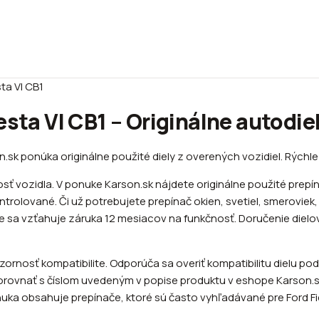
ta VI CB1
esta VI CB1 – Originálne autodie
n.sk ponúka originálne použité diely z overených vozidiel. Rýchl
vozidla. V ponuke Karson.sk nájdete originálne použité prepínač
rolované. Či už potrebujete prepínač okien, svetiel, smeroviek,
e sa vzťahuje záruka 12 mesiacov na funkčnosť. Doručenie dielo
rnosť kompatibilite. Odporúča sa overiť kompatibilitu dielu po
orovnať s číslom uvedeným v popise produktu v eshope Karson.sk,
a obsahuje prepínače, ktoré sú často vyhľadávané pre Ford Fiest