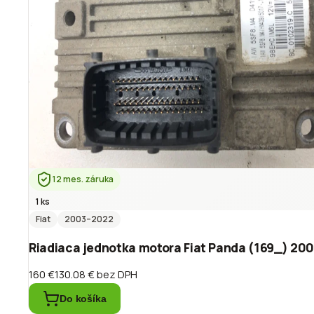
12 mes. záruka
1 ks
Fiat
2003
–2022
Riadiaca jednotka motora Fiat Panda (169_) 20
160 €
130.08 €
bez DPH
Do košíka