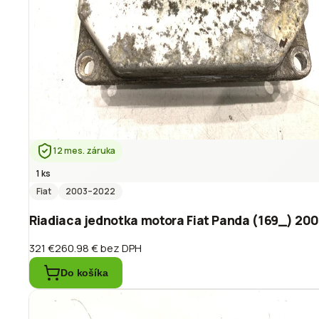
12 mes. záruka
1 ks
Fiat
2003
–2022
Riadiaca jednotka motora Fiat Panda (169_) 20
321 €
260.98 €
bez DPH
Do košíka