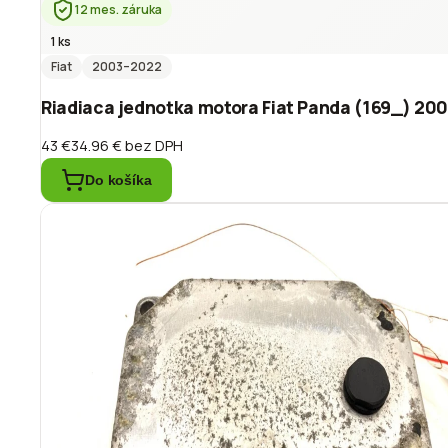
12 mes. záruka
1 ks
Fiat
2003
–2022
Riadiaca jednotka motora Fiat Panda (169_) 20
43 €
34.96 €
bez DPH
Do košíka