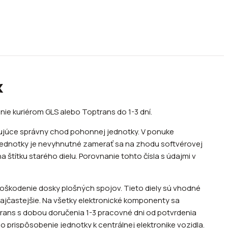
k
nie kuriérom GLS alebo Toptrans do 1-3 dní.
ujúce správny chod pohonnej jednotky. V ponuke
j jednotky je nevyhnutné zamerať sa na zhodu softvérovej
 štítku starého dielu. Porovnanie tohto čísla s údajmi v
poškodenie dosky plošných spojov. Tieto diely sú vhodné
 najčastejšie. Na všetky elektronické komponenty sa
rans s dobou doručenia 1-3 pracovné dni od potvrdenia
 prispôsobenie jednotky k centrálnej elektronike vozidla.