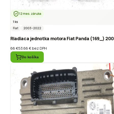
12 mes. záruka
1 ks
Fiat
2003
–2022
Riadiaca jednotka motora Fiat Panda (169_) 20
66 €
53.66 €
bez DPH
Do košíka