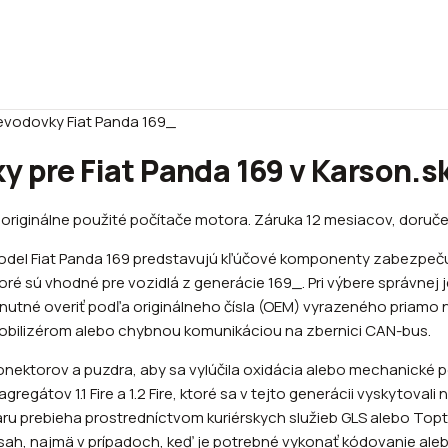
evodovky Fiat Panda 169_
y pre Fiat Panda 169 v Karson.s
 originálne použité počítače motora. Záruka 12 mesiacov, doruče
 model Fiat Panda 169 predstavujú kľúčové komponenty zabezpeč
oré sú vhodné pre vozidlá z generácie 169_. Pri výbere správne
nutné overiť podľa originálneho čísla (OEM) vyrazeného priamo na
obilizérom alebo chybnou komunikáciou na zbernici CAN-bus.
nektorov a puzdra, aby sa vylúčila oxidácia alebo mechanické 
gátov 1.1 Fire a 1.2 Fire, ktoré sa v tejto generácii vyskytovali
ru prebieha prostredníctvom kuriérskych služieb GLS alebo Topt
ásah, najmä v prípadoch, keď je potrebné vykonať kódovanie alebo