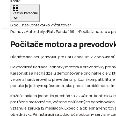
Košík
Všetky kategórie
Blog
O nás
Kontakt
Ako vrátiť tovar
Domov
›
Auto-diely
›
Fiat
›
Panda 169_
›
Počítač motora a pr
Počítače motora a prevodovk
Hľadáte riadiacu jednotku pre Fiat Panda 169? V ponuke sú
Elektronické riadiace jednotky motora a prevodovky pre
Karson.sk sa nachádzajú demontované originálne diely, kt
verzie a hardvérového prevedenia, pričom kompatibilitu je 
ponuke je jediným spôsobom, ako predísť problémom s im
Každá riadiaca jednotka prechádza vizuálnou kontrolou ko
pre rôzne motorizácie, vrátane obľúbených benzínových agre
vzťahuje záruka 12 mesiacov. Expedícia objednaného tova
objednávky. Pri inštalácii sa odporúča odborný servisný z