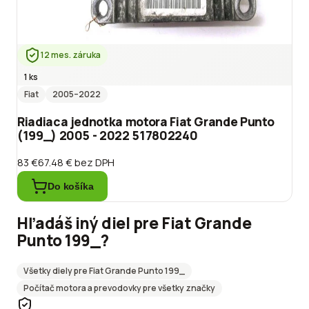
12 mes. záruka
1 ks
Fiat
2005
–2022
Riadiaca jednotka motora Fiat Grande Punto
(199_) 2005 - 2022 517802240
83 €
67.48 €
bez DPH
Do košíka
Hľadáš iný diel pre
Fiat
Grande
Punto 199_
?
Všetky diely pre
Fiat
Grande Punto 199_
Počítač motora a prevodovky
pre všetky značky