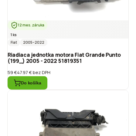
12 mes. záruka
1 ks
Fiat
2005
–2022
Riadiaca jednotka motora Fiat Grande Punto
(199_) 2005 - 2022 51819351
59 €
47.97 €
bez DPH
Do košíka