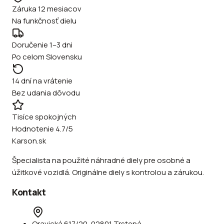
Záruka 12 mesiacov
Na funkčnosť dielu
Doručenie 1–3 dni
Po celom Slovensku
14 dní na vrátenie
Bez udania dôvodu
Tisíce spokojných
Hodnotenie 4.7/5
Karson.sk
Špecialista na použité náhradné diely pre osobné a
úžitkové vozidlá. Originálne diely s kontrolou a zárukou.
Kontakt
Oravická 617/20, 02801 Trstená