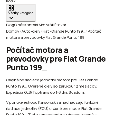
Košík
Všetky kategórie
Blog
O nás
Kontakt
Ako vrátiť tovar
Domov
›
Auto-diely
›
Fiat
›
Grande Punto 199_
›
Počítač
motora a prevodovky Fiat Grande Punto 199_
Počítač motora a
prevodovky pre Fiat Grande
Punto 199_
Originálne riadiace jednotky motora pre Fiat Grande
Punto 199_. Overené diely so zárukou 12 mesiacov.
Expedícia GLS/Toptrans do 1-3 dní. Skladom.
V ponuke eshopu Karson.sk sa nachádzajú funkčné
riadiace jednotky (ECU) určené pre model Fiat Grande
Punto 199_. Tieto komponenty sú demontované z