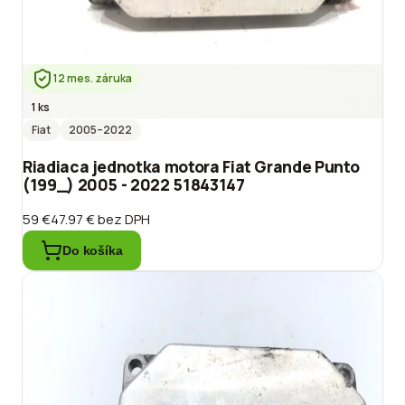
12 mes. záruka
1 ks
Fiat
2005
–2022
Riadiaca jednotka motora Fiat Grande Punto
(199_) 2005 - 2022 51843147
59 €
47.97 €
bez DPH
Do košíka