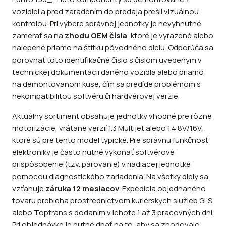
vozidiel a pred zaradením do predaja prešli vizuálnou
kontrolou. Pri výbere správnej jednotky je nevyhnutné
zamerať sa na
zhodu OEM čísla
, ktoré je vyrazené alebo
nalepené priamo na štítku pôvodného dielu. Odporúča sa
porovnať toto identifikačné číslo s číslom uvedeným v
technickej dokumentácii daného vozidla alebo priamo
na demontovanom kuse, čím sa predíde problémom s
nekompatibilitou softvéru či hardvérovej verzie.
Aktuálny sortiment obsahuje jednotky vhodné pre rôzne
motorizácie, vrátane verzií 1.3 Multijet alebo 1.4 8V/16V,
ktoré sú pre tento model typické. Pre správnu funkčnosť
elektroniky je často nutné vykonať softvérové
prispôsobenie (tzv. párovanie) v riadiacej jednotke
pomocou diagnostického zariadenia. Na všetky diely sa
vzťahuje
záruka 12 mesiacov
. Expedícia objednaného
tovaru prebieha prostredníctvom kuriérskych služieb GLS
alebo Toptrans s dodaním v lehote 1 až 3 pracovných dní.
Pri objednávke je nutné dbať na to, aby sa zhodovalo