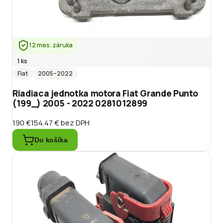
12 mes. záruka
1 ks
Fiat
2005
–2022
Riadiaca jednotka motora Fiat Grande Punto
(199_) 2005 - 2022 0281012899
190 €
154.47 €
bez DPH
Do košíka