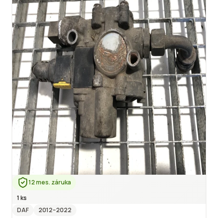
12 mes. záruka
1 ks
DAF
2012
–2022