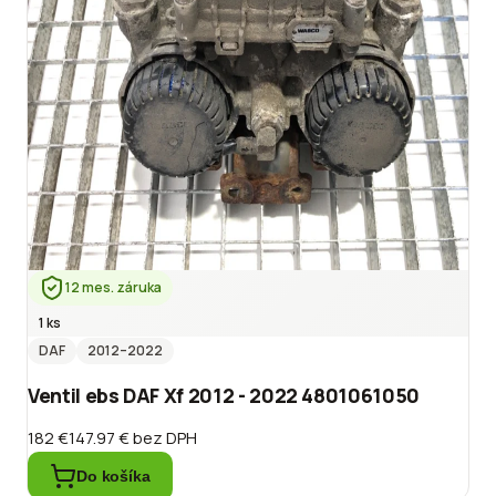
12 mes. záruka
1 ks
DAF
2012
–2022
Ventil ebs DAF Xf 2012 - 2022 4801061050
182 €
147.97 €
bez DPH
Do košíka