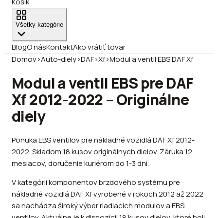
Košík
Všetky kategórie
Blog
O nás
Kontakt
Ako vrátiť tovar
Domov
›
Auto-diely
›
DAF
›
Xf
›
Modul a ventil EBS DAF Xf
Modul a ventil EBS pre DAF
Xf 2012-2022 – Originálne
diely
Ponuka EBS ventilov pre nákladné vozidlá DAF Xf 2012-
2022. Skladom 18 kusov originálnych dielov. Záruka 12
mesiacov, doručenie kuriérom do 1-3 dní.
V kategórii komponentov brzdového systému pre
nákladné vozidlá DAF Xf vyrobené v rokoch 2012 až 2022
sa nachádza široký výber riadiacich modulov a EBS
ventilov. Aktuálne je k dispozícii 18 kusov dielov, ktoré boli