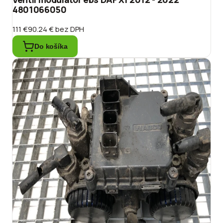
4801066050
111 €
90.24 €
bez DPH
Do košíka