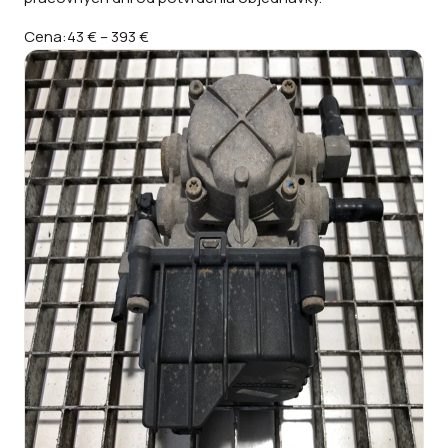
Cena:
43 €
–
393 €