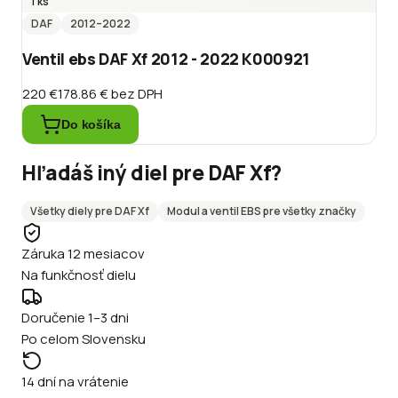
1 ks
DAF
2012
–2022
Ventil ebs DAF Xf 2012 - 2022 K000921
220 €
178.86 €
bez DPH
Do košíka
Hľadáš iný diel pre
DAF
Xf
?
Všetky diely pre
DAF
Xf
Modul a ventil EBS
pre všetky značky
Záruka 12 mesiacov
Na funkčnosť dielu
Doručenie 1–3 dni
Po celom Slovensku
14 dní na vrátenie