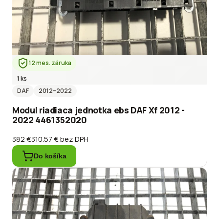
12 mes. záruka
1 ks
DAF
2012
–2022
Modul riadiaca jednotka ebs DAF Xf 2012 -
2022 4461352020
382 €
310.57 €
bez DPH
Do košíka