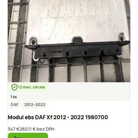
12 mes. záruka
1 ks
DAF
2012
–2022
Modul ebs DAF Xf 2012 - 2022 1980700
347 €
282.11 €
bez DPH