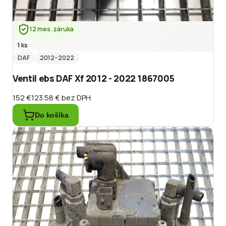
12 mes. záruka
1 ks
DAF
2012
–2022
Ventil ebs DAF Xf 2012 - 2022 1867005
152 €
123.58 €
bez DPH
Do košíka