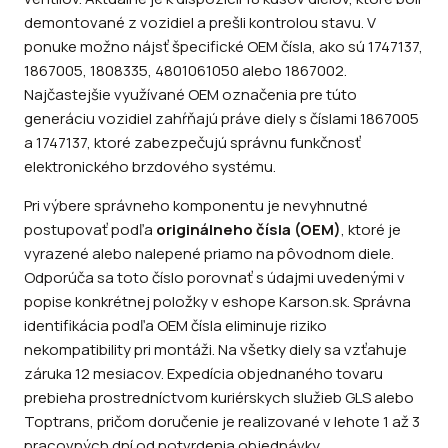
demontované z vozidiel a prešli kontrolou stavu. V
ponuke možno nájsť špecifické OEM čísla, ako sú 1747137,
1867005, 1808335, 4801061050 alebo 1867002.
Najčastejšie využívané OEM označenia pre túto
generáciu vozidiel zahŕňajú práve diely s číslami 1867005
a 1747137, ktoré zabezpečujú správnu funkčnosť
elektronického brzdového systému.
Pri výbere správneho komponentu je nevyhnutné
postupovať podľa
originálneho čísla (OEM)
, ktoré je
vyrazené alebo nalepené priamo na pôvodnom diele.
Odporúča sa toto číslo porovnať s údajmi uvedenými v
popise konkrétnej položky v eshope Karson.sk. Správna
identifikácia podľa OEM čísla eliminuje riziko
nekompatibility pri montáži. Na všetky diely sa vzťahuje
záruka 12 mesiacov. Expedícia objednaného tovaru
prebieha prostredníctvom kuriérskych služieb GLS alebo
Toptrans, pričom doručenie je realizované v lehote 1 až 3
pracovných dní od potvrdenia objednávky.