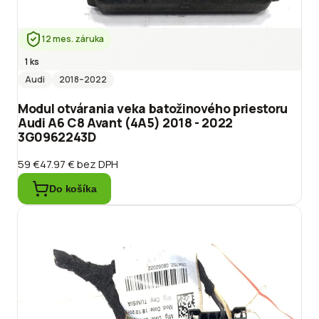
12 mes. záruka
1 ks
Audi
2018
–2022
Modul otvárania veka batožinového priestoru
Audi A6 C8 Avant (4A5) 2018 - 2022
3G0962243D
59 €
47.97 €
bez DPH
Do košíka