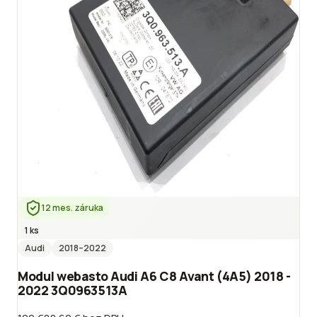
12 mes. záruka
1 ks
Audi
2018
–2022
Modul webasto Audi A6 C8 Avant (4A5) 2018 -
2022 3Q0963513A