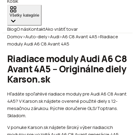
Košík
Všetky kategórie
Blog
O nás
Kontakt
Ako vrátiť tovar
Domov
›
Auto-diely
›
Audi
›
A6 C8 Avant 4A5
›
Riadiace
moduly Audi A6 C8 Avant 4A5
Riadiace moduly Audi A6 C8
Avant 4A5 – Originálne diely
Karson.sk
Hľadáte spoľahlivé riadiace moduly pre Audi A6 C8 Avant
4A5? V Karson.sk nájdete overené použité diely s 12-
mesačnou zárukou. Rýchle doručenie GLS/Toptrans.
Skladom.
V ponuke Karson.sk nájdete široký výber riadiacich
modulov pre vozidlá Audi A6 C8 Avant generácie 4A5.