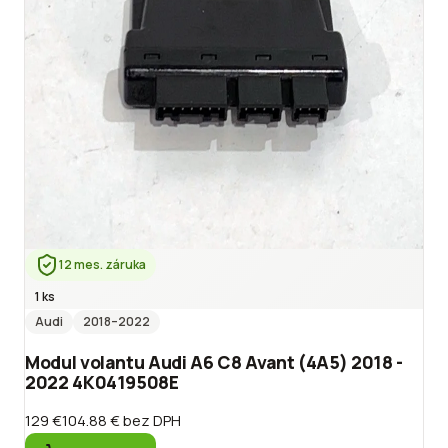
12 mes. záruka
1 ks
Audi
2018
–2022
Modul volantu Audi A6 C8 Avant (4A5) 2018 -
2022 4K0419508E
129 €
104.88 €
bez DPH