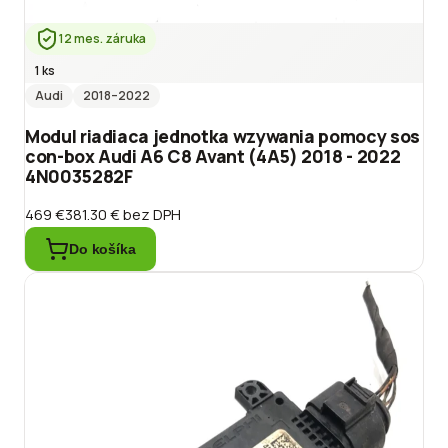
12 mes. záruka
1 ks
Audi
2018
–2022
Modul riadiaca jednotka wzywania pomocy sos
con-box Audi A6 C8 Avant (4A5) 2018 - 2022
4N0035282F
469 €
381.30 €
bez DPH
Do košíka