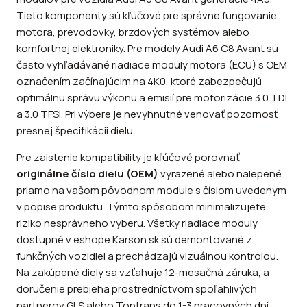
Tieto komponenty sú kľúčové pre správne fungovanie
motora, prevodovky, brzdových systémov alebo
komfortnej elektroniky. Pre modely Audi A6 C8 Avant sú
často vyhľadávané riadiace moduly motora (ECU) s OEM
označením začínajúcim na 4K0, ktoré zabezpečujú
optimálnu správu výkonu a emisií pre motorizácie 3.0 TDI
a 3.0 TFSI. Pri výbere je nevyhnutné venovať pozornosť
presnej špecifikácii dielu.
Pre zaistenie kompatibility je kľúčové porovnať
originálne číslo dielu (OEM)
vyrazené alebo nalepené
priamo na vašom pôvodnom module s číslom uvedeným
v popise produktu. Týmto spôsobom minimalizujete
riziko nesprávneho výberu. Všetky riadiace moduly
dostupné v eshope Karson.sk sú demontované z
funkčných vozidiel a prechádzajú vizuálnou kontrolou.
Na zakúpené diely sa vzťahuje 12-mesačná záruka, a
doručenie prebieha prostredníctvom spoľahlivých
partnerov GLS alebo Toptrans do 1-3 pracovných dní.