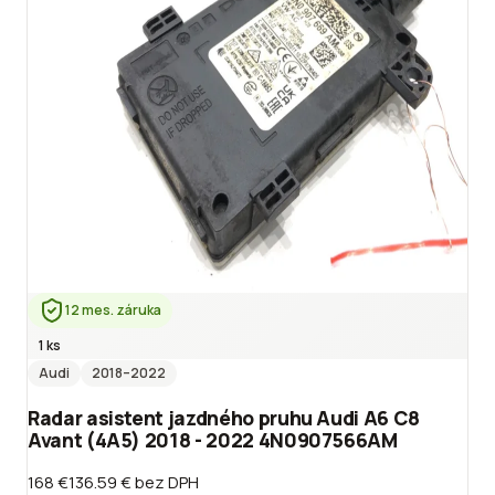
12 mes. záruka
1 ks
Audi
2018
–2022
Radar asistent jazdného pruhu Audi A6 C8
Avant (4A5) 2018 - 2022 4N0907566AM
168 €
136.59 €
bez DPH