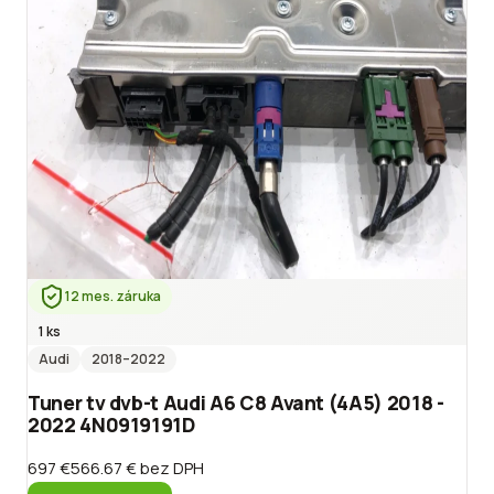
12 mes. záruka
1 ks
Audi
2018
–2022
Tuner tv dvb-t Audi A6 C8 Avant (4A5) 2018 -
2022 4N0919191D
697 €
566.67 €
bez DPH