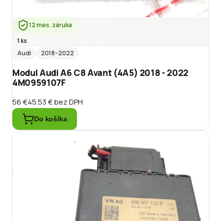
12 mes. záruka
1 ks
Audi
2018
–2022
Modul Audi A6 C8 Avant (4A5) 2018 - 2022
4M0959107F
56 €
45.53 €
bez DPH
Do košíka