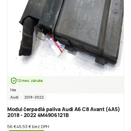
12 mes. záruka
1 ks
Audi
2018
–2022
Modul čerpadlá paliva Audi A6 C8 Avant (4A5)
2018 - 2022 4M4906121B
56 €
45.53 €
bez DPH