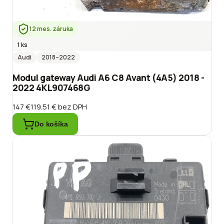
12 mes. záruka
1 ks
Audi
2018
–2022
Modul gateway Audi A6 C8 Avant (4A5) 2018 -
2022 4KL907468G
147 €
119.51 €
bez DPH
Do košíka