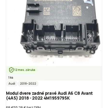
12 mes. záruka
1 ks
Audi
2018
–2022
Modul dvere zadné pravé Audi A6 C8 Avant
(4A5) 2018 - 2022 4M1959795K
68 €
55.28 €
bez DPH