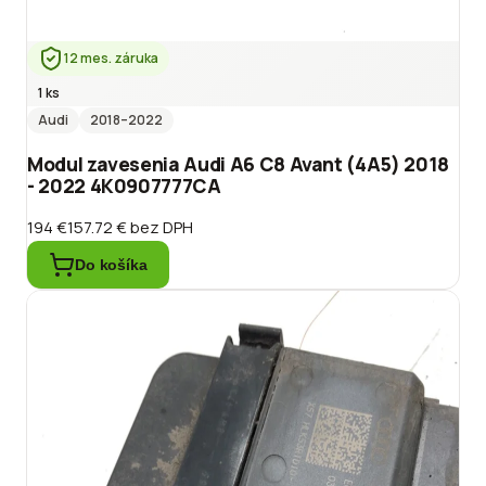
12 mes. záruka
1 ks
Audi
2018
–2022
Modul zavesenia Audi A6 C8 Avant (4A5) 2018
- 2022 4K0907777CA
194 €
157.72 €
bez DPH
Do košíka