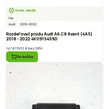
12 mes. záruka
1 ks
Audi
2018
–2022
Rozdeľovač prúdu Audi A6 C8 Avant (4A5)
2018 - 2022 4K0915459D
147 €
119.51 €
bez DPH
Do košíka