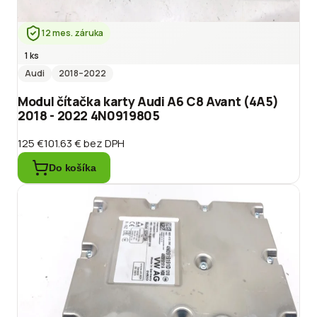
12 mes. záruka
1 ks
Audi
2018
–2022
Modul čítačka karty Audi A6 C8 Avant (4A5)
2018 - 2022 4N0919805
125 €
101.63 €
bez DPH
Do košíka