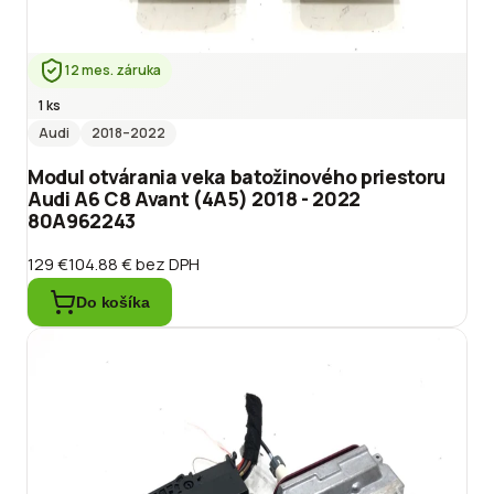
12 mes. záruka
1 ks
Audi
2018
–2022
Modul otvárania veka batožinového priestoru
Audi A6 C8 Avant (4A5) 2018 - 2022
80A962243
129 €
104.88 €
bez DPH
Do košíka