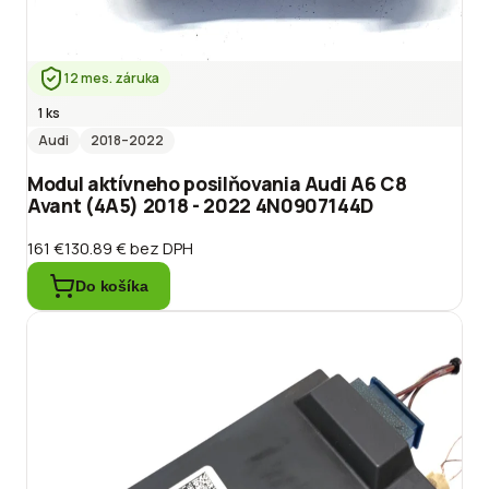
12 mes. záruka
1 ks
Audi
2018
–2022
Modul aktívneho posilňovania Audi A6 C8
Avant (4A5) 2018 - 2022 4N0907144D
161 €
130.89 €
bez DPH
Do košíka