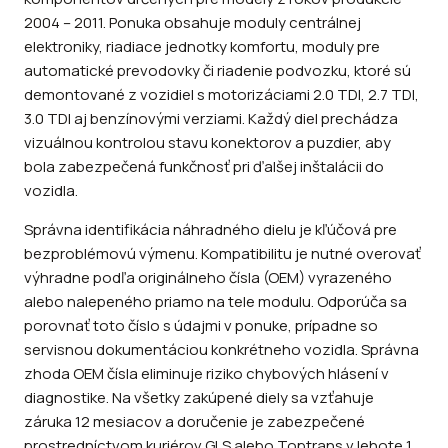
2004 – 2011. Ponuka obsahuje moduly centrálnej
elektroniky, riadiace jednotky komfortu, moduly pre
automatické prevodovky či riadenie podvozku, ktoré sú
demontované z vozidiel s motorizáciami 2.0 TDI, 2.7 TDI,
3.0 TDI aj benzínovými verziami. Každý diel prechádza
vizuálnou kontrolou stavu konektorov a puzdier, aby
bola zabezpečená funkčnosť pri ďalšej inštalácii do
vozidla.
Správna identifikácia náhradného dielu je kľúčová pre
bezproblémovú výmenu. Kompatibilitu je nutné overovať
výhradne podľa originálneho čísla (OEM) vyrazeného
alebo nalepeného priamo na tele modulu. Odporúča sa
porovnať toto číslo s údajmi v ponuke, prípadne so
servisnou dokumentáciou konkrétneho vozidla. Správna
zhoda OEM čísla eliminuje riziko chybových hlásení v
diagnostike. Na všetky zakúpené diely sa vzťahuje
záruka 12 mesiacov a doručenie je zabezpečené
prostredníctvom kuriérov GLS alebo Toptrans v lehote 1