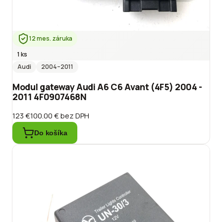
12 mes. záruka
1 ks
Audi
2004
–2011
Modul gateway Audi A6 C6 Avant (4F5) 2004 -
2011 4F0907468N
123 €
100.00 €
bez DPH
Do košíka