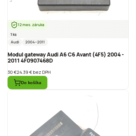
12 mes. záruka
1 ks
Audi
2004
–2011
Modul gateway Audi A6 C6 Avant (4F5) 2004 -
2011 4F0907468D
30 €
24.39 €
bez DPH
Do košíka