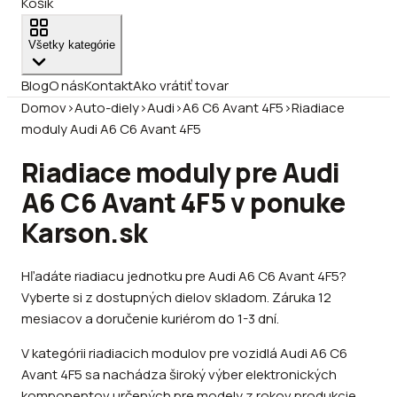
Košík
Všetky kategórie
Blog
O nás
Kontakt
Ako vrátiť tovar
Domov
›
Auto-diely
›
Audi
›
A6 C6 Avant 4F5
›
Riadiace
moduly Audi A6 C6 Avant 4F5
Riadiace moduly pre Audi
A6 C6 Avant 4F5 v ponuke
Karson.sk
Hľadáte riadiacu jednotku pre Audi A6 C6 Avant 4F5?
Vyberte si z dostupných dielov skladom. Záruka 12
mesiacov a doručenie kuriérom do 1-3 dní.
V kategórii riadiacich modulov pre vozidlá Audi A6 C6
Avant 4F5 sa nachádza široký výber elektronických
komponentov určených pre modely z rokov produkcie