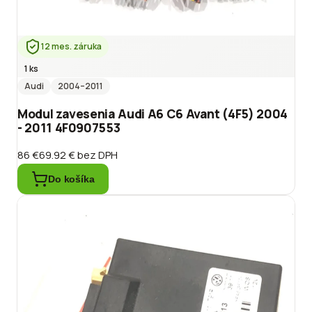
12 mes. záruka
1 ks
Audi
2004
–2011
Modul zavesenia Audi A6 C6 Avant (4F5) 2004
- 2011 4F0907553
86 €
69.92 €
bez DPH
Do košíka