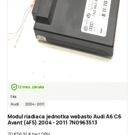
12 mes. záruka
1 ks
Audi
2004
–2011
Modul riadiaca jednotka webasto Audi A6 C6
Avant (4F5) 2004 - 2011 7N0963513
70 €
56.91 €
bez DPH