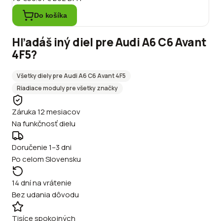
Do košíka
Hľadáš iný diel pre
Audi
A6 C6 Avant
4F5
?
Všetky diely pre
Audi
A6 C6 Avant 4F5
Riadiace moduly
pre všetky značky
Záruka 12 mesiacov
Na funkčnosť dielu
Doručenie 1–3 dni
Po celom Slovensku
14 dní na vrátenie
Bez udania dôvodu
Tisíce spokojných