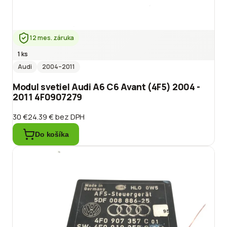
12 mes. záruka
1 ks
Audi
2004
–2011
Modul svetiel Audi A6 C6 Avant (4F5) 2004 -
2011 4F0907279
30 €
24.39 €
bez DPH
Do košíka