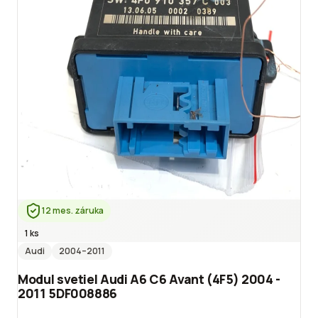
12 mes. záruka
1 ks
Audi
2004
–2011
Modul svetiel Audi A6 C6 Avant (4F5) 2004 -
2011 5DF008886