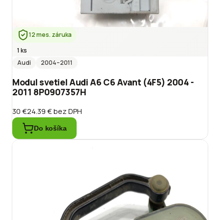
12 mes. záruka
1 ks
Audi
2004
–2011
Modul svetiel Audi A6 C6 Avant (4F5) 2004 -
2011 8P0907357H
30 €
24.39 €
bez DPH
Do košíka