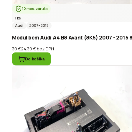
12 mes. záruka
1 ks
Audi
2007
–2015
Modul bcm Audi A4 B8 Avant (8K5) 2007 - 201
30 €
24.39 €
bez DPH
Do košíka