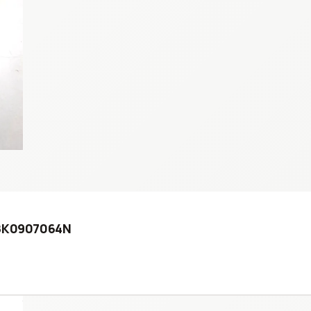
5 8K0907064N