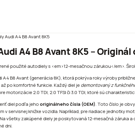
ly Audi A4 B8 Avant 8K5
udi A4 B8 Avant 8K5 – Originál 
verené použité autodiely s <em>12-mesačnou zárukou</em>. Širok
i A4 B8 Avant (generácia 8K), ktorá pokrýva roky výroby približ
až po komfortné funkcie. Každý diel je
demontovaný z funkčného
 motorizácie 2.0 TDI, 2.0 TFSI či 3.0 TDI, ktoré sú charakteristi
riť diel podľa jeho
originálneho čísla (OEM)
. Toto číslo je ob
v servisnej knižke vozidla. Napríklad, pre riadiace jednotky mot
. Na všetky zakúpené diely je poskytovaná 12-mesačná záruka a
é dni.