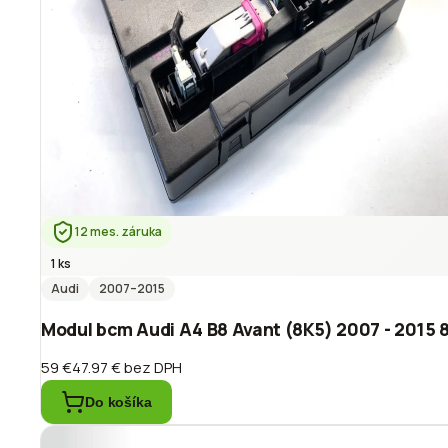
12 mes. záruka
1 ks
Audi
2007
–2015
Modul bcm Audi A4 B8 Avant (8K5) 2007 - 201
59 €
47.97 €
bez DPH
Do košíka