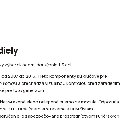
diely
ý výber skladom, doručenie 1-3 dni.
ne od 2007 do 2015. Tieto komponenty sú kľúčové pre
 vozidla
a prechádza vizuálnou kontrolou pred zaradením
cké pre túto generáciu.
vykle vyrazené alebo nalepené priamo na module. Odporúča
ora 2.0 TDI sa často stretávame s OEM číslami
 doručenie je zabezpečované prostredníctvom kuriérskych