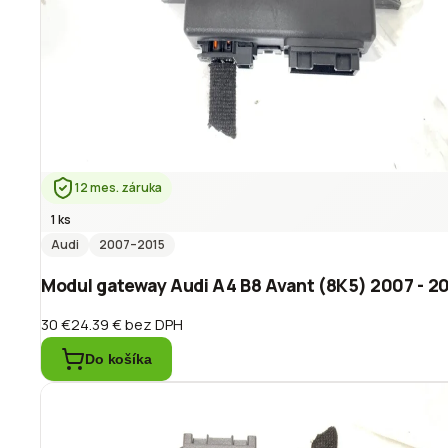
12 mes. záruka
1 ks
Audi
2007
–2015
Modul gateway Audi A4 B8 Avant (8K5) 2007 - 
30 €
24.39 €
bez DPH
Do košíka