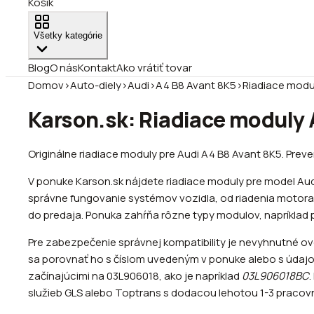
Košík
Všetky kategórie
Blog
O nás
Kontakt
Ako vrátiť tovar
Domov
›
Auto-diely
›
Audi
›
A4 B8 Avant 8K5
›
Riadiace modu
Karson.sk: Riadiace moduly A
Originálne riadiace moduly pre Audi A4 B8 Avant 8K5. Pre
V ponuke Karson.sk nájdete riadiace moduly pre model Aud
správne fungovanie systémov vozidla, od riadenia motora 
do predaja. Ponuka zahŕňa rôzne typy modulov, napríklad pre
Pre zabezpečenie správnej kompatibility je nevyhnutné ove
sa porovnať ho s číslom uvedeným v ponuke alebo s údajom 
začínajúcimi na 03L906018, ako je napríklad
03L906018BC
služieb GLS alebo Toptrans s dodacou lehotou 1-3 pracovn