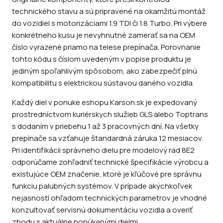
technického stavu a sú pripravené na okamžitú montáž
do vozidiel s motorizáciami 1.9 TDI či 1.8 Turbo. Pri výbere
konkrétneho kusu je nevyhnutné zamerať sa na OEM
číslo vyrazené priamo na telese prepínača. Porovnanie
tohto kódu s číslom uvedeným v popise produktu je
jediným spoľahlivým spôsobom, ako zabezpečiť plnú
kompatibilitu s elektrickou sústavou daného vozidla.
Každý diel v ponuke eshopu Karson.sk je expedovaný
prostredníctvom kuriérskych služieb GLS alebo Toptrans
s dodaním v priebehu 1 až 3 pracovných dní. Na všetky
prepínače sa vzťahuje štandardná záruka 12 mesiacov.
Pri identifikácii správneho dielu pre modelový rad 8E2
odporúčame zohľadniť technické špecifikácie výrobcu a
existujúce OEM značenie, ktoré je kľúčové pre správnu
funkciu palubných systémov. V prípade akýchkoľvek
nejasností ohľadom technických parametrov je vhodné
konzultovať servisnú dokumentáciu vozidla a overiť
zhodu s aktuálne ponúkanými dielmi.