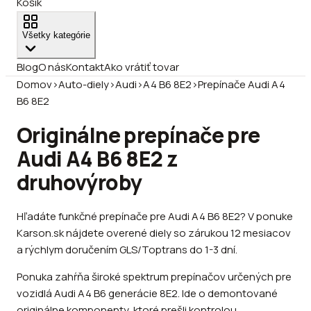
Košík
Všetky kategórie
Blog
O nás
Kontakt
Ako vrátiť tovar
Domov
›
Auto-diely
›
Audi
›
A4 B6 8E2
›
Prepínače Audi A4
B6 8E2
Originálne prepínače pre
Audi A4 B6 8E2 z
druhovýroby
Hľadáte funkčné prepínače pre Audi A4 B6 8E2? V ponuke
Karson.sk nájdete overené diely so zárukou 12 mesiacov
a rýchlym doručením GLS/Toptrans do 1-3 dní.
Ponuka zahŕňa široké spektrum prepínačov určených pre
vozidlá Audi A4 B6 generácie 8E2. Ide o demontované
originálne komponenty, ktoré prešli kontrolou