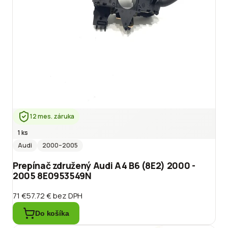
12 mes. záruka
1 ks
Audi
2000
–2005
Prepínač združený Audi A4 B6 (8E2) 2000 -
2005 8E0953549N
71 €
57.72 €
bez DPH
Do košíka