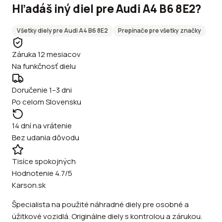
Hľadáš iný diel pre
Audi
A4 B6 8E2
?
Všetky diely pre
Audi
A4 B6 8E2
Prepínače
pre všetky značky
Záruka 12 mesiacov
Na funkčnosť dielu
Doručenie 1–3 dni
Po celom Slovensku
14 dní na vrátenie
Bez udania dôvodu
Tisíce spokojných
Hodnotenie 4.7/5
Karson.sk
Špecialista na použité náhradné diely pre osobné a
úžitkové vozidlá. Originálne diely s kontrolou a zárukou.