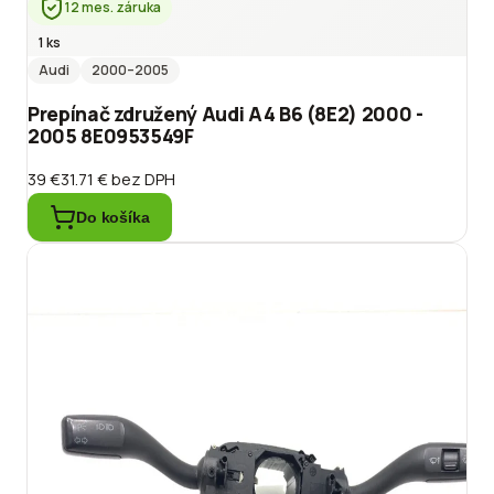
12 mes. záruka
1 ks
Audi
2000
–2005
Prepínač združený Audi A4 B6 (8E2) 2000 -
2005 8E0953549F
39 €
31.71 €
bez DPH
Do košíka