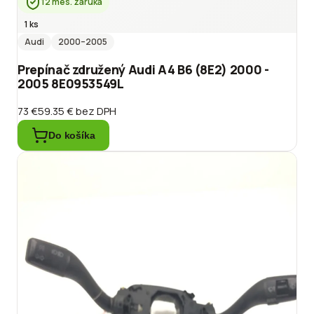
12 mes. záruka
1 ks
Audi
2000
–2005
Prepínač združený Audi A4 B6 (8E2) 2000 -
2005 8E0953549L
73 €
59.35 €
bez DPH
Do košíka