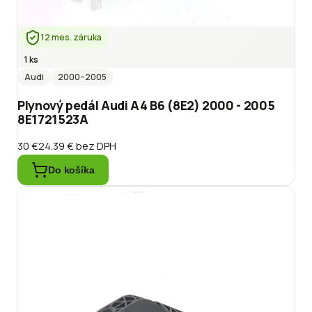
12 mes. záruka
1 ks
Audi
2000
–2005
Plynový pedál Audi A4 B6 (8E2) 2000 - 2005
8E1721523A
30 €
24.39 €
bez DPH
Do košíka