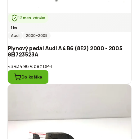
12 mes. záruka
1 ks
Audi
2000
–2005
Plynový pedál Audi A4 B6 (8E2) 2000 - 2005
8EI723523A
43 €
34.96 €
bez DPH
Do košíka