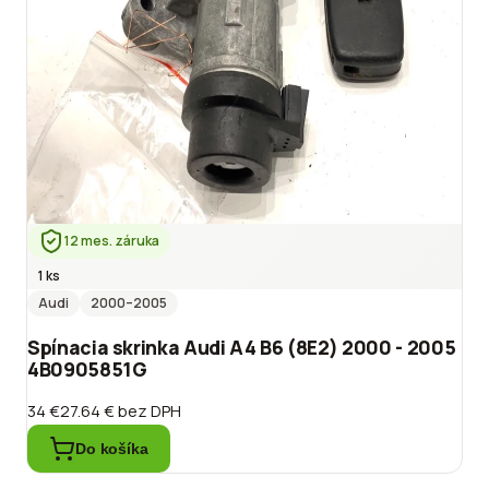
12 mes. záruka
1 ks
Audi
2000
–2005
Spínacia skrinka Audi A4 B6 (8E2) 2000 - 2005
4B0905851G
34 €
27.64 €
bez DPH
Do košíka