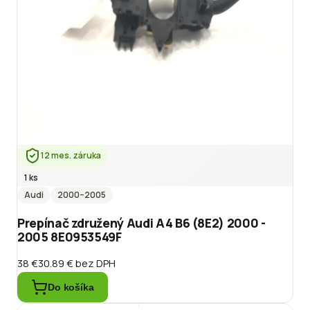
12 mes. záruka
1 ks
Audi
2000
–2005
Prepínač združený Audi A4 B6 (8E2) 2000 -
2005 8E0953549F
38 €
30.89 €
bez DPH
Do košíka