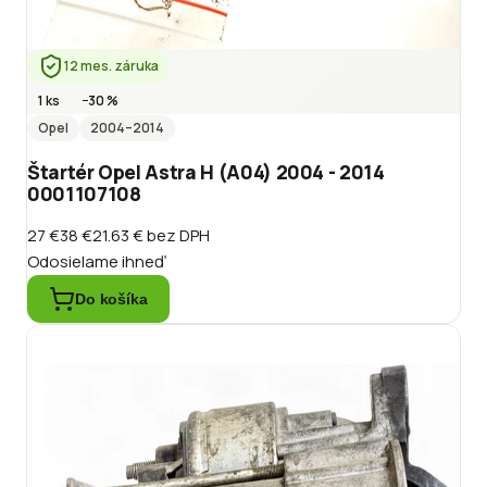
12 mes. záruka
1 ks
−
30
%
Opel
2004
–2014
Štartér Opel Astra H (A04) 2004 - 2014
0001107108
27 €
38 €
21.63 €
bez DPH
Odosielame ihneď
Do košíka