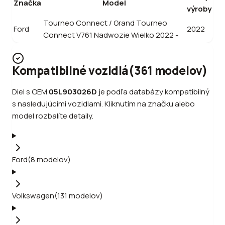
Značka
Model
výroby
Tourneo Connect / Grand Tourneo
Ford
2022
Connect V761 Nadwozie Wielko 2022 -
Kompatibilné vozidlá
(
361
modelov
)
Diel s OEM
05L903026D
je podľa databázy kompatibilný
s nasledujúcimi vozidlami. Kliknutím na značku alebo
model rozbalíte detaily.
Ford
(
8
modelov
)
Volkswagen
(
131
modelov
)