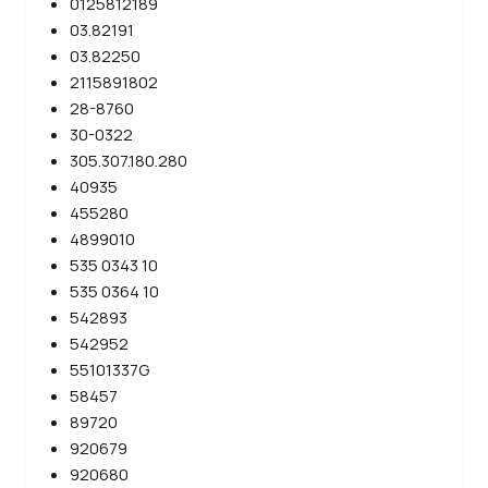
0125812189
03.82191
03.82250
2115891802
28-8760
30-0322
305.307.180.280
40935
455280
4899010
535 0343 10
535 0364 10
542893
542952
55101337G
58457
89720
920679
920680