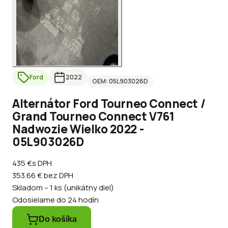
Ford
2022
OEM:
05L903026D
Alternátor Ford Tourneo Connect /
Grand Tourneo Connect V761
Nadwozie Wielko 2022 -
05L903026D
435 €
s DPH
353.66 €
bez DPH
Skladom – 1 ks (unikátny diel)
Odosielame do 24 hodín
Do košíka