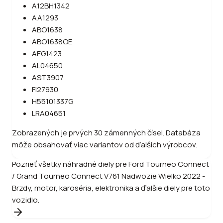
A12BH1342
AA1293
ABO1638
ABO1638OE
AEG1423
AL04650
AST3907
FI27930
H55101337G
LRA04651
Zobrazených je prvých 30 zámenných čísel. Databáza
môže obsahovať viac variantov od ďalších výrobcov.
Pozrieť všetky náhradné diely pre
Ford
Tourneo Connect
/ Grand Tourneo Connect V761 Nadwozie Wielko 2022 -
Brzdy, motor, karoséria, elektronika a ďalšie diely pre toto
vozidlo.