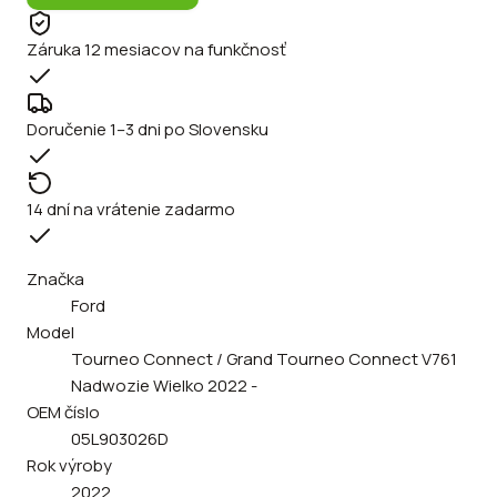
Záruka 12 mesiacov na funkčnosť
Doručenie 1–3 dni po Slovensku
14 dní na vrátenie zadarmo
Značka
Ford
Model
Tourneo Connect / Grand Tourneo Connect V761
Nadwozie Wielko 2022 -
OEM číslo
05L903026D
Rok výroby
2022