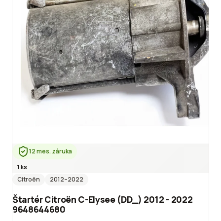
12 mes. záruka
1 ks
Citroën
2012
–2022
Štartér Citroën C-Elysee (DD_) 2012 - 2022
9648644680