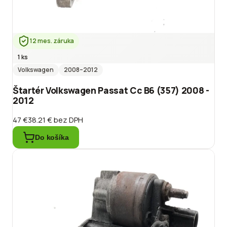
12 mes. záruka
1 ks
Volkswagen
2008
–2012
Štartér Volkswagen Passat Cc B6 (357) 2008 -
2012
47 €
38.21 €
bez DPH
Do košíka