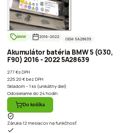
BMW
2016
–2022
OEM:
5A28639
Akumulátor batéria BMW 5 (G30,
F90) 2016 - 2022 5A28639
277 €
s DPH
225.20 €
bez DPH
Skladom – 1 ks (unikátny diel)
Odosielame do 24 hodín
Do košíka
Záruka 12 mesiacov na funkčnosť