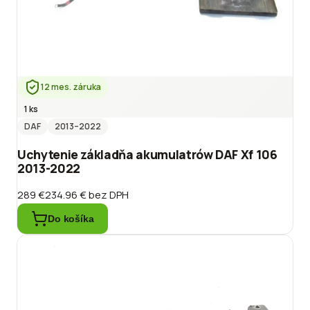
12 mes. záruka
1 ks
DAF
2013
–2022
Uchytenie základňa akumulatrów DAF Xf 106
2013-2022
289 €
234.96 €
bez DPH
Do košíka