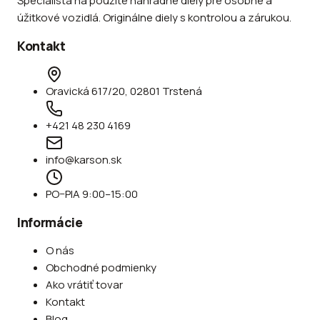
Špecialista na použité náhradné diely pre osobné a
úžitkové vozidlá. Originálne diely s kontrolou a zárukou.
Kontakt
Oravická 617/20, 02801 Trstená
+421 48 230 4169
info@karson.sk
PO–PIA 9:00–15:00
Informácie
O nás
Obchodné podmienky
Ako vrátiť tovar
Kontakt
Blog