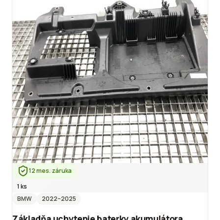
12 mes. záruka
1 ks
BMW
2022
–2025
Základňa uchytenie baterky akumulátora