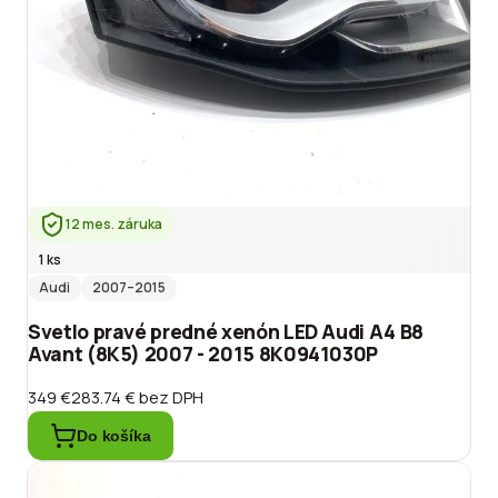
12 mes. záruka
1 ks
Audi
2007
–2015
Svetlo pravé predné xenón LED Audi A4 B8
Avant (8K5) 2007 - 2015 8K0941030P
349 €
283.74 €
bez DPH
Do košíka