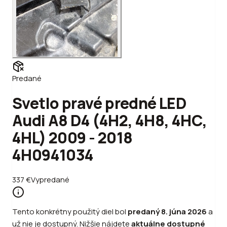
Predané
Svetlo pravé predné LED
Audi A8 D4 (4H2, 4H8, 4HC,
4HL) 2009 - 2018
4H0941034
337
€
Vypredané
Tento konkrétny použitý diel bol
predaný
8. júna 2026
a
už nie je dostupný. Nižšie nájdete
aktuálne dostupné