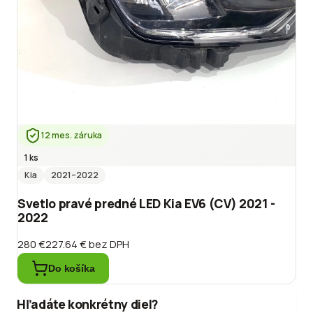
12 mes. záruka
1 ks
Kia
2021
–2022
Svetlo pravé predné LED Kia EV6 (CV) 2021 -
2022
280 €
227.64 €
bez DPH
Do košíka
Hľadáte konkrétny diel?