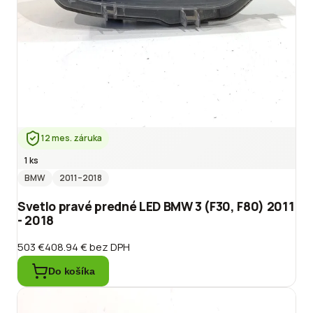
12 mes. záruka
1 ks
BMW
2011
–2018
Svetlo pravé predné LED BMW 3 (F30, F80) 2011
- 2018
503 €
408.94 €
bez DPH
Do košíka