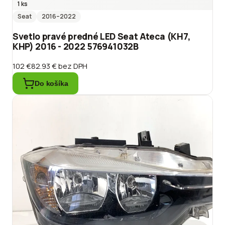
1 ks
Seat
2016
–2022
Svetlo pravé predné LED Seat Ateca (KH7,
KHP) 2016 - 2022 576941032B
102 €
82.93 €
bez DPH
Do košíka