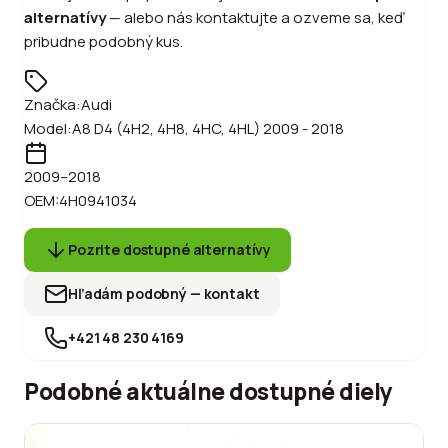
alternatívy
—
alebo
nás kontaktujte a ozveme sa, keď
pribudne podobný kus.
Značka:
Audi
Model:
A8 D4 (4H2, 4H8, 4HC, 4HL) 2009 - 2018
2009
–2018
OEM:
4H0941034
Pozrite dostupné alternatívy
Hľadám podobný — kontakt
+421 48 230 4169
Podobné aktuálne dostupné diely