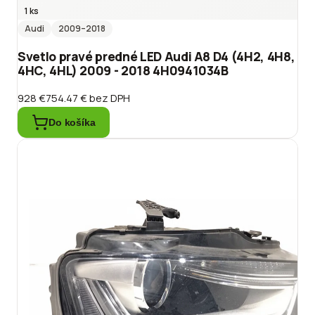
1 ks
Audi
2009
–2018
Svetlo pravé predné LED Audi A8 D4 (4H2, 4H8,
4HC, 4HL) 2009 - 2018 4H0941034B
928 €
754.47 €
bez DPH
Do košíka