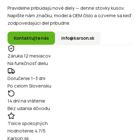
Pravidelne pribúdajú nové diely — denne stovky kusov.
Napíšte nám značku, model a OEM číslo a ozveme sa keď
zodpovedajúci diel pribudne.
Kontaktujte nás
info@karson.sk
Záruka 12 mesiacov
Na funkčnosť dielu
Doručenie 1–3 dni
Po celom Slovensku
14 dní na vrátenie
Bez udania dôvodu
Tisíce spokojných
Hodnotenie 4.7/5
Karson.sk