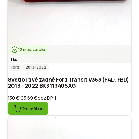
12 mes. záruka
1 ks
Ford
2013
–2022
Svetlo ľavé zadné Ford Transit V363 (FAD, FBD)
2013 - 2022 BK3113405AG
130 €
105.69 €
bez DPH
Do košíka