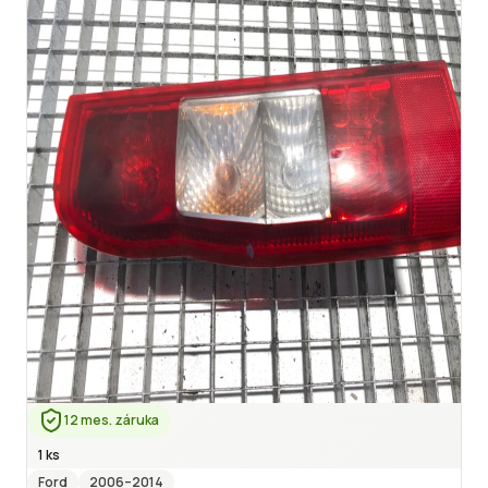
12 mes. záruka
1 ks
Ford
2006
–2014