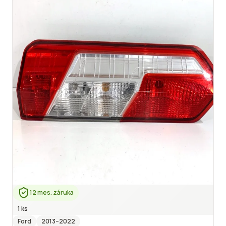
12 mes. záruka
1 ks
Ford
2013
–2022