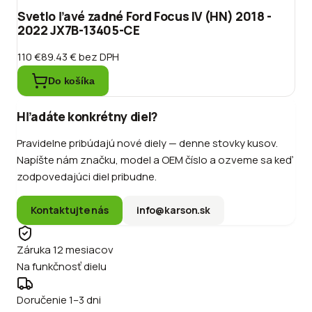
Svetlo ľavé zadné Ford Focus IV (HN) 2018 -
2022 JX7B-13405-CE
110 €
89.43 €
bez DPH
Do košíka
Hľadáte konkrétny diel?
Pravidelne pribúdajú nové diely — denne stovky kusov.
Napíšte nám značku, model a OEM číslo a ozveme sa keď
zodpovedajúci diel pribudne.
Kontaktujte nás
info@karson.sk
Záruka 12 mesiacov
Na funkčnosť dielu
Doručenie 1–3 dni