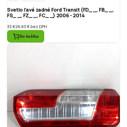
Svetlo ľavé zadné Ford Transit (FD_ _, FB_ _,
FS_ _, FZ_ _, FC_ _) 2006 - 2014
33 €
26.83 €
bez DPH
Do košíka