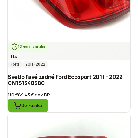
12 mes. záruka
1 ks
Ford
2011
–2022
Svetlo ľavé zadné Ford Ecosport 2011 - 2022
CN1513405BC
110 €
89.43 €
bez DPH
Do košíka