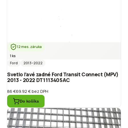
12 mes. záruka
1 ks
Ford
2013
–2022
Svetlo ľavé zadné Ford Transit Connect (MPV)
2013 - 2022 DT1113405AC
86 €
69.92 €
bez DPH
Do košíka