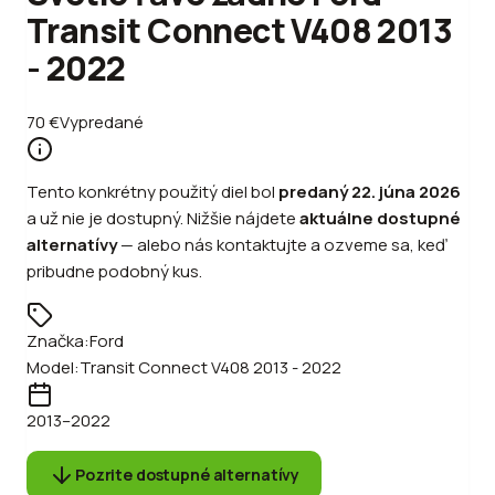
Transit Connect V408 2013
- 2022
70
€
Vypredané
Tento konkrétny použitý diel bol
predaný
22. júna 2026
a už nie je dostupný. Nižšie nájdete
aktuálne dostupné
alternatívy
—
alebo
nás kontaktujte a ozveme sa, keď
pribudne podobný kus.
Značka:
Ford
Model:
Transit Connect V408 2013 - 2022
2013
–2022
Pozrite dostupné alternatívy