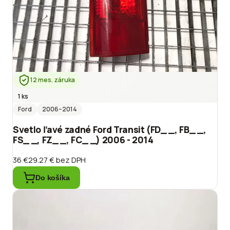
12 mes. záruka
1 ks
Ford
2006
–2014
Svetlo ľavé zadné Ford Transit (FD_ _, FB_ _,
FS_ _, FZ_ _, FC_ _) 2006 - 2014
36 €
29.27 €
bez DPH
Do košíka