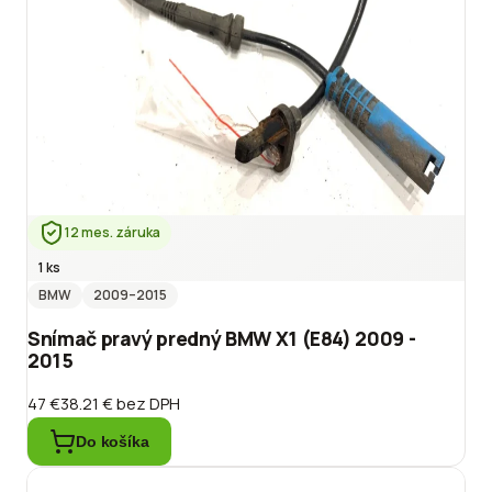
12 mes. záruka
1 ks
BMW
2009
–2015
Snímač pravý predný BMW X1 (E84) 2009 -
2015
47 €
38.21 €
bez DPH
Do košíka