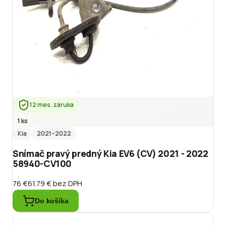
12 mes. záruka
1 ks
Kia
2021
–2022
Snímač pravý predný Kia EV6 (CV) 2021 - 2022
58940-CV100
76 €
61.79 €
bez DPH
Do košíka