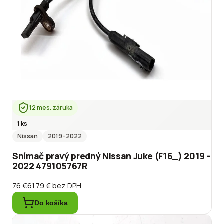
12 mes. záruka
1 ks
Nissan
2019
–2022
Snímač pravý predný Nissan Juke (F16_) 2019 -
2022 479105767R
76 €
61.79 €
bez DPH
Do košíka