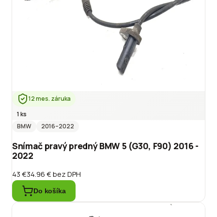
12 mes. záruka
1 ks
BMW
2016
–2022
Snímač pravý predný BMW 5 (G30, F90) 2016 -
2022
43 €
34.96 €
bez DPH
Do košíka