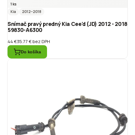
1 ks
Kia
2012
–2018
Snímač pravý predný Kia Cee'd (JD) 2012 - 2018
59830-A6300
44 €
35.77 €
bez DPH
Do košíka