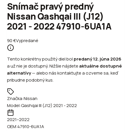
Snímač pravý predný
Nissan Qashqai III (J12)
2021 - 2022 47910-6UA1A
90
€
Vypredané
Tento konkrétny použitý diel bol
predaný
12. júna 2026
a už nie je dostupný. Nižšie nájdete
aktuálne dostupné
alternatívy
—
alebo
nás kontaktujte a ozveme sa, keď
pribudne podobný kus.
Značka:
Nissan
Model:
Qashqai III (J12) 2021 - 2022
2021
–2022
OEM:
47910-6UA1A