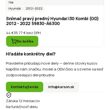
1 ks
Hyundai
2012
–2022
Snímač pravý predný Hyundai I30 Kombi (GD)
2012 - 2022 59830-A6300
44 €
35.77 €
bez DPH
Do košíka
Hľadáte konkrétny diel?
Pravidelne pribúdajú nové diely — denne stovky kusov.
Napíšte nám značku, model a OEM číslo a ozveme sa keď
zodpovedajúci diel pribudne.
Kontaktujte nás
info@karson.sk
Záruka 12 mesiacov
Na funkčnosť dielu