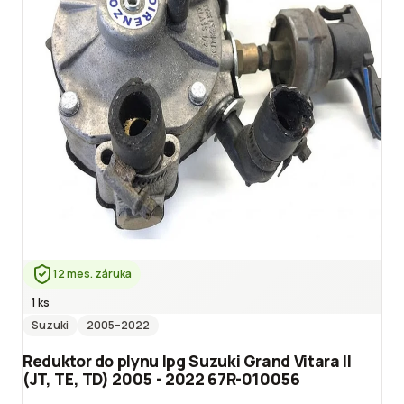
12 mes. záruka
1 ks
Suzuki
2005
–2022
Reduktor do plynu lpg Suzuki Grand Vitara II
(JT, TE, TD) 2005 - 2022 67R-010056