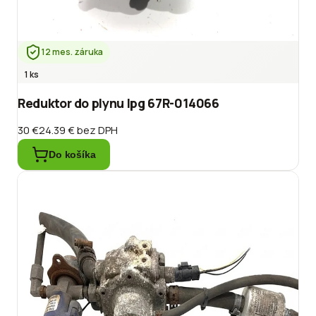
12 mes. záruka
1 ks
Reduktor do plynu lpg 67R-014066
30 €
24.39 €
bez DPH
Do košíka