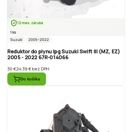
12 mes. záruka
1 ks
Suzuki
2005
–2022
Reduktor do plynu lpg Suzuki Swift III (MZ, EZ)
2005 - 2022 67R-014066
30 €
24.39 €
bez DPH
Do košíka