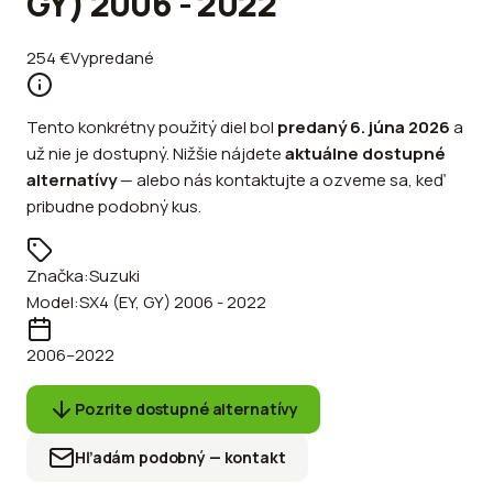
GY) 2006 - 2022
254
€
Vypredané
Tento konkrétny použitý diel bol
predaný
6. júna 2026
a
už nie je dostupný. Nižšie nájdete
aktuálne dostupné
alternatívy
—
alebo
nás kontaktujte a ozveme sa, keď
pribudne podobný kus.
Značka:
Suzuki
Model:
SX4 (EY, GY) 2006 - 2022
2006
–2022
Pozrite dostupné alternatívy
Hľadám podobný — kontakt