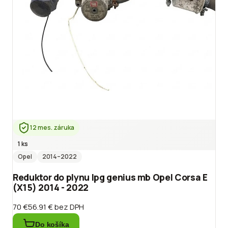
12 mes. záruka
1 ks
Opel
2014
–2022
Reduktor do plynu lpg genius mb Opel Corsa E
(X15) 2014 - 2022
70 €
56.91 €
bez DPH
Do košíka