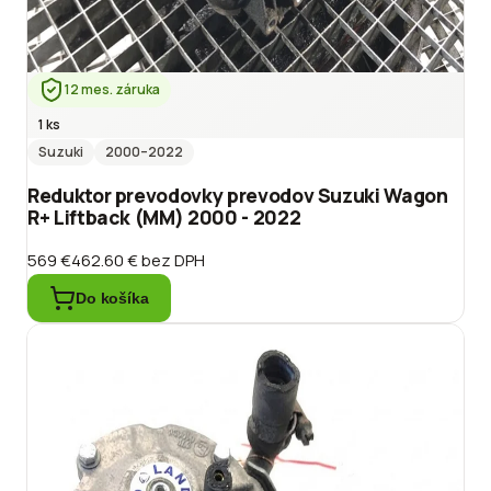
12 mes. záruka
1 ks
Suzuki
2000
–2022
Reduktor prevodovky prevodov Suzuki Wagon
R+ Liftback (MM) 2000 - 2022
569 €
462.60 €
bez DPH
Do košíka