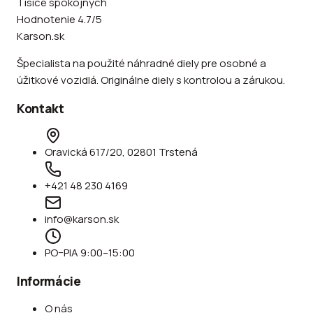
Tisíce spokojných
Hodnotenie 4.7/5
Karson.sk
Špecialista na použité náhradné diely pre osobné a
úžitkové vozidlá. Originálne diely s kontrolou a zárukou.
Kontakt
Oravická 617/20, 02801 Trstená
+421 48 230 4169
info@karson.sk
PO–PIA 9:00–15:00
Informácie
O nás