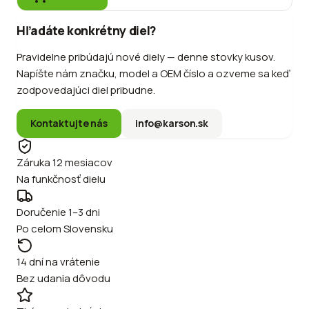
Hľadáte konkrétny diel?
Pravidelne pribúdajú nové diely — denne stovky kusov.
Napíšte nám značku, model a OEM číslo a ozveme sa keď
zodpovedajúci diel pribudne.
Kontaktujte nás
info@karson.sk
Záruka 12 mesiacov
Na funkčnosť dielu
Doručenie 1–3 dni
Po celom Slovensku
14 dní na vrátenie
Bez udania dôvodu