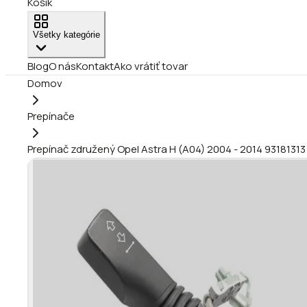
Košík
Všetky kategórie
Blog
O nás
Kontakt
Ako vrátiť tovar
Domov
Prepínače
Prepínač združený Opel Astra H (A04) 2004 - 2014 93181313