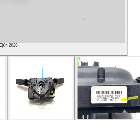
É
jún 2026