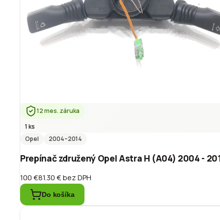
12 mes. záruka
1 ks
Opel
2004
–2014
Prepínač združený Opel Astra H (A04) 2004 - 2
100 €
81.30 €
bez DPH
Do košíka