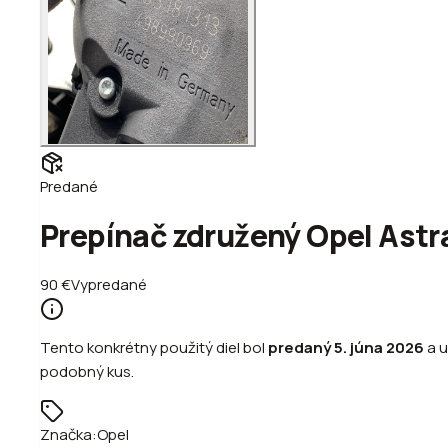
Predané
Prepínač združený Opel Astr
90
€
Vypredané
Tento konkrétny použitý diel bol
predaný
5. júna 2026
a u
podobný kus.
Značka:
Opel