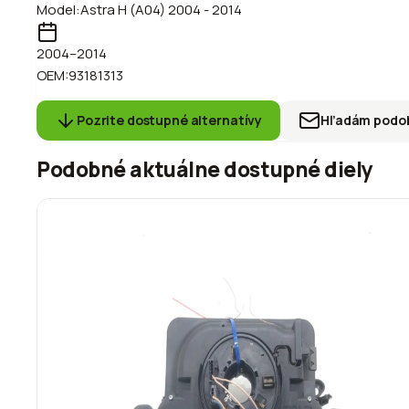
Model:
Astra H (A04) 2004 - 2014
2004
–2014
OEM:
93181313
Pozrite dostupné alternatívy
Hľadám podob
Podobné aktuálne dostupné diely