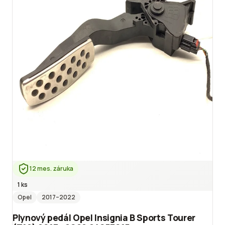
12 mes. záruka
1 ks
Opel
2017
–2022
Plynový pedál Opel Insignia B Sports Tourer