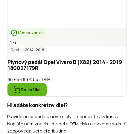
12 mes. záruka
1 ks
Opel
2014
–2019
Plynový pedál Opel Vivaro B (X82) 2014 - 2019
180027179R
66 €
53.66 €
bez DPH
Do košíka
Hľadáte konkrétny diel?
Pravidelne pribúdajú nové diely — denne stovky kusov.
Napíšte nám značku, model a OEM číslo a ozveme sa keď
zodpovedajúci diel pribudne.