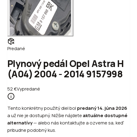
Predané
Plynový pedál Opel Astra H
(A04) 2004 - 2014 9157998
52
€
Vypredané
Tento konkrétny použitý diel bol
predaný
14. júna 2026
a už nie je dostupný. Nižšie nájdete
aktuálne dostupné
alternatívy
—
alebo
nás kontaktujte a ozveme sa, keď
pribudne podobný kus.