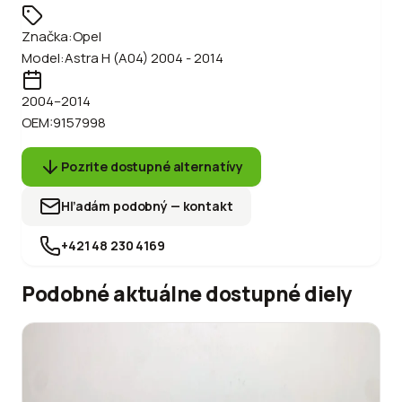
Značka:
Opel
Model:
Astra H (A04) 2004 - 2014
2004
–2014
OEM:
9157998
Pozrite dostupné alternatívy
Hľadám podobný — kontakt
+421 48 230 4169
Podobné aktuálne dostupné diely