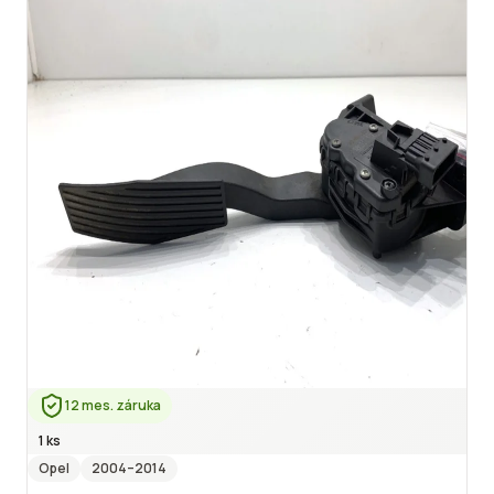
12 mes. záruka
1 ks
Opel
2004
–2014