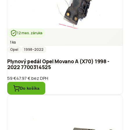
12 mes. záruka
1 ks
Opel
1998
–2022
Plynový pedál Opel Movano A (X70) 1998 -
2022 7700314525
59 €
47.97 €
bez DPH
Do košíka