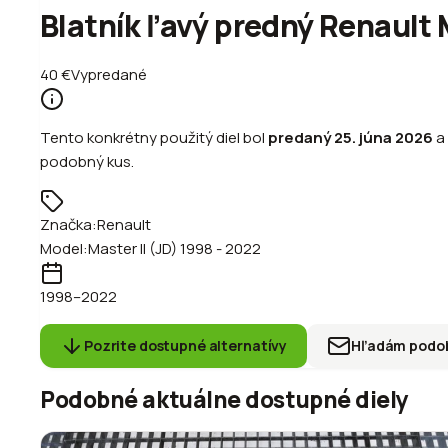
Blatník ľavý predný Renault M
40
€
Vypredané
Tento konkrétny použitý diel bol
predaný
25. júna 2026
a
podobný kus.
Značka:
Renault
Model:
Master II (JD) 1998 - 2022
1998
–2022
Pozrite dostupné alternatívy
Hľadám podob
Podobné aktuálne dostupné diely