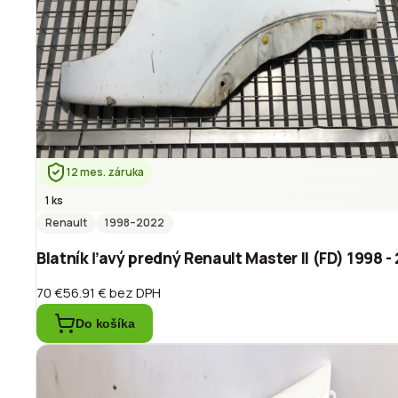
12 mes. záruka
1 ks
Renault
1998
–2022
Blatník ľavý predný Renault Master II (FD) 1998 -
70 €
56.91 €
bez DPH
Do košíka