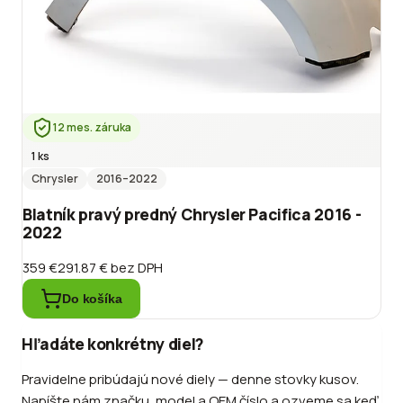
12 mes. záruka
1 ks
Chrysler
2016
–2022
Blatník pravý predný Chrysler Pacifica 2016 -
2022
359 €
291.87 €
bez DPH
Do košíka
Hľadáte konkrétny diel?
Pravidelne pribúdajú nové diely — denne stovky kusov.
Napíšte nám značku, model a OEM číslo a ozveme sa keď