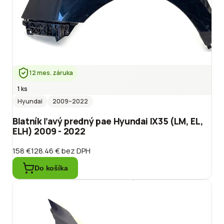
12 mes. záruka
1 ks
Hyundai
2009
–2022
Blatník ľavý predný pae Hyundai IX35 (LM, EL,
ELH) 2009 - 2022
158 €
128.46 €
bez DPH
Do košíka