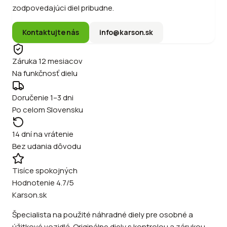
zodpovedajúci diel pribudne.
Kontaktujte nás
info@karson.sk
Záruka 12 mesiacov
Na funkčnosť dielu
Doručenie 1–3 dni
Po celom Slovensku
14 dní na vrátenie
Bez udania dôvodu
Tisíce spokojných
Hodnotenie 4.7/5
Karson.sk
Špecialista na použité náhradné diely pre osobné a
úžitkové vozidlá. Originálne diely s kontrolou a zárukou.