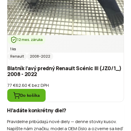
12 mes. záruka
1 ks
Renault
2008
–2022
Blatník ľavý predný Renault Scénic III (JZ0/1_)
2008 - 2022
77 €
62.60 €
bez DPH
Do košíka
Hľadáte konkrétny diel?
Pravidelne pribúdajú nové diely — denne stovky kusov.
Napíšte nám značku, model a OEM číslo a ozveme sa keď