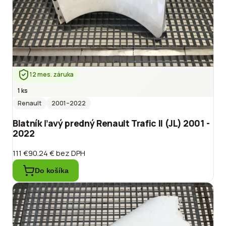
12 mes. záruka
1 ks
Renault
2001
–2022
Blatník ľavý predný Renault Trafic II (JL) 2001 -
2022
111 €
90.24 €
bez DPH
Do košíka