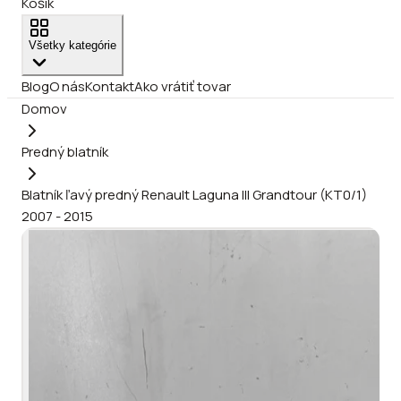
Košík
Všetky kategórie
Blog
O nás
Kontakt
Ako vrátiť tovar
Domov
Predný blatník
Blatník ľavý predný Renault Laguna III Grandtour (KT0/1)
2007 - 2015