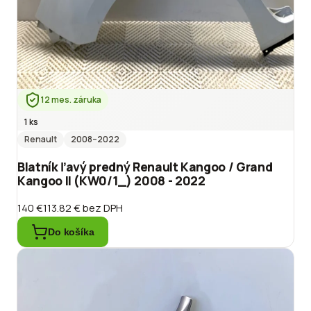
12 mes. záruka
1 ks
Renault
2008
–2022
Blatník ľavý predný Renault Kangoo / Grand
Kangoo II (KW0/1_) 2008 - 2022
140 €
113.82 €
bez DPH
Do košíka