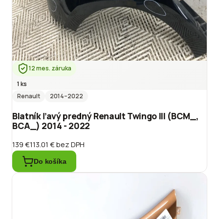
12 mes. záruka
1 ks
Renault
2014
–2022
Blatník ľavý predný Renault Twingo III (BCM_,
BCA_) 2014 - 2022
139 €
113.01 €
bez DPH
Do košíka