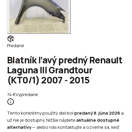
Predané
Blatník ľavý predný Renault
Laguna III Grandtour
(KT0/1) 2007 - 2015
74
€
Vypredané
Tento konkrétny použitý diel bol
predaný
8. júna 2026
a
už nie je dostupný. Nižšie nájdete
aktuálne dostupné
alternatívy
—
alebo
nás kontaktujte a ozveme sa, keď