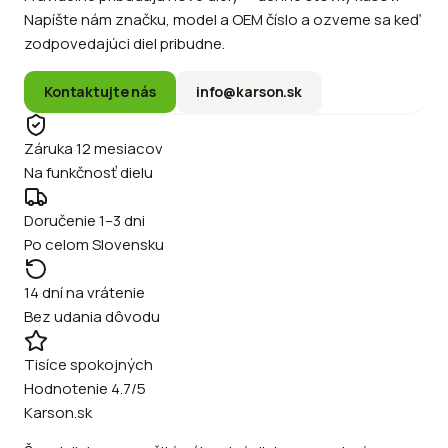
Napíšte nám značku, model a OEM číslo a ozveme sa keď
zodpovedajúci diel pribudne.
Kontaktujte nás
info@karson.sk
Záruka 12 mesiacov
Na funkčnosť dielu
Doručenie 1–3 dni
Po celom Slovensku
14 dní na vrátenie
Bez udania dôvodu
Tisíce spokojných
Hodnotenie 4.7/5
Karson.sk