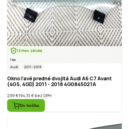
12 mes. záruka
1 ks
Audi
2011
–2018
Okno ľavé predné dvojitá Audi A6 C7 Avant
(4G5, 4GD) 2011 - 2018 4G0845021A
239 €
194.31 €
bez DPH
Do košíka