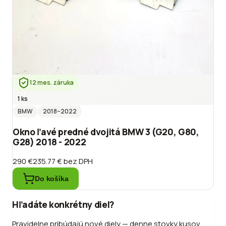
12 mes. záruka
1 ks
BMW
2018
–2022
Okno ľavé predné dvojitá BMW 3 (G20, G80,
G28) 2018 - 2022
290 €
235.77 €
bez DPH
Do košíka
Hľadáte konkrétny diel?
Pravidelne pribúdajú nové diely — denne stovky kusov.