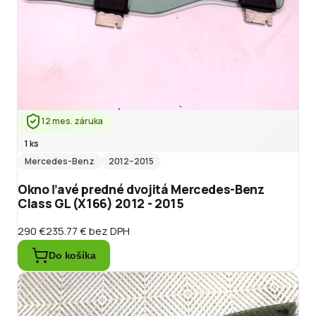
12 mes. záruka
1 ks
Mercedes-Benz
2012
–2015
Okno ľavé predné dvojitá Mercedes-Benz
Class GL (X166) 2012 - 2015
290 €
235.77 €
bez DPH
Do košíka