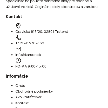
Špecialista na použité náhradné diely pre osobné a
úžitkové vozidlá. Originálne diely s kontrolou a zárukou.
Kontakt
Oravická 617/20, 02801 Trstená
+421 48 230 4169
info@karson.sk
PO–PIA 9:00–15:00
Informácie
O nás
Obchodné podmienky
Ako vrátiť tovar
Kontakt