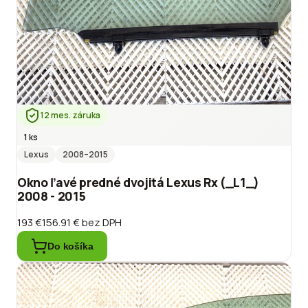
12 mes. záruka
1 ks
Lexus
2008
–2015
Okno ľavé predné dvojitá Lexus Rx (_L1_)
2008 - 2015
193 €
156.91 €
bez DPH
Do košíka