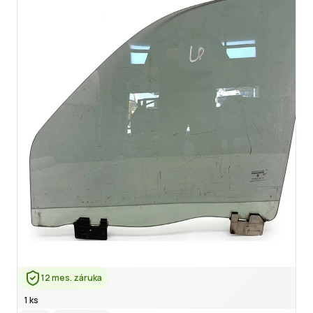
12 mes. záruka
1 ks