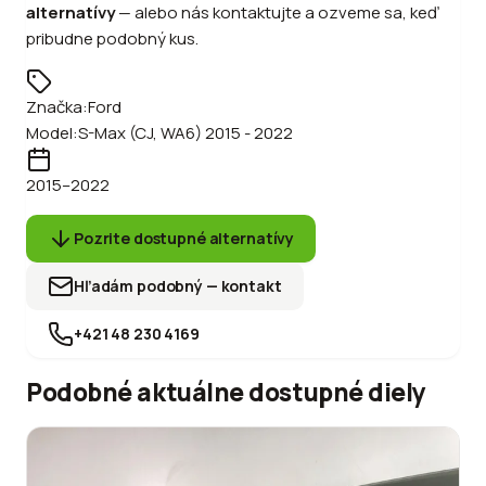
alternatívy
—
alebo
nás kontaktujte a ozveme sa, keď
pribudne podobný kus.
Značka:
Ford
Model:
S-Max (CJ, WA6) 2015 - 2022
2015
–2022
Pozrite dostupné alternatívy
Hľadám podobný — kontakt
+421 48 230 4169
Podobné aktuálne dostupné diely