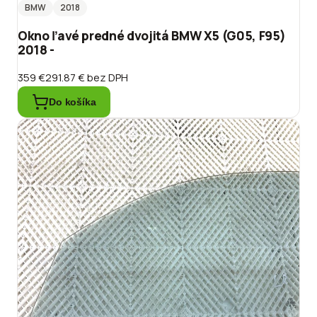
BMW
2018
Okno ľavé predné dvojitá BMW X5 (G05, F95)
2018 -
359 €
291.87 €
bez DPH
Do košíka