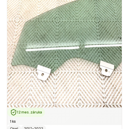
12 mes. záruka
1 ks
Opel
2017
–2022