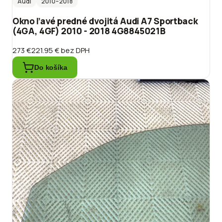
Audi
2010
–2018
Okno ľavé predné dvojitá Audi A7 Sportback
(4GA, 4GF) 2010 - 2018 4G8845021B
273 €
221.95 €
bez DPH
Do košíka