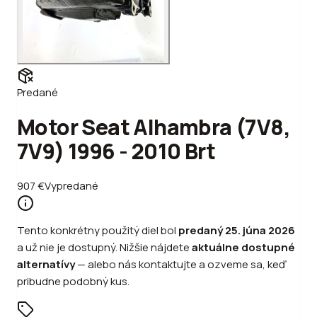
Predané
Motor Seat Alhambra (7V8,
7V9) 1996 - 2010 Brt
907
€
Vypredané
Tento konkrétny použitý diel bol
predaný
25. júna 2026
a už nie je dostupný. Nižšie nájdete
aktuálne dostupné
alternatívy
—
alebo
nás kontaktujte a ozveme sa, keď
pribudne podobný kus.