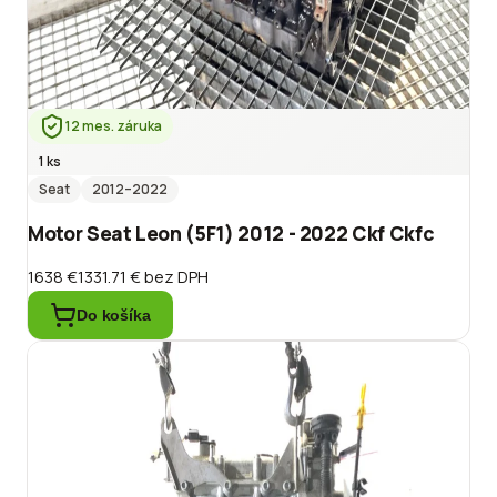
12 mes. záruka
1 ks
Seat
2012
–2022
Motor Seat Leon (5F1) 2012 - 2022 Ckf Ckfc
1638 €
1331.71 €
bez DPH
Do košíka