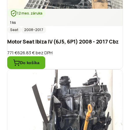
12 mes. záruka
1 ks
Seat
2008
–2017
Motor Seat Ibiza IV (6J5, 6P1) 2008 - 2017 Cbz
771 €
626.83 €
bez DPH
Do košíka