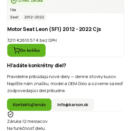
12 mes. záruka
1 ks
Seat
2012
–2022
Motor Seat Leon (5F1) 2012 - 2022 Cjs
3211 €
2610.57 €
bez DPH
Do košíka
Hľadáte konkrétny diel?
Pravidelne pribúdajú nové diely — denne stovky kusov.
Napíšte nám značku, model a OEM číslo a ozveme sa keď
zodpovedajúci diel pribudne.
Kontaktujte nás
info@karson.sk
Záruka 12 mesiacov
Na funkčnosť dielu