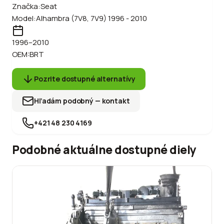
Značka:
Seat
Model:
Alhambra (7V8, 7V9) 1996 - 2010
1996
–2010
OEM:
BRT
Pozrite dostupné alternatívy
Hľadám podobný — kontakt
+421 48 230 4169
Podobné aktuálne dostupné diely