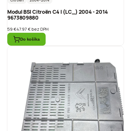
Citroën
2004
–2014
Modul BSI Citroën C4 I (LC_) 2004 - 2014
9673809880
59 €
47.97 €
bez DPH
Do košíka