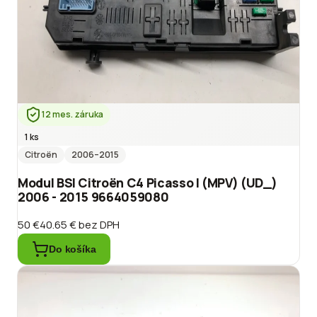
12 mes. záruka
1 ks
Citroën
2006
–2015
Modul BSI Citroën C4 Picasso I (MPV) (UD_)
2006 - 2015 9664059080
50 €
40.65 €
bez DPH
Do košíka