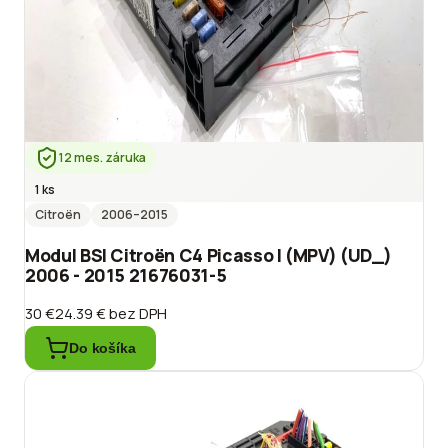
12 mes. záruka
1 ks
Citroën
2006
–2015
Modul BSI Citroën C4 Picasso I (MPV) (UD_)
2006 - 2015 21676031-5
30 €
24.39 €
bez DPH
Do košíka