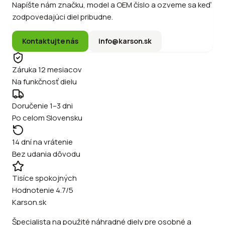
Napíšte nám značku, model a OEM číslo a ozveme sa keď
zodpovedajúci diel pribudne.
Kontaktujte nás
info@karson.sk
Záruka 12 mesiacov
Na funkčnosť dielu
Doručenie 1–3 dni
Po celom Slovensku
14 dní na vrátenie
Bez udania dôvodu
Tisíce spokojných
Hodnotenie 4.7/5
Karson.sk
Špecialista na použité náhradné diely pre osobné a