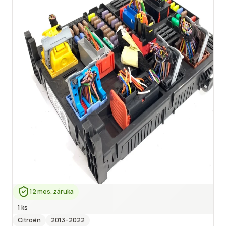
12 mes. záruka
1 ks
Citroën
2013
–2022