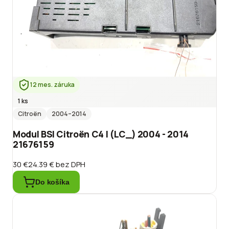
12 mes. záruka
1 ks
Citroën
2004
–2014
Modul BSI Citroën C4 I (LC_) 2004 - 2014
21676159
30 €
24.39 €
bez DPH
Do košíka