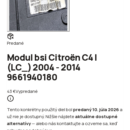
Predané
Modul bsi Citroën C4 I
(LC_) 2004 - 2014
9661940180
43
€
Vypredané
Tento konkrétny použitý diel bol
predaný
10. júla 2026
a
už nie je dostupný. Nižšie nájdete
aktuálne dostupné
alternatívy
—
alebo
nás kontaktujte a ozveme sa, keď