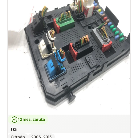
12 mes. záruka
1 ks
Citroën
2006
–2015