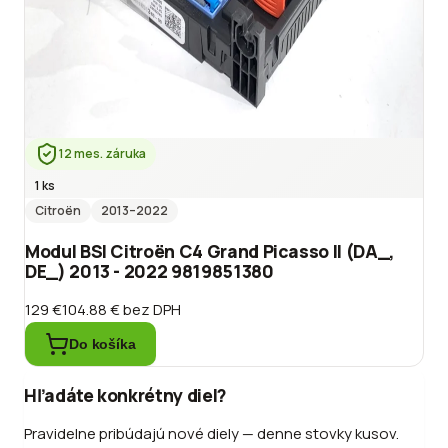
12 mes. záruka
1 ks
Citroën
2013
–2022
Modul BSI Citroën C4 Grand Picasso II (DA_,
DE_) 2013 - 2022 9819851380
129 €
104.88 €
bez DPH
Do košíka
Hľadáte konkrétny diel?
Pravidelne pribúdajú nové diely — denne stovky kusov.