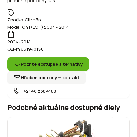
pribudne podobný kus.
Značka:
Citroën
Model:
C4 I (LC_) 2004 - 2014
2004
–2014
OEM:
9661940180
Pozrite dostupné alternatívy
Hľadám podobný — kontakt
+421 48 230 4169
Podobné aktuálne dostupné diely