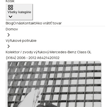
Košík
Všetky kategórie
Blog
O nás
Kontakt
Ako vrátiť tovar
Domov
Výfukové potrubie
Kolektor / zvody výfukový Mercedes-Benz Class GL
(X164) 2006 - 2012 A6421420102