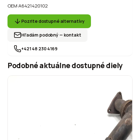
OEM:
A6421420102
Pozrite dostupné alternatívy
Hľadám podobný — kontakt
+421 48 230 4169
Podobné aktuálne dostupné diely