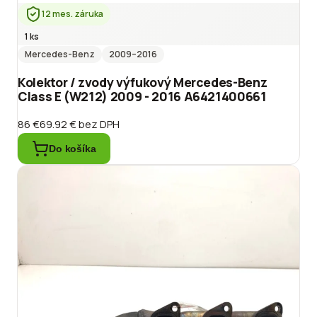
12 mes. záruka
1 ks
Mercedes-Benz
2009
–2016
Kolektor / zvody výfukový Mercedes-Benz
Class E (W212) 2009 - 2016 A6421400661
86 €
69.92 €
bez DPH
Do košíka