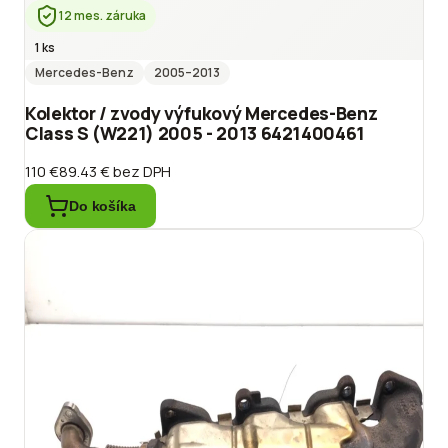
12 mes. záruka
1 ks
Mercedes-Benz
2005
–2013
Kolektor / zvody výfukový Mercedes-Benz
Class S (W221) 2005 - 2013 6421400461
110 €
89.43 €
bez DPH
Do košíka