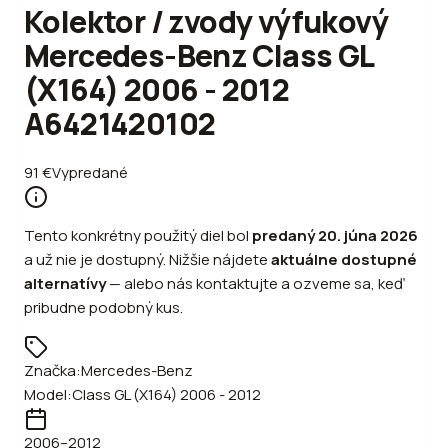
Kolektor / zvody výfukový
Mercedes-Benz Class GL
(X164) 2006 - 2012
A6421420102
91
€
Vypredané
Tento konkrétny použitý diel bol
predaný
20. júna 2026
a už nie je dostupný. Nižšie nájdete
aktuálne dostupné
alternatívy
—
alebo
nás kontaktujte a ozveme sa, keď
pribudne podobný kus.
Značka:
Mercedes-Benz
Model:
Class GL (X164) 2006 - 2012
2006
–2012