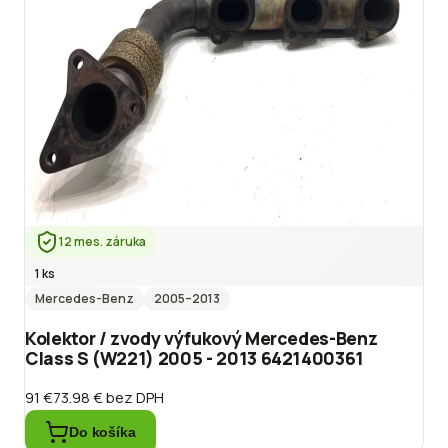
12 mes. záruka
1 ks
Mercedes-Benz
2005
–2013
Kolektor / zvody výfukový Mercedes-Benz
Class S (W221) 2005 - 2013 6421400361
91 €
73.98 €
bez DPH
Do košíka