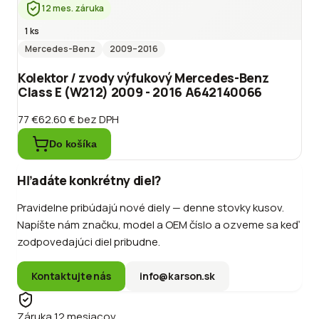
12 mes. záruka
1 ks
Mercedes-Benz
2009
–2016
Kolektor / zvody výfukový Mercedes-Benz
Class E (W212) 2009 - 2016 A642140066
77 €
62.60 €
bez DPH
Do košíka
Hľadáte konkrétny diel?
Pravidelne pribúdajú nové diely — denne stovky kusov.
Napíšte nám značku, model a OEM číslo a ozveme sa keď
zodpovedajúci diel pribudne.
Kontaktujte nás
info@karson.sk
Záruka 12 mesiacov