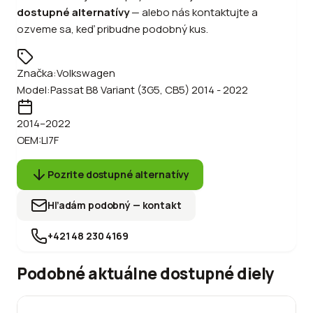
dostupné alternatívy
—
alebo
nás kontaktujte a
ozveme sa, keď pribudne podobný kus.
Značka:
Volkswagen
Model:
Passat B8 Variant (3G5, CB5) 2014 - 2022
2014
–2022
OEM:
LI7F
Pozrite dostupné alternatívy
Hľadám podobný — kontakt
+421 48 230 4169
Podobné aktuálne dostupné diely