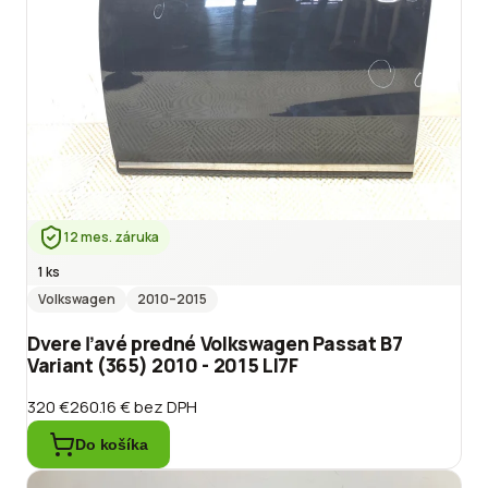
12 mes. záruka
1 ks
Volkswagen
2010
–2015
Dvere ľavé predné Volkswagen Passat B7
Variant (365) 2010 - 2015 LI7F
320 €
260.16 €
bez DPH
Do košíka