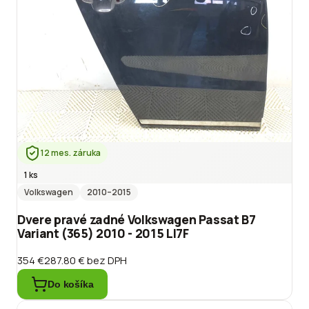
12 mes. záruka
1 ks
Volkswagen
2010
–2015
Dvere pravé zadné Volkswagen Passat B7
Variant (365) 2010 - 2015 LI7F
354 €
287.80 €
bez DPH
Do košíka