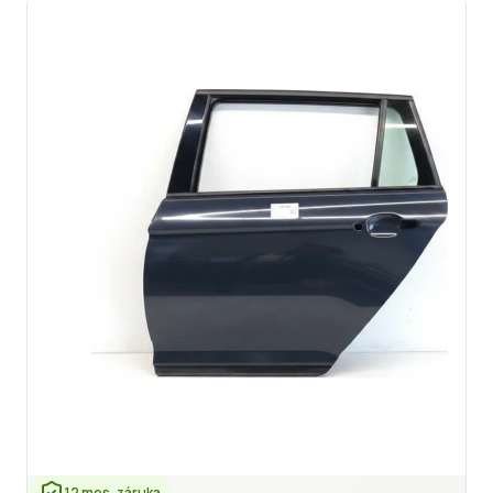
12 mes. záruka