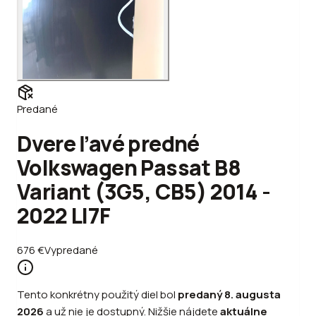
Predané
Dvere ľavé predné
Volkswagen Passat B8
Variant (3G5, CB5) 2014 -
2022 LI7F
676
€
Vypredané
Tento konkrétny použitý diel bol
predaný
8. augusta
2026
a už nie je dostupný. Nižšie nájdete
aktuálne