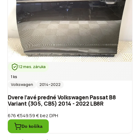
12 mes. záruka
1 ks
Volkswagen
2014
–2022
Dvere ľavé predné Volkswagen Passat B8
Variant (3G5, CB5) 2014 - 2022 LB8R
676 €
549.59 €
bez DPH
Do košíka