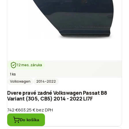
12 mes. záruka
1 ks
Volkswagen
2014
–2022
Dvere pravé zadné Volkswagen Passat B8
Variant (3G5, CB5) 2014 - 2022 LI7F
742 €
603.25 €
bez DPH
Do košíka