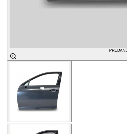
PREDANÉ
aug