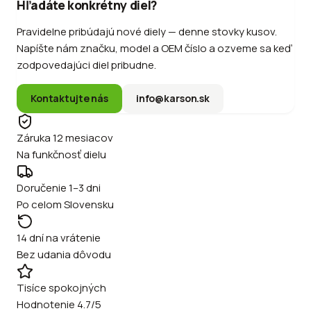
Hľadáte konkrétny diel?
Pravidelne pribúdajú nové diely — denne stovky kusov.
Napíšte nám značku, model a OEM číslo a ozveme sa keď
zodpovedajúci diel pribudne.
Kontaktujte nás
info@karson.sk
Záruka 12 mesiacov
Na funkčnosť dielu
Doručenie 1–3 dni
Po celom Slovensku
14 dní na vrátenie
Bez udania dôvodu
Tisíce spokojných
Hodnotenie 4.7/5