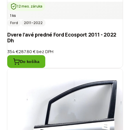
12 mes. záruka
1 ks
Ford
2011
–2022
Dvere ľavé predné Ford Ecosport 2011 - 2022
Dh
354 €
287.80 €
bez DPH
Do košíka