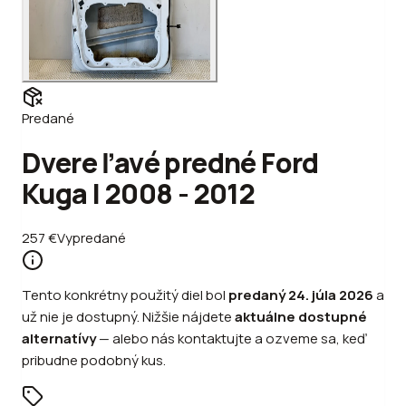
Predané
Dvere ľavé predné Ford
Kuga I 2008 - 2012
257
€
Vypredané
Tento konkrétny použitý diel bol
predaný
24. júla 2026
a
už nie je dostupný. Nižšie nájdete
aktuálne dostupné
alternatívy
—
alebo
nás kontaktujte a ozveme sa, keď
pribudne podobný kus.