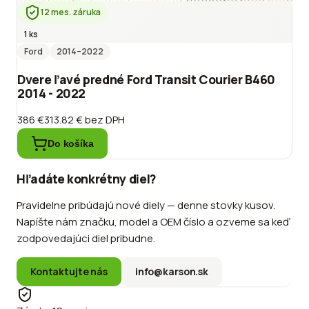
12 mes. záruka
1 ks
Ford
2014
–2022
Dvere ľavé predné Ford Transit Courier B460
2014 - 2022
386 €
313.82 €
bez DPH
Do košíka
Hľadáte konkrétny diel?
Pravidelne pribúdajú nové diely — denne stovky kusov.
Napíšte nám značku, model a OEM číslo a ozveme sa keď
zodpovedajúci diel pribudne.
Kontaktujte nás
info@karson.sk