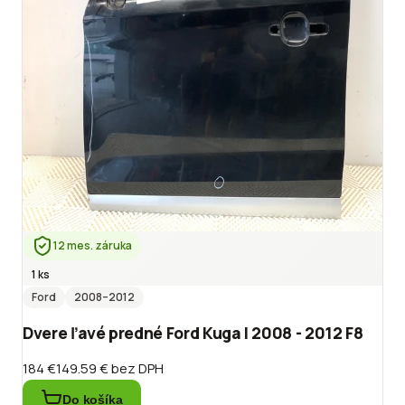
12 mes. záruka
1 ks
Ford
2008
–2012
Dvere ľavé predné Ford Kuga I 2008 - 2012 F8
184 €
149.59 €
bez DPH
Do košíka