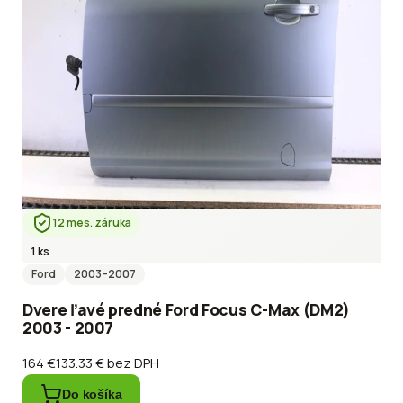
12 mes. záruka
1 ks
Ford
2003
–2007
Dvere ľavé predné Ford Focus C-Max (DM2)
2003 - 2007
164 €
133.33 €
bez DPH
Do košíka