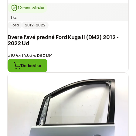
12 mes. záruka
1 ks
Ford
2012
–2022
Dvere ľavé predné Ford Kuga II (DM2) 2012 -
2022 Ud
510 €
414.63 €
bez DPH
Do košíka