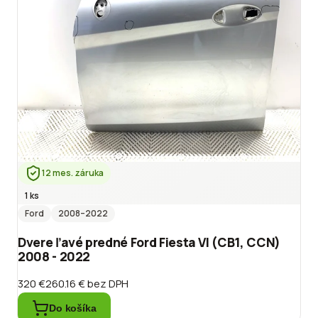
12 mes. záruka
1 ks
Ford
2008
–2022
Dvere ľavé predné Ford Fiesta VI (CB1, CCN)
2008 - 2022
320 €
260.16 €
bez DPH
Do košíka