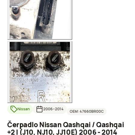
Nissan
2006
–2014
OEM:
47660BR00C
Čerpadlo Nissan Qashqai / Qashqai
+2 I (J10, NJ10, JJ10E) 2006 - 2014