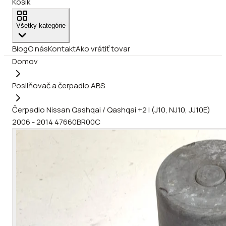
Košík
Všetky kategórie
Blog
O nás
Kontakt
Ako vrátiť tovar
Domov
Posilňovač a čerpadlo ABS
Čerpadlo Nissan Qashqai / Qashqai +2 I (J10, NJ10, JJ10E)
2006 - 2014 47660BR00C