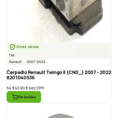
12 mes. záruka
1 ks
Renault
2007
–2022
Čerpadlo Renault Twingo II (CN0_) 2007 - 2022
8201040536
54 €
43.90 €
bez DPH
Do košíka