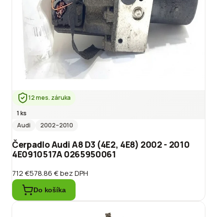
12 mes. záruka
1 ks
Audi
2002
–2010
Čerpadlo Audi A8 D3 (4E2, 4E8) 2002 - 2010
4E0910517A 0265950061
712 €
578.86 €
bez DPH
Do košíka