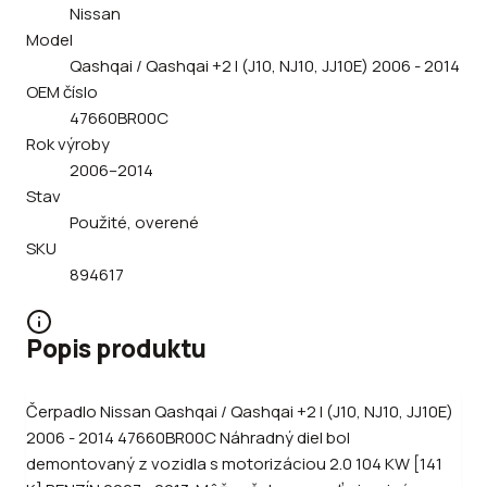
Nissan
Model
Qashqai / Qashqai +2 I (J10, NJ10, JJ10E) 2006 - 2014
OEM číslo
47660BR00C
Rok výroby
2006–2014
Stav
Použité, overené
SKU
894617
Popis produktu
Čerpadlo Nissan Qashqai / Qashqai +2 I (J10, NJ10, JJ10E)
2006 - 2014 47660BR00C Náhradný diel bol
demontovaný z vozidla s motorizáciou 2.0 104 KW [141