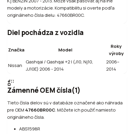
K] BENZÍN 2007 - 2013. Môže však pasovať aj na iné
modely a motorizácie. Kompatibilitu si overte podľa
originálneho čísla dielu: 47660BR00C.
Diel pochádza z vozidla
Roky
Značka
Model
výroby
Qashqai / Qashqai +2 I (J10, Nj10,
2006–
Nissan
JJ10E) 2006 - 2014
2014
Zámenné OEM čísla
(
1
)
Tieto čísla dielov sú v databáze označené ako náhrada
pre OEM
47660BR00C
.
Môžete ich použiť namiesto
originálneho čísla.
ABS1598R