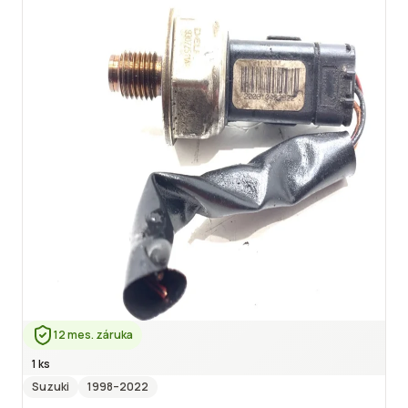
12 mes. záruka
1 ks
Suzuki
1998
–2022