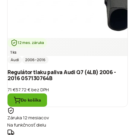
12 mes. záruka
1 ks
Audi
2006
–2016
Regulátor tlaku paliva Audi Q7 (4LB) 2006 -
2016 057130764B
71 €
57.72 €
bez DPH
Do košíka
Záruka 12 mesiacov
Na funkčnosť dielu