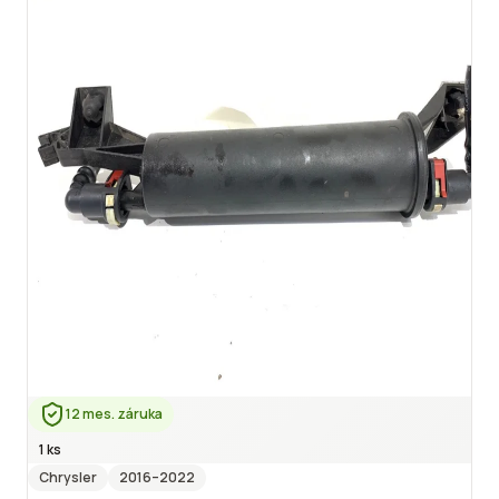
12 mes. záruka
1 ks
Chrysler
2016
–2022