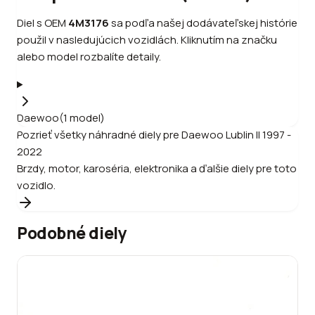
Diel s OEM
4M3176
sa podľa našej dodávateľskej histórie
použil v nasledujúcich vozidlách. Kliknutím na značku
alebo model rozbalíte detaily.
Daewoo
(
1
model
)
Pozrieť všetky náhradné diely pre
Daewoo
Lublin II 1997 -
2022
Brzdy, motor, karoséria, elektronika a ďalšie diely pre toto
vozidlo.
Podobné diely