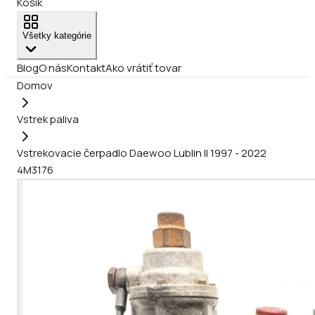
Košík
Všetky kategórie
Blog
O nás
Kontakt
Ako vrátiť tovar
Domov
Vstrek paliva
Vstrekovacie čerpadlo Daewoo Lublin II 1997 - 2022
4M3176