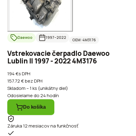
Daewoo
1997
–2022
OEM:
4M3176
Vstrekovacie čerpadlo Daewoo
Lublin II 1997 - 2022 4M3176
194 €
s DPH
157.72 €
bez DPH
Skladom – 1 ks (unikátny diel)
Odosielame do 24 hodín
Do košíka
Záruka 12 mesiacov na funkčnosť