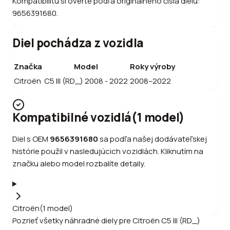
Kompatibilitu si overte podľa originálneho čísla dielu:
9656391680.
Diel pochádza z vozidla
Značka
Model
Roky výroby
Citroën
C5 III (RD_) 2008 - 2022
2008–2022
Kompatibilné vozidlá
(
1
model
)
Diel s OEM
9656391680
sa podľa našej dodávateľskej
histórie použil v nasledujúcich vozidlách. Kliknutím na
značku alebo model rozbalíte detaily.
Citroën
(
1
model
)
Pozrieť všetky náhradné diely pre
Citroën
C5 III (RD_)