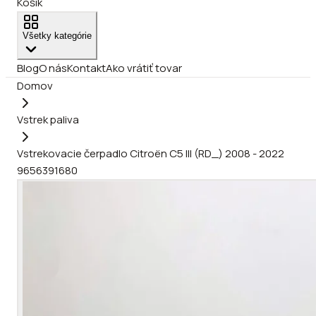
Košík
Všetky kategórie
Blog
O nás
Kontakt
Ako vrátiť tovar
Domov
Vstrek paliva
Vstrekovacie čerpadlo Citroën C5 III (RD_) 2008 - 2022
9656391680