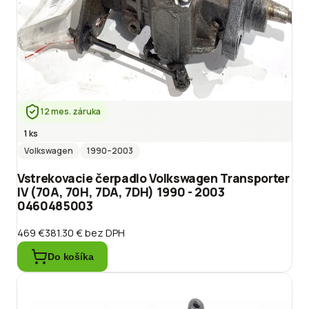
12 mes. záruka
1 ks
Volkswagen
1990
–2003
Vstrekovacie čerpadlo Volkswagen Transporter
IV (70A, 70H, 7DA, 7DH) 1990 - 2003
0460485003
469 €
381.30 €
bez DPH
Do košíka