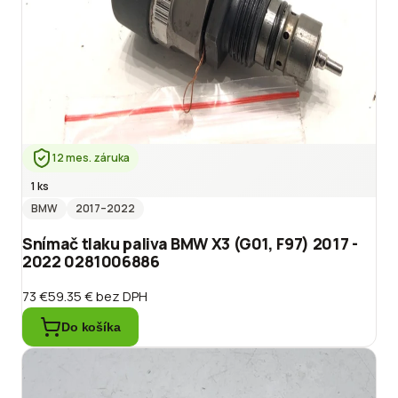
12 mes. záruka
1 ks
BMW
2017
–2022
Snímač tlaku paliva BMW X3 (G01, F97) 2017 -
2022 0281006886
73 €
59.35 €
bez DPH
Do košíka