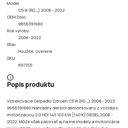
Model
C5 III (RD_) 2008 - 2022
OEM číslo
9656391680
Rok výroby
2008–2022
Stav
Použité, overené
SKU
897155
Popis produktu
Vstrekovacie čerpadlo Citroën C5 III (RD_) 2008 - 2022
9656391680 Náhradný diel bol demontovaný z vozidla s
motorizáciou 2.0 HDI 140 103 KW [140 K] DIESEL 2008 -
2022. Môže však pasovať aj na iné modely a motorizácie.