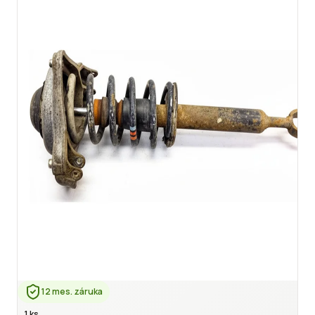
12 mes. záruka
1 ks