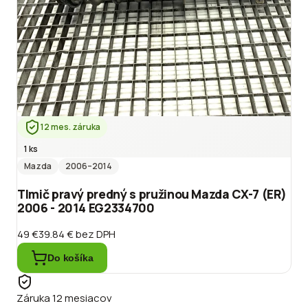
12 mes. záruka
1 ks
Mazda
2006
–2014
Tlmič pravý predný s pružinou Mazda CX-7 (ER)
2006 - 2014 EG2334700
49 €
39.84 €
bez DPH
Do košíka
Záruka 12 mesiacov