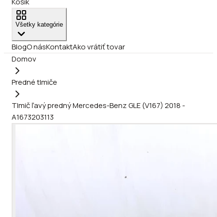
Košík
Všetky kategórie
Blog
O nás
Kontakt
Ako vrátiť tovar
Domov
Predné tlmiče
Tlmič ľavý predný Mercedes-Benz GLE (V167) 2018 -
A1673203113