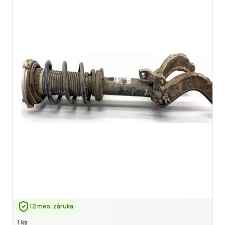
12 mes. záruka
1 ks