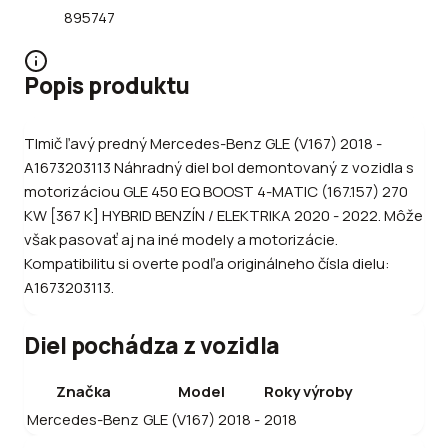
895747
Popis produktu
Tlmič ľavý predný Mercedes-Benz GLE (V167) 2018 -
A1673203113 Náhradný diel bol demontovaný z vozidla s
motorizáciou GLE 450 EQ BOOST 4-MATIC (167.157) 270
KW [367 K] HYBRID BENZÍN / ELEKTRIKA 2020 - 2022. Môže
však pasovať aj na iné modely a motorizácie.
Kompatibilitu si overte podľa originálneho čísla dielu:
A1673203113.
Diel pochádza z vozidla
Značka
Model
Roky výroby
Mercedes-Benz
GLE (V167) 2018 -
2018