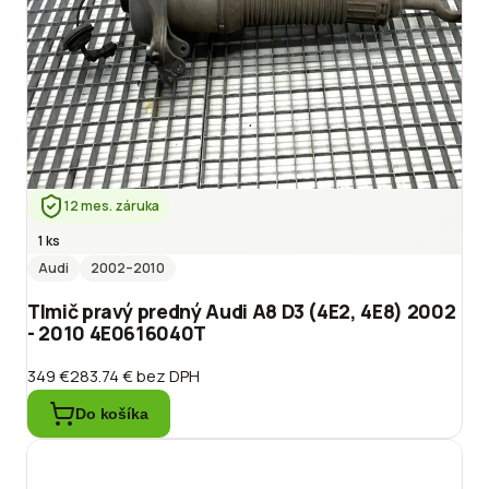
12 mes. záruka
1 ks
Audi
2002
–2010
Tlmič pravý predný Audi A8 D3 (4E2, 4E8) 2002
- 2010 4E0616040T
349 €
283.74 €
bez DPH
Do košíka