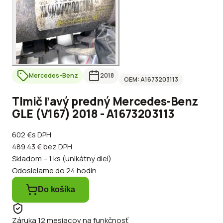
Mercedes-Benz
2018
OEM:
A1673203113
Tlmič ľavý predný Mercedes-Benz
GLE (V167) 2018 - A1673203113
602 €
s DPH
489.43 €
bez DPH
Skladom – 1 ks (unikátny diel)
Odosielame do 24 hodín
Do košíka
Záruka 12 mesiacov na funkčnosť