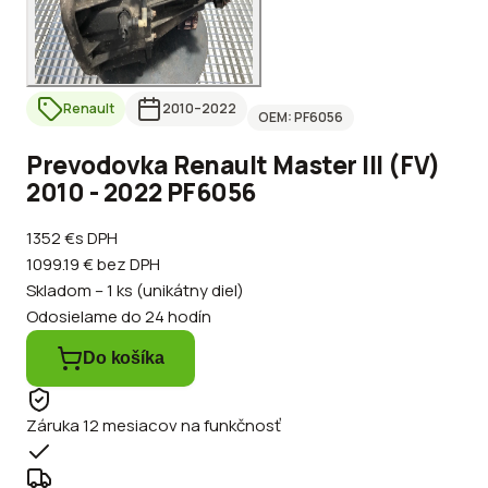
Renault
2010
–2022
OEM:
PF6056
Prevodovka Renault Master III (FV)
2010 - 2022 PF6056
1352 €
s DPH
1099.19 €
bez DPH
Skladom – 1 ks (unikátny diel)
Odosielame do 24 hodín
Do košíka
Záruka 12 mesiacov na funkčnosť