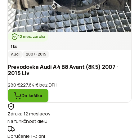
12 mes. záruka
1 ks
Audi
2007
–2015
Prevodovka Audi A4 B8 Avant (8K5) 2007 -
2015 Llv
280 €
227.64 €
bez DPH
Do košíka
Záruka 12 mesiacov
Na funkčnosť dielu
Doručenie 1–3 dni