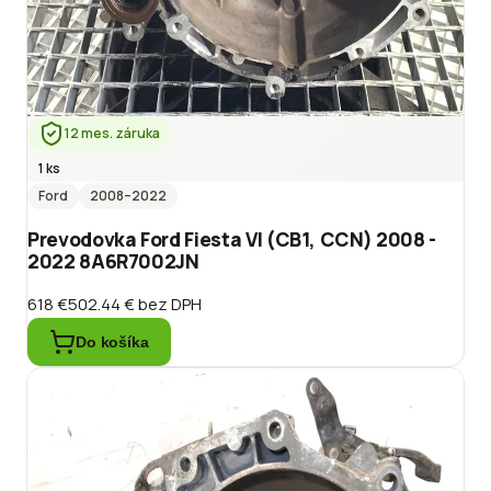
12 mes. záruka
1 ks
Ford
2008
–2022
Prevodovka Ford Fiesta VI (CB1, CCN) 2008 -
2022 8A6R7002JN
618 €
502.44 €
bez DPH
Do košíka