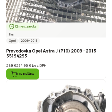
12 mes. záruka
1 ks
Opel
2009
–2015
Prevodovka Opel Astra J (P10) 2009 - 2015
55194293
289 €
234.96 €
bez DPH
Do košíka