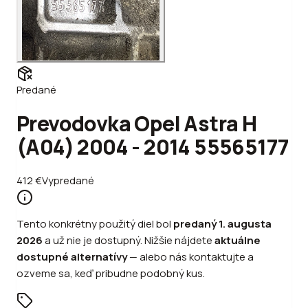
Predané
Prevodovka Opel Astra H
(A04) 2004 - 2014 55565177
412
€
Vypredané
Tento konkrétny použitý diel bol
predaný
1. augusta
2026
a už nie je dostupný. Nižšie nájdete
aktuálne
dostupné alternatívy
—
alebo
nás kontaktujte a
ozveme sa, keď pribudne podobný kus.