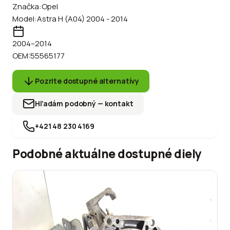
Značka:
Opel
Model:
Astra H (A04) 2004 - 2014
2004
–2014
OEM:
55565177
Pozrite dostupné alternatívy
Hľadám podobný — kontakt
+421 48 230 4169
Podobné aktuálne dostupné diely