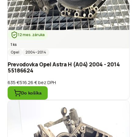
12 mes. záruka
1 ks
Opel
2004
–2014
Prevodovka Opel Astra H (A04) 2004 - 2014
55186624
635 €
516.26 €
bez DPH
Do košíka