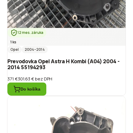
12 mes. záruka
1 ks
Opel
2004
–2014
Prevodovka Opel Astra H Kombi (A04) 2004 -
2014 55194293
371 €
301.63 €
bez DPH
Do košíka