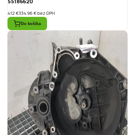
55186620
412 €
334.96 €
bez DPH
Do košíka