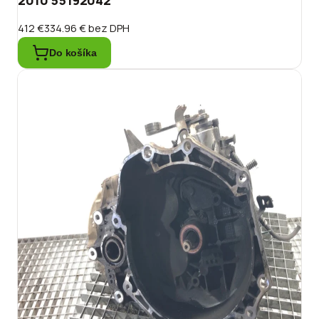
2010 55192042
412 €
334.96 €
bez DPH
Do košíka