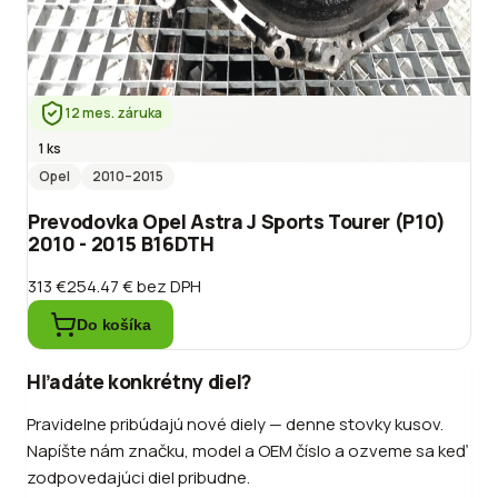
12 mes. záruka
1 ks
Opel
2010
–2015
Prevodovka Opel Astra J Sports Tourer (P10)
2010 - 2015 B16DTH
313 €
254.47 €
bez DPH
Do košíka
Hľadáte konkrétny diel?
Pravidelne pribúdajú nové diely — denne stovky kusov.
Napíšte nám značku, model a OEM číslo a ozveme sa keď
zodpovedajúci diel pribudne.