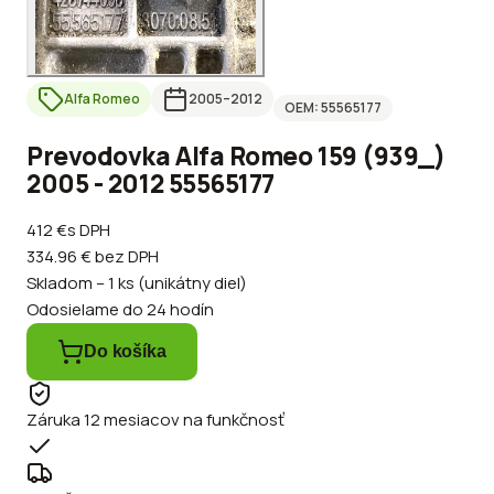
Alfa Romeo
2005
–2012
OEM:
55565177
Prevodovka Alfa Romeo 159 (939_)
2005 - 2012 55565177
412 €
s DPH
334.96 €
bez DPH
Skladom – 1 ks (unikátny diel)
Odosielame do 24 hodín
Do košíka
Záruka 12 mesiacov na funkčnosť