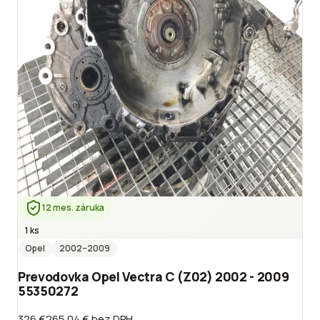
12 mes. záruka
1 ks
Opel
2002
–2009
Prevodovka Opel Vectra C (Z02) 2002 - 2009
55350272
326 €
265.04 €
bez DPH