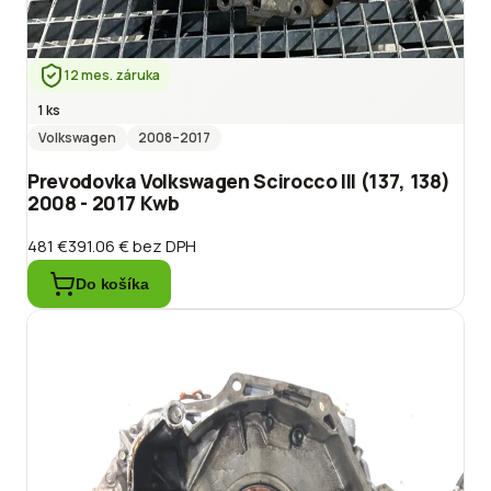
12 mes. záruka
1 ks
Volkswagen
2008
–2017
Prevodovka Volkswagen Scirocco III (137, 138)
2008 - 2017 Kwb
481 €
391.06 €
bez DPH
Do košíka