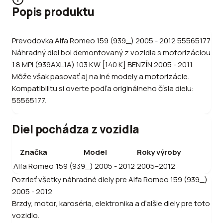
Popis produktu
Prevodovka Alfa Romeo 159 (939_) 2005 - 2012 55565177
Náhradný diel bol demontovaný z vozidla s motorizáciou
1.8 MPI (939AXL1A) 103 KW [140 K] BENZÍN 2005 - 2011.
Môže však pasovať aj na iné modely a motorizácie.
Kompatibilitu si overte podľa originálneho čísla dielu:
55565177.
Diel pochádza z vozidla
Značka
Model
Roky výroby
Alfa Romeo
159 (939_) 2005 - 2012
2005–2012
Pozrieť všetky náhradné diely pre
Alfa Romeo
159 (939_)
2005 - 2012
Brzdy, motor, karoséria, elektronika a ďalšie diely pre toto
vozidlo.