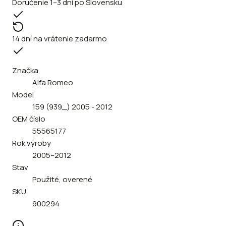
Doručenie 1–3 dni po Slovensku
14 dní na vrátenie zadarmo
Značka
Alfa Romeo
Model
159 (939_) 2005 - 2012
OEM číslo
55565177
Rok výroby
2005–2012
Stav
Použité, overené
SKU
900294