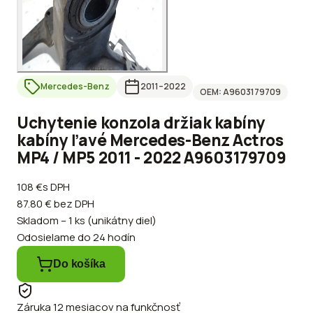
Mercedes-Benz
2011
–2022
OEM:
A9603179709
Uchytenie konzola držiak kabíny
kabíny ľavé Mercedes-Benz Actros
MP4 / MP5 2011 - 2022 A9603179709
108 €
s DPH
87.80 €
bez DPH
Skladom – 1 ks (unikátny diel)
Odosielame do 24 hodín
Do košíka
Záruka 12 mesiacov na funkčnosť