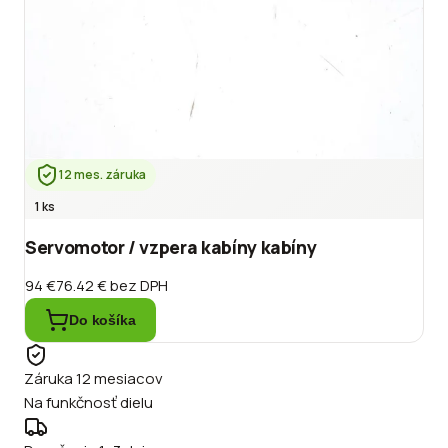
12 mes. záruka
1 ks
Servomotor / vzpera kabíny kabíny
94 €
76.42 €
bez DPH
Do košíka
Záruka 12 mesiacov
Na funkčnosť dielu