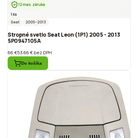
12 mes. záruka
1 ks
Seat
2005
–2013
Stropné svetlo Seat Leon (1P1) 2005 - 2013
5P0947105A
66 €
53.66 €
bez DPH
Do košíka