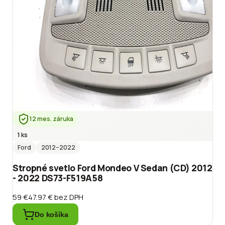
12 mes. záruka
1 ks
Ford
2012
–2022
Stropné svetlo Ford Mondeo V Sedan (CD) 2012
- 2022 DS73-F519A58
59 €
47.97 €
bez DPH
Do košíka