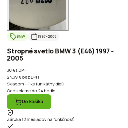
BMW
1997
–2005
Stropné svetlo BMW 3 (E46) 1997 -
2005
30 €
s DPH
24.39 €
bez DPH
Skladom – 1 ks (unikátny diel)
Odosielame do 24 hodín
Do košíka
Záruka 12 mesiacov na funkčnosť