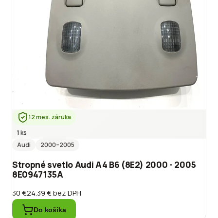
12 mes. záruka
1 ks
Audi
2000
–2005
Stropné svetlo Audi A4 B6 (8E2) 2000 - 2005
8E0947135A
30 €
24.39 €
bez DPH
Do košíka